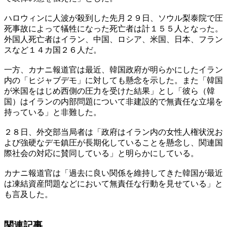
ハロウィンに人波が殺到した先月２９日、ソウル梨泰院で圧
死事故によって犠牲になった死亡者は計１５５人となった。
外国人死亡者はイラン、中国、ロシア、米国、日本、フラン
スなど１４カ国２６人だ。
一方、カナニ報道官は最近、韓国政府が明らかにしたイラン
内の「ヒジャブデモ」に対しても懸念を示した。また「韓国
が米国をはじめ西側の圧力を受けた結果」とし「彼ら（韓
国）はイランの内部問題について非建設的で無責任な立場を
持っている」と非難した。
２８日、外交部当局者は「政府はイラン内の女性人権状況お
よび強硬なデモ鎮圧が長期化していることを懸念し、関連国
際社会の対応に賛同している」と明らかにしている。
カナニ報道官は「過去に良い関係を維持してきた韓国が最近
は凍結資産問題などにおいて無責任な行動を見せている」と
も言及した。
関連記事