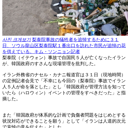
사진 크게보기
梨泰院事故の犠牲者を追悼するために３１
日、ソウル龍山区梨泰院駅１番出口を訪れた市民が追悼の花
を供えている。キム・ソンニョン記者
梨泰院（イテウォン）事故で自国民５人が亡くなったイラン
が、韓国政府のすさんな現場管理を批判した。
イラン外務省のナセル・カナニ報道官は３１日（現地時間）
の定例記者会見で「不幸にも今回の（梨泰院）事故でイラン
人５人が命を落とした」とし「韓国政府が管理方法を知って
いたら（ハロウィン）イベントの管理をすべきだった」と指
摘した。
また「韓国政府が体系的な計画で負傷者問題をはじめとする
状況対応ができることを願う」として「イランは人道的次元
で哀悼の意を伝えた」とした。