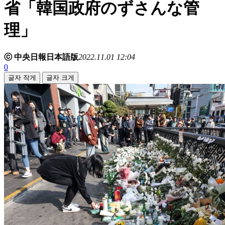
省「韓国政府のずさんな管
理」
ⓒ 中央日報日本語版
2022.11.01 12:04
0
글자 작게
글자 크게