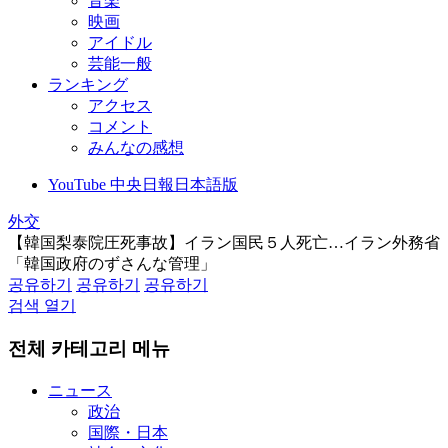
音楽
映画
アイドル
芸能一般
ランキング
アクセス
コメント
みんなの感想
YouTube 中央日報日本語版
外交
【韓国梨泰院圧死事故】イラン国民５人死亡…イラン外務省
「韓国政府のずさんな管理」
공유하기
공유하기
공유하기
검색 열기
전체 카테고리 메뉴
ニュース
政治
国際・日本