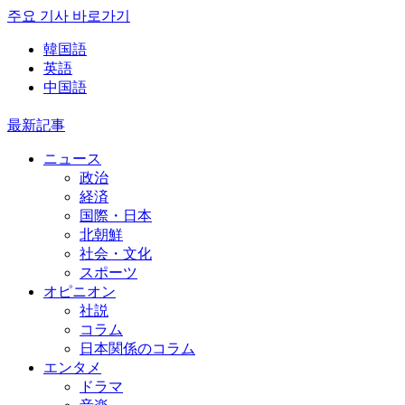
주요 기사 바로가기
韓国語
英語
中国語
最新記事
ニュース
政治
経済
国際・日本
北朝鮮
社会・文化
スポーツ
オピニオン
社説
コラム
日本関係のコラム
エンタメ
ドラマ