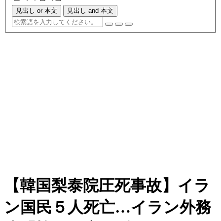
見出し or 本文
見出し and 本文
【韓国梨泰院圧死事故】イラ
ン国民５人死亡…イラン外務