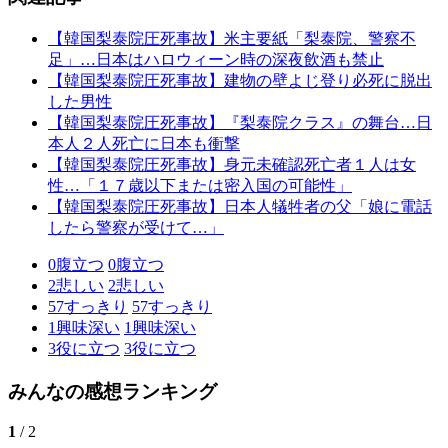
【韓国梨泰院圧死事故】米主要紙「梨泰院、警察不
足」…日本はハロウィーン時の深夜飲酒も禁止
【韓国梨泰院圧死事故】建物の壁よじ登り必死に脱出
した男性
【韓国梨泰院圧死事故】『梨泰院クラス』の舞台…日
本人２人死亡に日本も衝撃
【韓国梨泰院圧死事故】身元未確認死亡者１人は女
性…「１７歳以下または密入国の可能性」
【韓国梨泰院圧死事故】日本人犠牲者の父「娘に電話
したら警察が受けて…」
0
腹立つ
0
腹立つ
2
悲しい
2
悲しい
57
すっきり
57
すっきり
1
興味深い
1
興味深い
3
役に立つ
3
役に立つ
みんなの感想ランキング
1
/ 2