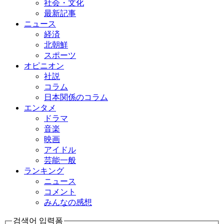
社会・文化
最新記事
ニュース
経済
北朝鮮
スポーツ
オピニオン
社説
コラム
日本関係のコラム
エンタメ
ドラマ
音楽
映画
アイドル
芸能一般
ランキング
ニュース
コメント
みんなの感想
검색어 입력폼