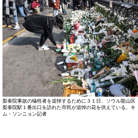
梨泰院事故の犠牲者を追悼するために３１日、ソウル龍山区
梨泰院駅１番出口を訪れた市民が追悼の花を供えている。キ
ム・ソンニョン記者