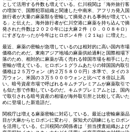
として活用する件数も増えている。仁川税関は「海外旅行客
の増加で、国際犯罪組織と関連した中南米、アフリカ発入国
旅行者が大量の麻薬類を密輸して摘発される事例が増えてい
る」と伝えた。海外旅行者が仁川空港に麻薬を持ち込んで摘
発された件数は２０２０年には大麻２件（０．００８キロ）
にすぎなかったが今年はヒロポン４件（２１kg）に増えた。
最近、麻薬の密輸が急増しているのは相対的に高い国内市場
価格のためだ。東南アジア地域の麻薬供給過剰と国際相場下
落のため、相対的に麻薬が高く売れる韓国市場を相手にした
密輸が増えている。ヒロポン１グラムあたりの韓国国内取引
価格は２５万ウォン（約２万５８００円）水準で、タイの３
万ウォン、米国の３万５０００ウォンと比べて８倍以上高
い。暗号資産市場で呼ばれるキムチプレミアムが麻薬取引で
も似た形で作動しているのだ。キムチプレミアムとは、国内
で取引される暗号資産の相場が海外取引所と比較して高いた
めに登場した新造語だ。
関税庁は増える麻薬密輸に対応している。最近は密輸麻薬品
目が大麻からヒロポンに変わり、探知犬の訓練にもヒロポン
を活用している。仁川税関の関係者は「担当捜査組織および