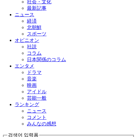
社会・文化
最新記事
ニュース
経済
北朝鮮
スポーツ
オピニオン
社説
コラム
日本関係のコラム
エンタメ
ドラマ
音楽
映画
アイドル
芸能一般
ランキング
ニュース
コメント
みんなの感想
검색어 입력폼