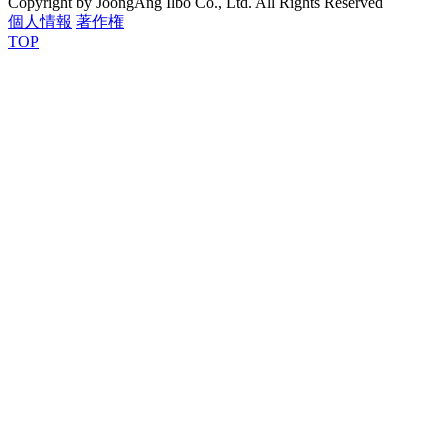
Copyright by JoongAng Ilbo Co., Ltd. All Rights Reserved
個人情報
著作権
TOP