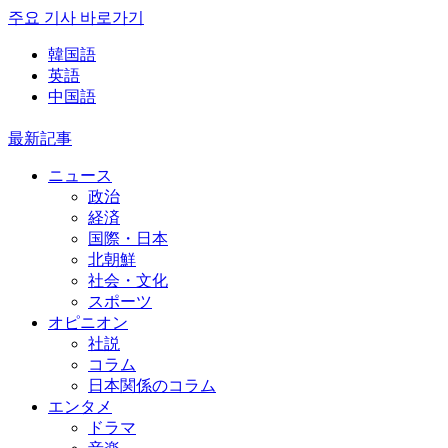
주요 기사 바로가기
韓国語
英語
中国語
最新記事
ニュース
政治
経済
国際・日本
北朝鮮
社会・文化
スポーツ
オピニオン
社説
コラム
日本関係のコラム
エンタメ
ドラマ