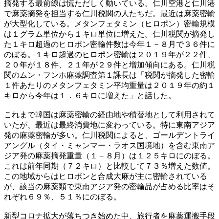
摘発する最前線は慌ただしく動いている。仁川空港と仁川港
で麻薬摘発を担当する仁川税関の人たちだ。最近は麻薬密輸
が大型化している。メタンフェタミン（ヒロポン）密輸規模
は１グラム単位から１キロ単位に増えた。仁川税関が摘発し
た１キロ超過のヒロポン密輸件数は今年１－８月で３６件に
のぼる。１キロ超過のヒロポン密輸は２０１９年が２２件、
２０年が１８件、２１年が２９件と増加傾向にある。仁川税
関のムン・フンホ麻薬調査第１課長は「税関が摘発した密輸
１件あたりのメタンフェタミン平均重量は２０１９年の約１
キロから今年は１．６キロに増えた」と話した。
これまで韓国は麻薬密輸の経由地や積替地として利用されて
いたが、最近は最終消費地に変わっている。特に東南アジア
発の麻薬密輸が多い。仁川税関によると、ゴールデントライ
アングル（タイ・ミャンマー・ラオス国境地）を含む東南ア
ジア発の麻薬摘発重量（１－８月）は１２５キロにのぼる。
これは前年同期（７２キロ）と比較して７３％増えた数値。
この地域からはヒロポンと合成大麻が主に密輸されている
が、該当の麻薬類で東南アジア発の密輸品が占める比率はそ
れぞれ６９％、５１％にのぼる。
新型コロナ拡大が落ちつき始めた中、旅行者を麻薬運搬手段