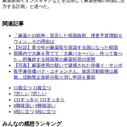
麻薬探知イオンスキャナなどを活用して麻薬密輸の封鎖に注
力する計画」と述べた。
関連記事
「麻薬との戦争」宣言した韓国政府、捜査予算増額０
ウォン…その理由は
【社説】青少年が麻薬取引首謀する国になった韓国
部隊内で大麻を育てて「大麻バターパン」作って食べ
た…想像絶する韓国軍の麻薬犯罪の実態
【写真】麻薬使用の疑いで逮捕された俳優イ・サンボ
歌手兼俳優パク・ユチョンさん、放送活動復帰は霧
散…活動禁止仮処分取り消し申請を棄却
11
腹立つ
11
腹立つ
7
悲しい
7
悲しい
131
すっきり
131
すっきり
8
興味深い
8
興味深い
6
役に立つ
6
役に立つ
みんなの感想ランキング