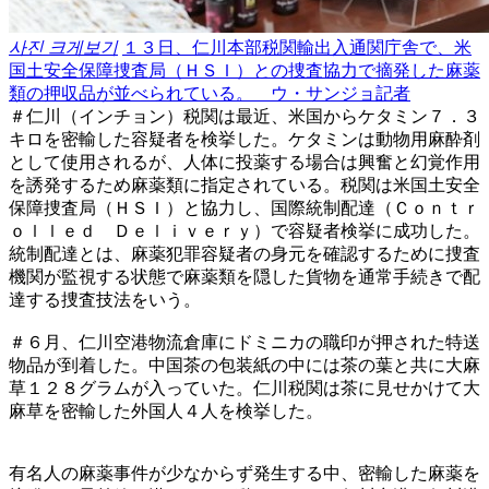
사진 크게보기
１３日、仁川本部税関輸出入通関庁舎で、米
国土安全保障捜査局（ＨＳＩ）との捜査協力で摘発した麻薬
類の押収品が並べられている。 ウ・サンジョ記者
＃仁川（インチョン）税関は最近、米国からケタミン７．３
キロを密輸した容疑者を検挙した。ケタミンは動物用麻酔剤
として使用されるが、人体に投薬する場合は興奮と幻覚作用
を誘発するため麻薬類に指定されている。税関は米国土安全
保障捜査局（ＨＳＩ）と協力し、国際統制配達（Ｃｏｎｔｒ
ｏｌｌｅｄ Ｄｅｌｉｖｅｒｙ）で容疑者検挙に成功した。
統制配達とは、麻薬犯罪容疑者の身元を確認するために捜査
機関が監視する状態で麻薬類を隠した貨物を通常手続きで配
達する捜査技法をいう。
＃６月、仁川空港物流倉庫にドミニカの職印が押された特送
物品が到着した。中国茶の包装紙の中には茶の葉と共に大麻
草１２８グラムが入っていた。仁川税関は茶に見せかけて大
麻草を密輸した外国人４人を検挙した。
有名人の麻薬事件が少なからず発生する中、密輸した麻薬を