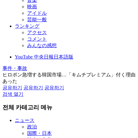
音楽
映画
アイドル
芸能一般
ランキング
アクセス
コメント
みんなの感想
YouTube 中央日報日本語版
事件・事故
ヒロポン急増する韓国市場…「キムチプレミアム」付く理由
あった
공유하기
공유하기
공유하기
검색 열기
전체 카테고리 메뉴
ニュース
政治
国際・日本