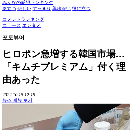
みんなの感想ランキング
腹立つ
悲しい
すっきり
興味深い
役に立つ
コメントランキング
ニュース
エンタメ
포토뷰어
ヒロポン急増する韓国市場…
「キムチプレミアム」付く理
由あった
2022.10.15 12:15
뉴스 메뉴 보기