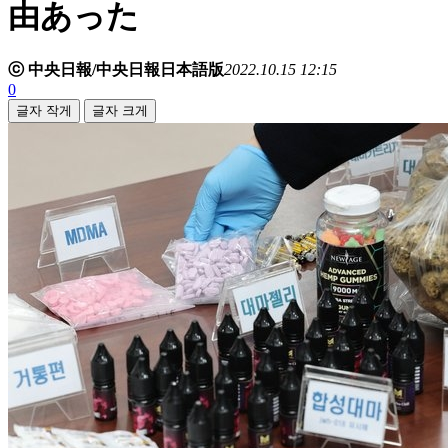
由あった
ⓒ 中央日報/中央日報日本語版
2022.10.15 12:15
0
글자 작게
글자 크게