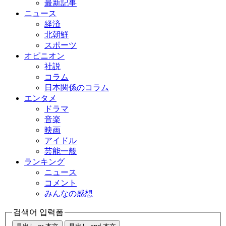
最新記事
ニュース
経済
北朝鮮
スポーツ
オピニオン
社説
コラム
日本関係のコラム
エンタメ
ドラマ
音楽
映画
アイドル
芸能一般
ランキング
ニュース
コメント
みんなの感想
검색어 입력폼