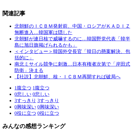
関連記事
北朝鮮のＩＣＢＭ発射前、中国・ロシアがＫＡＤＩＺ
無断進入…韓国軍は隠した
北朝鮮が連日核で威嚇するのに…韓国野党代表「韓半
島に旭日旗掲げられるかも」
＜インタビュー＞韓国外交長官「韓日の懸案解決、包
括的に」
南北ミサイル競争に刺激…日本有権者次第で「岸田式
防衛」決まる
【社説】北朝鮮、核・ＩＣＢＭ再開すれば破局へ
1
腹立つ
1
腹立つ
0
悲しい
0
悲しい
3
すっきり
3
すっきり
0
興味深い
0
興味深い
0
役に立つ
0
役に立つ
みんなの感想ランキング