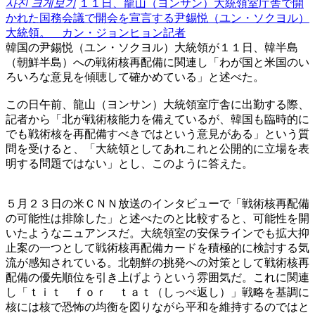
사진 크게보기
１１日、龍山（ヨンサン）大統領室庁舎で開
かれた国務会議で開会を宣言する尹錫悦（ユン・ソクヨル）
大統領。 カン・ジョンヒョン記者
韓国の尹錫悦（ユン・ソクヨル）大統領が１１日、韓半島
（朝鮮半島）への戦術核再配備に関連し「わが国と米国のい
ろいろな意見を傾聴して確かめている」と述べた。
この日午前、龍山（ヨンサン）大統領室庁舎に出勤する際、
記者から「北が戦術核能力を備えているが、韓国も臨時的に
でも戦術核を再配備すべきではという意見がある」という質
問を受けると、「大統領としてあれこれと公開的に立場を表
明する問題ではない」とし、このように答えた。
５月２３日の米ＣＮＮ放送のインタビューで「戦術核再配備
の可能性は排除した」と述べたのと比較すると、可能性を開
いたようなニュアンスだ。大統領室の安保ラインでも拡大抑
止案の一つとして戦術核再配備カードを積極的に検討する気
流が感知されている。北朝鮮の挑発への対策として戦術核再
配備の優先順位を引き上げようという雰囲気だ。これに関連
し「ｔｉｔ ｆｏｒ ｔａｔ（しっぺ返し）」戦略を基調に
核には核で恐怖の均衡を図りながら平和を維持するのではと