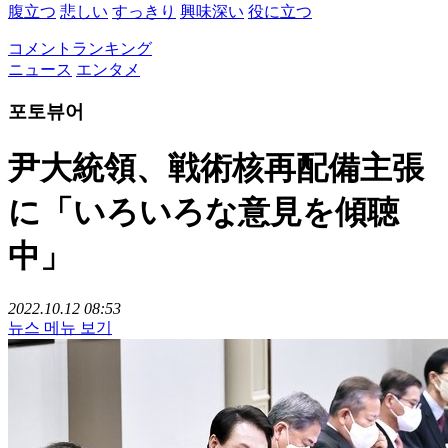
腹立つ
悲しい
すっきり
興味深い
役に立つ
コメントランキング
ニュース
エンタメ
포토뷰어
尹大統領、戦術核再配備主張
に「いろいろな意見を傾聴
中」
2022.10.12 08:53
뉴스 메뉴 보기