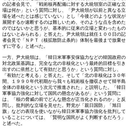
の記者会見で、「戦術核再配備に対する大統領室の正確な立
場は何か」という質問に対し、「尹大統領が以前と異なる立
場を述べたとは感じていない」とし「今後どのような状況が
展開するか速断するのは難しいため、そのような点を含めた
のではないかと思うが、基本的に従来の立場と変わったもの
はないとみられる」と答えた。尹大統領は就任１００日の記
者会見で「ＮＰＴ（核拡散防止条約）体制を最後まで放棄せ
ずに守る」と述べた。
一方、尹大統領は、「韓日米軍事安保協力などの韓国政府の
対北政策基調は、完全な北の非核化という最終的目標を引き
出すのに依然として有効だと思うか」という質問に対し、
「有効だと考える」と答えた。そして「北の非核化は３０年
間、１９９０年代初期から我々も戦術核を撤収させて韓半島
全体の非核化という次元で推進された」と説明した。「韓日
軍事協力強化に対して国民の懸念があるが」という質問に
は、「核の脅威の前でどんな懸念が正当化されるのか」と反
問し、批判的な立場を見せた。野党が「親日国防」「旭日
旗」などの表現を使いながら韓日米軍事協力強化を批判して
いることについては、「賢明な国民がよく判断するだろう」
と述べた。