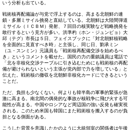
いう分析も出ている。
戦術核再配備論が与党で浮上するのは、高まる北朝鮮の連
鎖・多層ミサイル挑発と直結している。北朝鮮は大陸間弾道
ミサイル（ＩＣＢＭ）発射、７回目の核実験など戦略挑発を
敢行するという見方が多い。洪準杓（ホン・ジュンピョ）大
邱（テグ）市長は５日、フェイスブックに「対北朝鮮核戦略
を全面的に見直すべき時」と主張し、同じ日、劉承ミン
（ユ・スンミン）元議員も「戦術核再配備交渉を始めるべ
き」というコメントを載せた。国民の力の重鎮議員は電話で
「北を非核化交渉テーブルに引き込むためにも戦術核の再配
備が避けられないという主張が党内部で力を増している」と
伝えた。戦術核の撤収を北朝鮮非核化カードにできるという
ことだ。
ただ、負担も少なくない。何よりも韓半島の軍事的緊張が急
激に高まる。南北間の偶発的な事故が核戦争に飛び火する可
能性が高まる。中国やロシアなど周辺国の強い反発も確実視
される。このため米国も韓国にまた戦術核を搬入するのが負
担となる側面がある。
こうした背景を意識したかのように大統領室の関係者は午後