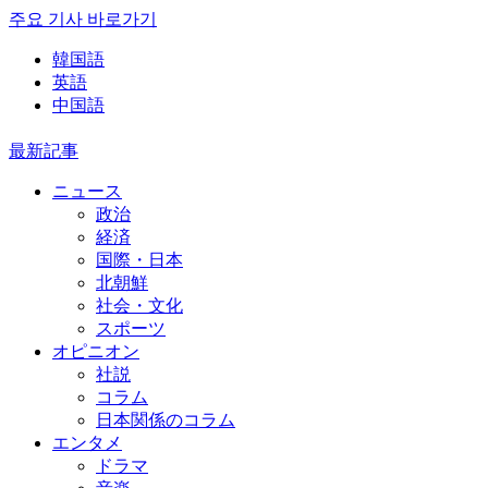
주요 기사 바로가기
韓国語
英語
中国語
最新記事
ニュース
政治
経済
国際・日本
北朝鮮
社会・文化
スポーツ
オピニオン
社説
コラム
日本関係のコラム
エンタメ
ドラマ