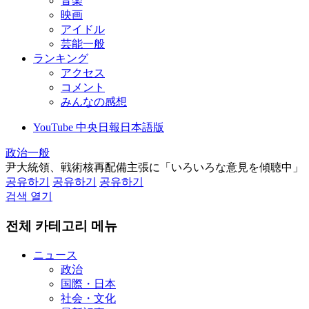
音楽
映画
アイドル
芸能一般
ランキング
アクセス
コメント
みんなの感想
YouTube 中央日報日本語版
政治一般
尹大統領、戦術核再配備主張に「いろいろな意見を傾聴中」
공유하기
공유하기
공유하기
검색 열기
전체 카테고리 메뉴
ニュース
政治
国際・日本
社会・文化