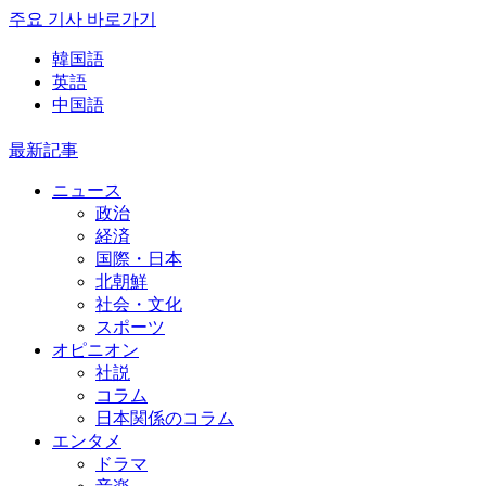
주요 기사 바로가기
韓国語
英語
中国語
最新記事
ニュース
政治
経済
国際・日本
北朝鮮
社会・文化
スポーツ
オピニオン
社説
コラム
日本関係のコラム
エンタメ
ドラマ