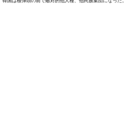
。韓国は核弾頭の前で敵対的他人種、他民族集団になった。