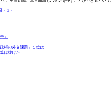
いて、有事の際、軍首脳部もボタンを押すことができるという
国（２）
告」
政権の外交課題」１位は
算は抜けた