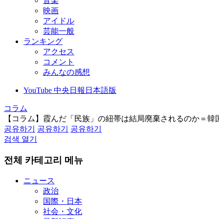
音楽
映画
アイドル
芸能一般
ランキング
アクセス
コメント
みんなの感想
YouTube 中央日報日本語版
コラム
【コラム】霞んだ「民族」の紐帯は結局廃棄されるのか＝韓
공유하기
공유하기
공유하기
검색 열기
전체 카테고리 메뉴
ニュース
政治
国際・日本
社会・文化