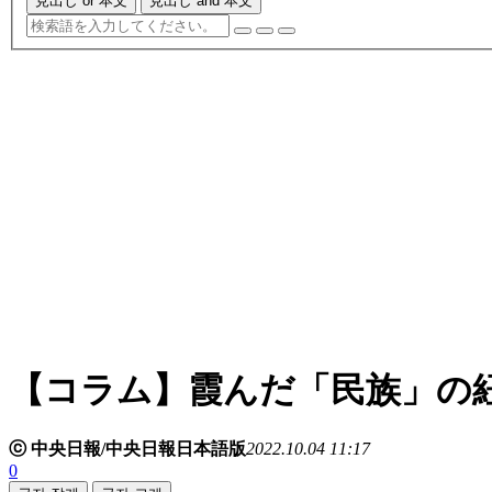
見出し or 本文
見出し and 本文
【コラム】霞んだ「民族」の
ⓒ 中央日報/中央日報日本語版
2022.10.04 11:17
0