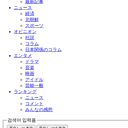
最新記事
ニュース
経済
北朝鮮
スポーツ
オピニオン
社説
コラム
日本関係のコラム
エンタメ
ドラマ
音楽
映画
アイドル
芸能一般
ランキング
ニュース
コメント
みんなの感想
검색어 입력폼