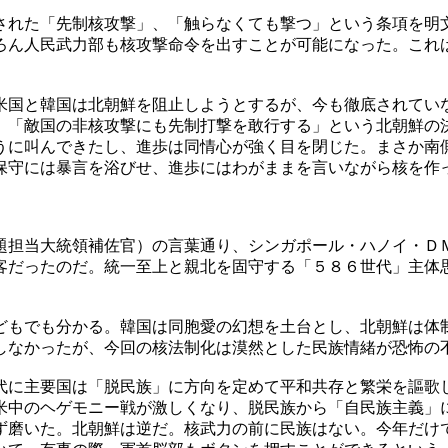
された「先制核攻撃」、「触らなくても撃つ」という条項を明
ろん人民武力部も核攻撃命令を出すことが可能になった。これ
米国と韓国は北朝鮮を阻止しようとするが、今も徹底されてい
、「敵国の非核攻撃にも先制打撃を敢行する」という北朝鮮の
うに叫んできたし、進歩は同情心が強く目を閉じた。まさか南
保守には暴言を浴びせ、進歩にはわがままを言いながら核を作
題担当大統領補佐官）の言葉通り、シンガポール・ハノイ・Ｄ
客だったのだ。統一至上と親北を固守する「５８６世代」主体
どもでも分かる。韓国は同胞愛の幻想を土台とし、北朝鮮は体
しなかったが、今回の核法制化は漠然とした民族情緒が恐怖の
代に主要国は「脱民族」に方向を定めて平和共存と繁栄を謳歌
米中のヘゲモニー戦が激しくなり、脱民族から「自民族主義」
ず磨いた。北朝鮮は逆だ。核武力の前に民族はない。今年だけ