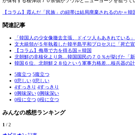
が保有する核弾頭７０余個がソウルとニューヨークを狙って
【コラム】霞んだ「民族」の紐帯は結局廃棄されるのか＝韓
関連記事
「韓国人の少女像撤去主張、ドイツ人もあきれている」
文大統領が５年執着した韓半島平和プロセスに「死亡宣
【コラム】侮辱で力を得る国＝韓国
北朝鮮の非核化より急…韓国国民の７０％が挙げた「新
韓国６位、北朝鮮２８位という軍事力格差…核兵器の計
5
腹立つ
5
腹立つ
0
悲しい
0
悲しい
4
すっきり
4
すっきり
0
興味深い
0
興味深い
0
役に立つ
0
役に立つ
みんなの感想ランキング
1
/ 2