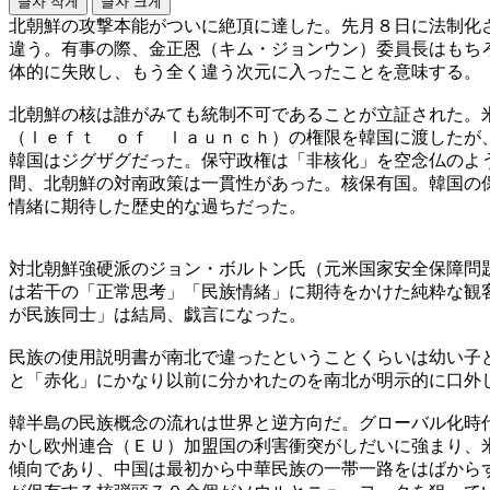
글자 작게
글자 크게
北朝鮮の攻撃本能がついに絶頂に達した。先月８日に法制化
違う。有事の際、金正恩（キム・ジョンウン）委員長はもち
体的に失敗し、もう全く違う次元に入ったことを意味する。
北朝鮮の核は誰がみても統制不可であることが立証された。
（ｌｅｆｔ ｏｆ ｌａｕｎｃｈ）の権限を韓国に渡したが
韓国はジグザグだった。保守政権は「非核化」を空念仏のよ
間、北朝鮮の対南政策は一貫性があった。核保有国。韓国の
情緒に期待した歴史的な過ちだった。
対北朝鮮強硬派のジョン・ボルトン氏（元米国家安全保障問
は若干の「正常思考」「民族情緒」に期待をかけた純粋な観
が民族同士」は結局、戯言になった。
民族の使用説明書が南北で違ったということくらいは幼い子
と「赤化」にかなり以前に分かれたのを南北が明示的に口外
韓半島の民族概念の流れは世界と逆方向だ。グローバル化時
かし欧州連合（ＥＵ）加盟国の利害衝突がしだいに強まり、
傾向であり、中国は最初から中華民族の一帯一路をはばから