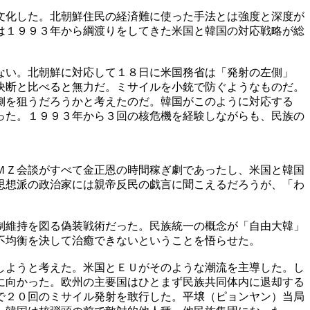
文化した。北朝鮮住民の経済難に使った手法とは強度と深度が
は１９９３年から綱渡りをしてきた米国と韓国の対応戦略が総
ない。北朝鮮に対応して１８日に米国務省は「発射の左側」
決断と比べると無力だ。ミサイルを小銃で防ぐようなものだ。
側を狙うだろうかと考えたのだ。韓国がこのように対応する
った。１９９３年から３回の核危機を経験しながらも、民族の
ＭＺ会談がすべて金正恩の時間稼ぎ劇であったし、米国と韓国
思想派の政治家には親帝反民の戯言に聞こえるだろうが、「わ
制維持を図る偽装戦術だった。民族統一の概念が「自由大韓」
不均衡を決して治癒できないということを悟らせた。
しようと考えた。米国とＥＵがそのような潮流を主導した。し
に向かった。欧州の主要国はひとまず民族共同体内に退却する
で２０回のミサイル発射を敢行した。平壌（ピョンヤン）当局