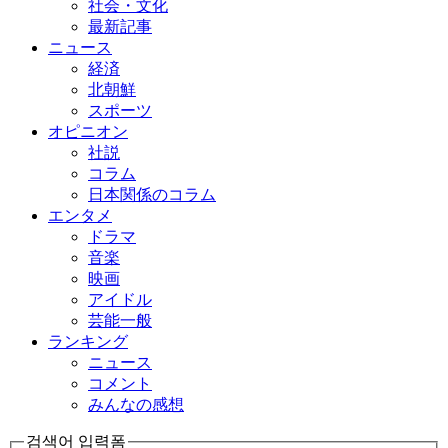
社会・文化
最新記事
ニュース
経済
北朝鮮
スポーツ
オピニオン
社説
コラム
日本関係のコラム
エンタメ
ドラマ
音楽
映画
アイドル
芸能一般
ランキング
ニュース
コメント
みんなの感想
검색어 입력폼