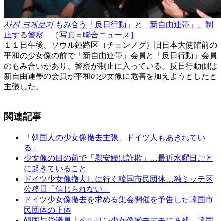
사진 크게보기
もみ合う「反日行動」と「新自由連帯」、制
止する警察 ［写真＝聯合ニュース］
１１日午後、ソウル鍾路区（チョンノグ）旧日本大使館前の
平和の少女像の前で「新自由連帯」会員と「反日行動」会員
のもみ合いがあり、警察が制止に入っている。反日行動側は
新自由連帯の会員が平和の少女像に危害を加えようとしたと
主張した。
関連記事
「韓国人の少女像撤去主張、ドイツ人もあきれてい
る」
少女像の目の前で「慰安婦は詐欺」…最近水曜日ごと
に起きていること
ドイツ少女像撤去しに行く韓国市民団体…独ミッテ区
公務員「信じられない」
ドイツ少女像撤去を求める集会開催を予告した韓国市
民団体の正体
韓国与党議員「ベルリン少女像撤去デモにあ然…韓国