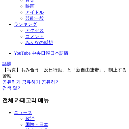
音楽
映画
アイドル
芸能一般
ランキング
アクセス
コメント
みんなの感想
YouTube 中央日報日本語版
話題
【写真】もみ合う「反日行動」と「新自由連帯」、制止する
警察
공유하기
공유하기
공유하기
검색 열기
전체 카테고리 메뉴
ニュース
政治
国際・日本