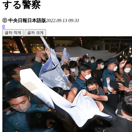
する警察
ⓒ 中央日報日本語版
2022.09.13 09:31
0
글자 작게
글자 크게