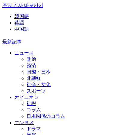
주요 기사 바로가기
韓国語
英語
中国語
最新記事
ニュース
政治
経済
国際・日本
北朝鮮
社会・文化
スポーツ
オピニオン
社説
コラム
日本関係のコラム
エンタメ
ドラマ