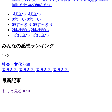
国民か日本の極右か」
5
腹立つ
5
腹立つ
0
悲しい
0
悲しい
69
すっきり
69
すっきり
2
興味深い
2
興味深い
1
役に立つ
1
役に立つ
みんなの感想ランキング
1
/ 2
社会・文化
記事
공유하기
공유하기
공유하기
공유하기
最新記事
もっと見る
0
/ 0