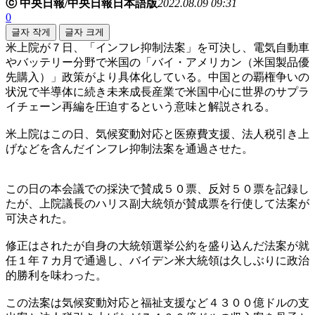
ⓒ 中央日報/中央日報日本語版
2022.08.09 09:31
0
글자 작게
글자 크게
米上院が７日、「インフレ抑制法案」を可決し、電気自動車
やバッテリー分野で米国の「バイ・アメリカン（米国製品優
先購入）」政策がより具体化している。中国との覇権争いの
状況で半導体に続き未来成長産業で米国中心に世界のサプラ
イチェーン再編を圧迫するという意味と解説される。
米上院はこの日、気候変動対応と医療費支援、法人税引き上
げなどを含んだインフレ抑制法案を通過させた。
この日の本会議での採決で賛成５０票、反対５０票を記録し
たが、上院議長のハリス副大統領が賛成票を行使して法案が
可決された。
修正はされたが自身の大統領選挙公約を盛り込んだ法案が就
任１年７カ月で通過し、バイデン米大統領は久しぶりに政治
的勝利を味わった。
この法案は気候変動対応と福祉支援など４３００億ドルの支