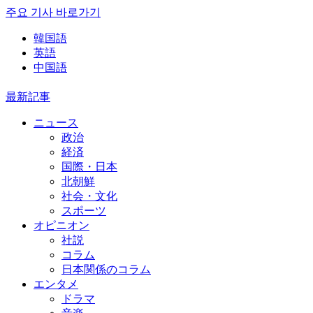
주요 기사 바로가기
韓国語
英語
中国語
最新記事
ニュース
政治
経済
国際・日本
北朝鮮
社会・文化
スポーツ
オピニオン
社説
コラム
日本関係のコラム
エンタメ
ドラマ