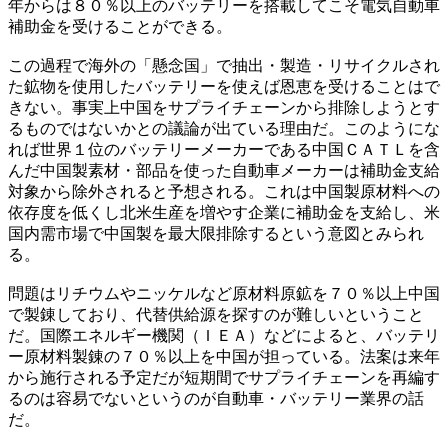
年からは８０％以上のバッテリーを搭載してこそ電気自動車
補助金を受けることができる。
この過程で海外の「懸念国」で抽出・製造・リサイクルされ
た鉱物を使用したバッテリーを使えば恩恵を受けることはで
きない。事実上中国をサプライチェーンから排除しようとす
るものではないかとの議論が出ている理由だ。このようにな
れば世界１位のバッテリーメーカーである中国ＣＡＴＬを含
んだ中国製素材・部品を使った自動車メーカーは補助金支給
対象から除外されると予想される。これは中国製原材料への
依存度を低くし北米生産を増やす企業に補助金を支給し、米
国内需市場で中国製を最大限排除するという意図とみられ
る。
問題はリチウムやニッケルなど原材料原鉱を７０％以上中国
で製錬しており、代替供給源を探すのが難しいということ
だ。国際エネルギー機関（ＩＥＡ）などによると、バッテリ
ー原材料製錬の７０％以上を中国が担っている。法案は来年
から施行される予定だが短期間でサプライチェーンを再編す
るのは容易でないというのが自動車・バッテリー業界の話
だ。