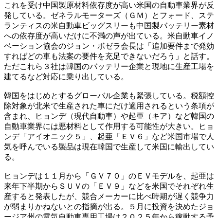
これを受け中国製原材料依存度が高い米国の自動車業界が反
発している。ゼネラルモーターズ（ＧＭ）とフォード、ステ
ランティスの米自動車ビッグスリーも中国製バッテリー素材
への依存度が高いだけに不満の声が出ている。米自動車イノ
ベーション協会のジョン・ボゼラ会長は「追加要件まで発効
すればどの車も法案の要件を充足できないだろう」と話す。
ただこれら３社は韓国のバッテリー企業と現地に生産工場を
建てるなど対応に乗り出している。
韓国をはじめとするグローバル企業も緊張している。税額控
除対象が北米で生産された車にだけ適用されるという条項が
含まれ、ヒョンデ（現代自動車）や起亜（キア）など韓国の
自動車業界には悪材料として作用する可能性が大きい。ヒョ
ンデ「アイオニック５」、起亜「ＥＶ６」など米国市場で人
気を呼んでいる製品は現在韓国で生産して米国に輸出してい
る。
ヒョンデは１１月から「ＧＶ７０」のＥＶモデルを、起亜は
来年下半期からＳＵＶの「ＥＶ９」などを米国でそれぞれ生
産すると発表したが、競合メーカーに比べ時期が遅く競争力
が弱まりかねないとの指摘が出る。５月に投資を決めたジョ
ージア州の電気自動車専用工場は２０２５年から稼動する予