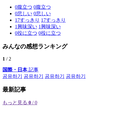
0
腹立つ
0
腹立つ
0
悲しい
0
悲しい
17
すっきり
17
すっきり
1
興味深い
1
興味深い
0
役に立つ
0
役に立つ
みんなの感想ランキング
1
/ 2
国際・日本
記事
공유하기
공유하기
공유하기
공유하기
最新記事
もっと見る
0
/ 0