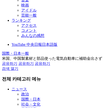
音楽
映画
アイドル
芸能一般
ランキング
アクセス
コメント
みんなの感想
YouTube 中央日報日本語版
国際・日本一般
米国、中国製素材と部品使った電気自動車に補助金出さず
공유하기
공유하기
공유하기
검색 열기
전체 카테고리 메뉴
ニュース
政治
国際・日本
社会・文化