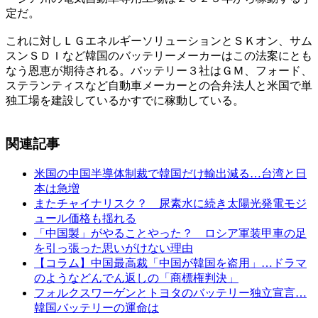
定だ。
これに対しＬＧエネルギーソリューションとＳＫオン、サム
スンＳＤＩなど韓国のバッテリーメーカーはこの法案にとも
なう恩恵が期待される。バッテリー３社はＧＭ、フォード、
ステランティスなど自動車メーカーとの合弁法人と米国で単
独工場を建設しているかすでに稼動している。
関連記事
米国の中国半導体制裁で韓国だけ輸出減る…台湾と日
本は急増
またチャイナリスク？ 尿素水に続き太陽光発電モジ
ュール価格も揺れる
「中国製」がやることやった？ ロシア軍装甲車の足
を引っ張った思いがけない理由
【コラム】中国最高裁「中国が韓国を盗用」…ドラマ
のようなどんでん返しの「商標権判決」
フォルクスワーゲンとトヨタのバッテリー独立宣言…
韓国バッテリーの運命は