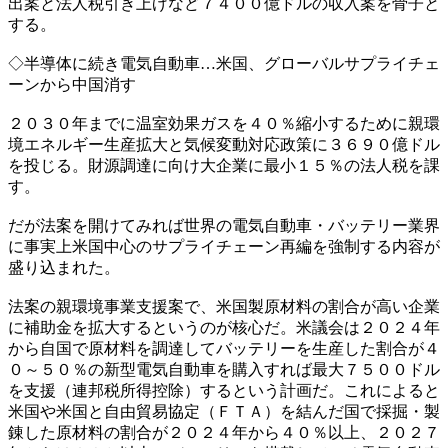
出案と法人税引き上げなど７４００億ドルの収入案を骨子と
する。
◇半導体に続き電気自動車…米国、グローバルサプライチェ
ーンから中国消す
２０３０年までに温室効果ガスを４０％縮小するために親環
境エネルギー生産拡大と気候変動対応政策に３６９０億ドル
を投じる。財源調達に向け大企業に最小１５％の法人税を課
す。
だが法案を開けてみれば世界の電気自動車・バッテリー業界
に事実上米国中心のサプライチェーン再編を強制する内容が
盛り込まれた。
法案の親環境事業支援案で、米国製原材料の割合が高い企業
に補助金を拡大するというのが核心だ。米議会は２０２４年
から自国で原材料を調達してバッテリーを生産した割合が４
０～５０％の新型電気自動車を購入すれば最大７５００ドル
を支援（連邦税所得控除）するという計画だ。これによると
米国や米国と自由貿易協定（ＦＴＡ）を結んだ国で採掘・製
錬した原材料の割合が２０２４年から４０％以上、２０２７