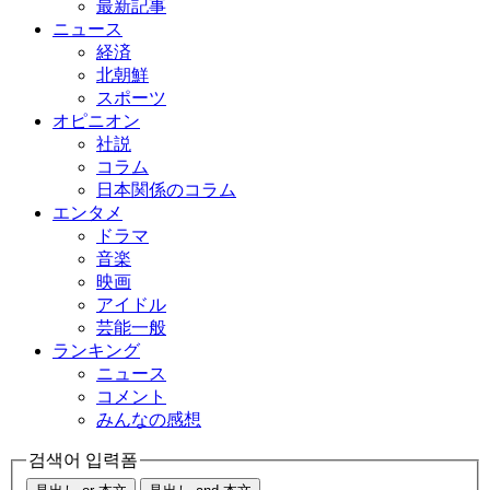
最新記事
ニュース
経済
北朝鮮
スポーツ
オピニオン
社説
コラム
日本関係のコラム
エンタメ
ドラマ
音楽
映画
アイドル
芸能一般
ランキング
ニュース
コメント
みんなの感想
검색어 입력폼