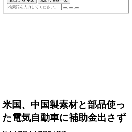
見出し or 本文
見出し and 本文
米国、中国製素材と部品使っ
た電気自動車に補助金出さず