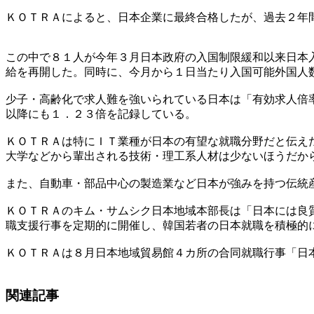
ＫＯＴＲＡによると、日本企業に最終合格したが、過去２年
この中で８１人が今年３月日本政府の入国制限緩和以来日本
給を再開した。同時に、今月から１日当たり入国可能外国人
少子・高齢化で求人難を強いられている日本は「有効求人倍
以降にも１．２３倍を記録している。
ＫＯＴＲＡは特にＩＴ業種が日本の有望な就職分野だと伝え
大学などから輩出される技術・理工系人材は少ないほうだか
また、自動車・部品中心の製造業など日本が強みを持つ伝統
ＫＯＴＲＡのキム・サムシク日本地域本部長は「日本には良
職支援行事を定期的に開催し、韓国若者の日本就職を積極的
ＫＯＴＲＡは８月日本地域貿易館４カ所の合同就職行事「日
関連記事