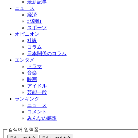
最新記事
ニュース
経済
北朝鮮
スポーツ
オピニオン
社説
コラム
日本関係のコラム
エンタメ
ドラマ
音楽
映画
アイドル
芸能一般
ランキング
ニュース
コメント
みんなの感想
검색어 입력폼