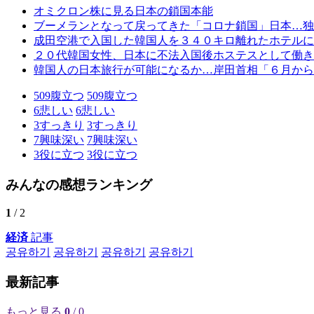
オミクロン株に見る日本の鎖国本能
ブーメランとなって戻ってきた「コロナ鎖国」日本…独
成田空港で入国した韓国人を３４０キロ離れたホテルに
２０代韓国女性、日本に不法入国後ホステスとして働き
韓国人の日本旅行が可能になるか…岸田首相「６月から
509
腹立つ
509
腹立つ
6
悲しい
6
悲しい
3
すっきり
3
すっきり
7
興味深い
7
興味深い
3
役に立つ
3
役に立つ
みんなの感想ランキング
1
/ 2
経済
記事
공유하기
공유하기
공유하기
공유하기
最新記事
もっと見る
0
/ 0