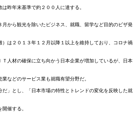
数は昨年末基準で約２００人に達する。
３月から観光を除いたビジネス、就職、留学など目的のビザ発
難）は２０１３年１２月以降１以上を維持しており、コロナ禍
ＩＴ人材の確保に立ち向かう日本企業が増加しているが、日本
売業などのサービス業も就職有望分野だ。
分だ」とし、「日本市場の特性とトレンドの変化を反映した就
を開催する。