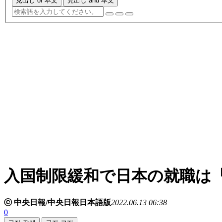
見出し or 本文
見出し and 本文
入国制限緩和で日本の就職は
ⓒ 中央日報/中央日報日本語版
2022.06.13 06:38
0