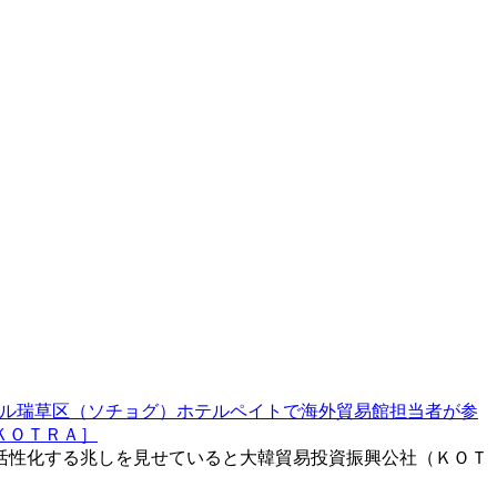
ル瑞草区（ソチョグ）ホテルペイトで海外貿易館担当者が参
ＫＯＴＲＡ］
活性化する兆しを見せていると大韓貿易投資振興公社（ＫＯＴ