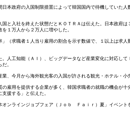
間日本政府の入国制限措置によって韓国国内で待機していた人
入国と入社を終えた状態だとＫＯＴＲＡは伝えた。日本政府は
数を１万人から２万人に増やした。
率」（求職者１人当り雇用の割合を示す数値で、１以上は求人
た。人工知能（ＡＩ）、ビッグデータなど産業変化に対応して
らだ。
産業、今月から海外観光客の入国が許される観光・ホテル・小
質の雇用を提供する企業が多く、韓国求職者の就職の機会が十
に支援する」と伝えた。
本オンラインジョブフェア（Ｊｏｂ Ｆａｉｒ）夏」イベント