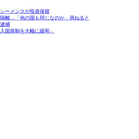
シーメンスが投資保留
隔離…「他の国も同じなのか」尋ねると
逮捕
入国規制を大幅に緩和」