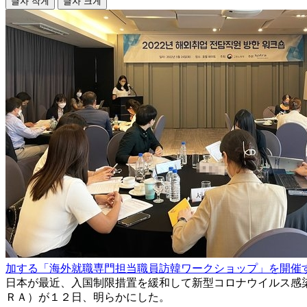
글자 작게
글자 크게
加する「海外就職専門担当職員訪韓ワークショップ」を開催
日本が最近、入国制限措置を緩和して新型コロナウイルス感
ＲＡ）が１２日、明らかにした。