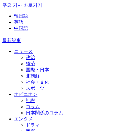
주요 기사 바로가기
韓国語
英語
中国語
最新記事
ニュース
政治
経済
国際・日本
北朝鮮
社会・文化
スポーツ
オピニオン
社説
コラム
日本関係のコラム
エンタメ
ドラマ