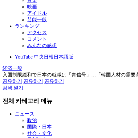
音楽
映画
アイドル
芸能一般
ランキング
アクセス
コメント
みんなの感想
YouTube 中央日報日本語版
経済一般
入国制限緩和で日本の就職は「青信号」…「韓国人材の需要
공유하기
공유하기
공유하기
검색 열기
전체 카테고리 메뉴
ニュース
政治
国際・日本
社会・文化