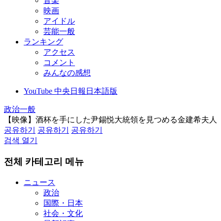
音楽
映画
アイドル
芸能一般
ランキング
アクセス
コメント
みんなの感想
YouTube 中央日報日本語版
政治一般
【映像】酒杯を手にした尹錫悦大統領を見つめる金建希夫人
공유하기
공유하기
공유하기
검색 열기
전체 카테고리 메뉴
ニュース
政治
国際・日本
社会・文化