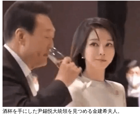
酒杯を手にした尹錫悦大統領を見つめる金建希夫人。