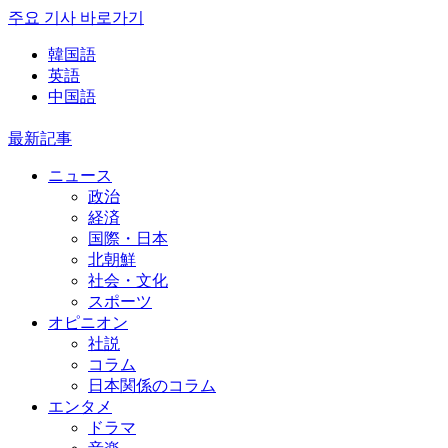
주요 기사 바로가기
韓国語
英語
中国語
最新記事
ニュース
政治
経済
国際・日本
北朝鮮
社会・文化
スポーツ
オピニオン
社説
コラム
日本関係のコラム
エンタメ
ドラマ