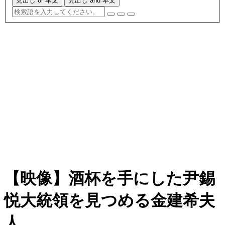
見出し or 本文
見出し and 本文
【映像】酒杯を手にした尹錫
悦大統領を見つめる金建希夫
人