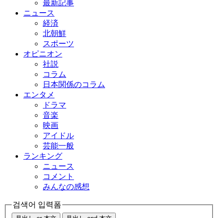
最新記事
ニュース
経済
北朝鮮
スポーツ
オピニオン
社説
コラム
日本関係のコラム
エンタメ
ドラマ
音楽
映画
アイドル
芸能一般
ランキング
ニュース
コメント
みんなの感想
검색어 입력폼