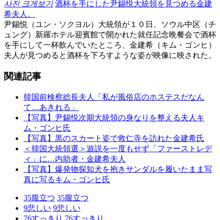
사진 크게보기
酒杯を手にした尹錫悦大統領を見つめる金建
希夫人。
尹錫悦（ユン・ソクヨル）大統領が１０日、ソウル中区（チ
ュング）新羅ホテル迎賓館で開かれた就任記念晩餐会で酒杯
を手にして一杯飲んでいたところ、金建希（キム・ゴンヒ）
夫人が見つめると酒杯を下ろすような姿が映像に映された。
関連記事
韓国前検察総長夫人「私が風俗店のホステスだなん
て…あきれる」
【写真】尹錫悦次期大統領の身なりを整える夫人キ
ム・ゴンヒ氏
【写真】黒のスカート姿で救仁寺を訪れた金建希氏
＜韓国大統領選＞遊説を一度もせず「ファーストレデ
ィ」に…内助者・金建希夫人
【写真】爆発物探知犬を抱きサンダルを履いたまま写
真に写るキム・ゴンヒ氏
35
腹立つ
35
腹立つ
9
悲しい
9
悲しい
76
すっきり
76
すっきり