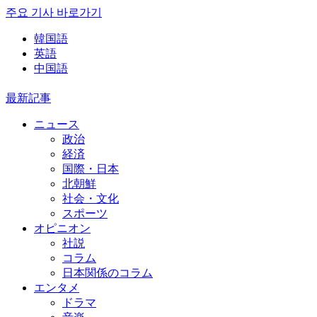
주요 기사 바로가기
韓国語
英語
中国語
最新記事
ニュース
政治
経済
国際・日本
北朝鮮
社会・文化
スポーツ
オピニオン
社説
コラム
日本関係のコラム
エンタメ
ドラマ