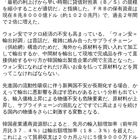
「最初の利上げから早い時期に貸借対照表（Ｂ／Ｓ）の規模
を縮小することが適切だ」と指摘した。ＦＲＢの保有資産は
現在８兆８０００億ドル（約１０２０兆円）で、過去２年間
で２倍に増えた。
ウォン安でマクロ経済の不安も高まっている。「ウォン安＝
輸出好調」は昔話だ。複雑に絡み合ったサプライチェーン
（供給網）構造のためだ。海外から原材料を買い入れて加工
して輸出するか、中間材を輸出して現地で完成品を作って直
接供給するやり方が韓国輸出製造企業の間で主流となった。
ウォン安になればそれだけ高いお金を払って原材料などを買
ってこなければならない。
先進国の流動性吸収に伴う新興国不安が長期化する場合、か
えって輸出に悪影響を及ぼす恐れがあるという分析も出てい
る。輸入価格上昇による物価不安も危険要素だ。原材料が上
昇し、サプライチェーンの混乱などですでに高止まりを続け
る国内の物価をさらに刺激する変数となる。
韓国産業通商資源部によると、先月の輸入額増加率（前年同
月比３７．４％）は輸出額増加率（１８．３％）を超えた。
これによって貿易収支は２０カ月ぶりに５億９０００万ドル