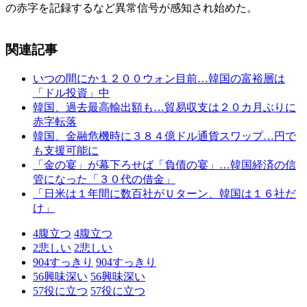
の赤字を記録するなど異常信号が感知され始めた。
関連記事
いつの間にか１２００ウォン目前…韓国の富裕層は
「ドル投資」中
韓国、過去最高輸出額も…貿易収支は２０カ月ぶりに
赤字転落
韓国、金融危機時に３８４億ドル通貨スワップ…円で
も支援可能に
「金の宴」が幕下ろせば「負債の宴」…韓国経済の信
管になった「３０代の借金」
「日米は１年間に数百社がＵターン、韓国は１６社だ
け」
4
腹立つ
4
腹立つ
2
悲しい
2
悲しい
904
すっきり
904
すっきり
56
興味深い
56
興味深い
57
役に立つ
57
役に立つ