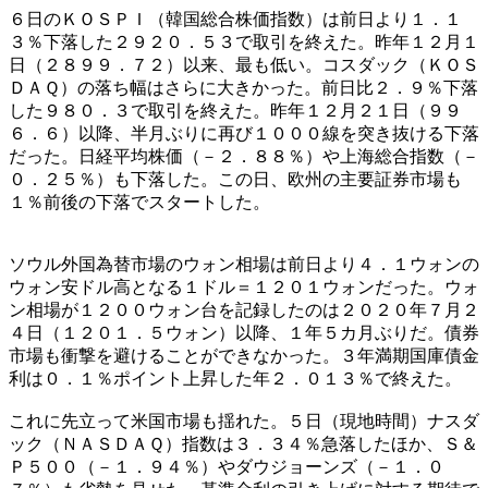
６日のＫＯＳＰＩ（韓国総合株価指数）は前日より１．１
３％下落した２９２０．５３で取引を終えた。昨年１２月１
日（２８９９．７２）以来、最も低い。コスダック（ＫＯＳ
ＤＡＱ）の落ち幅はさらに大きかった。前日比２．９％下落
した９８０．３で取引を終えた。昨年１２月２１日（９９
６．６）以降、半月ぶりに再び１０００線を突き抜ける下落
だった。日経平均株価（－２．８８％）や上海総合指数（－
０．２５％）も下落した。この日、欧州の主要証券市場も
１％前後の下落でスタートした。
ソウル外国為替市場のウォン相場は前日より４．１ウォンの
ウォン安ドル高となる１ドル＝１２０１ウォンだった。ウォ
ン相場が１２００ウォン台を記録したのは２０２０年７月２
４日（１２０１．５ウォン）以降、１年５カ月ぶりだ。債券
市場も衝撃を避けることができなかった。３年満期国庫債金
利は０．１％ポイント上昇した年２．０１３％で終えた。
これに先立って米国市場も揺れた。５日（現地時間）ナスダ
ック（ＮＡＳＤＡＱ）指数は３．３４％急落したほか、Ｓ＆
Ｐ５００（－１．９４％）やダウジョーンズ（－１．０