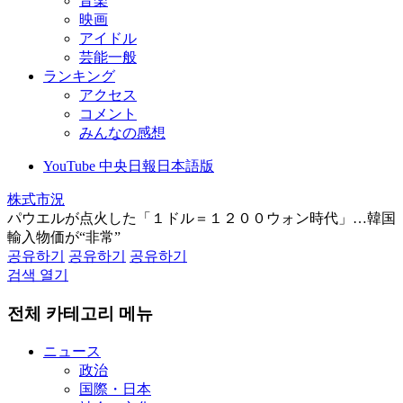
音楽
映画
アイドル
芸能一般
ランキング
アクセス
コメント
みんなの感想
YouTube 中央日報日本語版
株式市況
パウエルが点火した「１ドル＝１２００ウォン時代」…韓国
輸入物価が“非常”
공유하기
공유하기
공유하기
검색 열기
전체 카테고리 메뉴
ニュース
政治
国際・日本