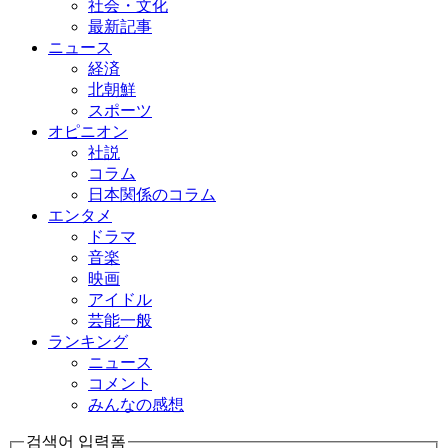
社会・文化
最新記事
ニュース
経済
北朝鮮
スポーツ
オピニオン
社説
コラム
日本関係のコラム
エンタメ
ドラマ
音楽
映画
アイドル
芸能一般
ランキング
ニュース
コメント
みんなの感想
검색어 입력폼