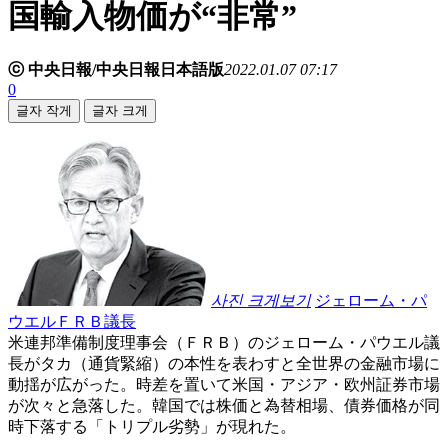
国輸入物価が“非常”
ⓒ 中央日報/中央日報日本語版
2022.01.07 07:17
0
글자 작게
글자 크게
사진 크게보기
ジェローム・パ
ウエルＦＲＢ議長
米連邦準備制度理事会（ＦＲＢ）のジェローム・パウエル議
長がタカ（通貨緊縮）の本性を表わすと全世界の金融市場に
動揺が広がった。時差を置いて米国・アジア・欧州証券市場
が次々と急落した。韓国では株価と為替相場、債券価格が同
時下落する「トリプル劣勢」が現れた。