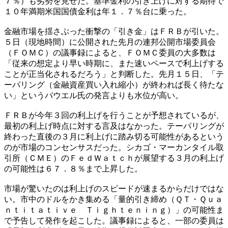
７％）も劣勢を見せた。基準金利の引き上げに対する期待で
１０年満期米国国債金利は年１．７％台に乗った。
金融市場を揺さぶった衝撃の「引き金」はＦＲＢが引いた。
５日（現地時間）に公開された先月の連邦公開市場委員会
（ＦＯＭＣ）の議事録によると、ＦＯＭＣ委員の大多数は
「従来の想定より早い時期に、また速いペースで利上げする
ことが正当化されるだろう」と判断した。先月１５日、「テ
ーパリング（金融資産買い入れ縮小）が終われば長く待たな
い」というパウエル氏の発言よりも水位が高い。
ＦＲＢが今年３回の利上げを行うことが予想されているが、
最初の利上げ時点に対する言及はなかった。テーパリングが
終わった直後の３月に利上げに踏み切る可能性があるという
のが市場のコンセンサスだった。シカゴ・マーカンタイル取
引所（ＣＭＥ）のＦｅｄＷａｔｃｈが展望する３月の利上げ
の可能性は６７．８％まで上昇した。
市場が驚いたのは利上げのスピードが速まるからだけではな
い。市中のドルをかき集める「量的引き締め（ＱＴ・Ｑｕａ
ｎｔｉｔａｔｉｖｅ Ｔｉｇｈｔｅｎｉｎｇ）」の可能性ま
で予告して発作を起こした。議事録によると、一部の委員は