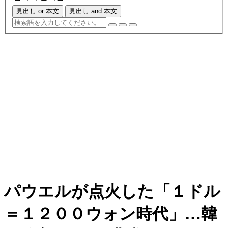
見出し or 本文
見出し and 本文
パウエルが点火した「１ドル
＝１２００ウォン時代」…韓