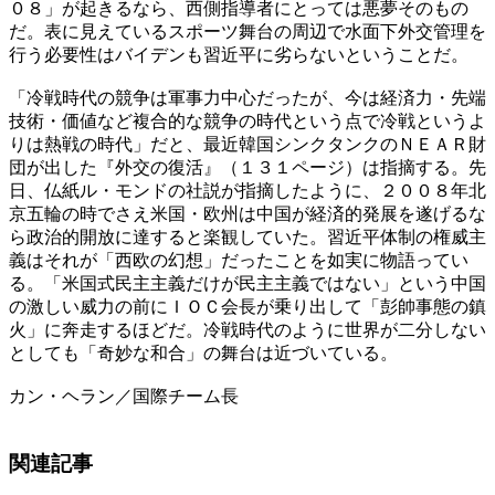
０８」が起きるなら、西側指導者にとっては悪夢そのもの
だ。表に見えているスポーツ舞台の周辺で水面下外交管理を
行う必要性はバイデンも習近平に劣らないということだ。
「冷戦時代の競争は軍事力中心だったが、今は経済力・先端
技術・価値など複合的な競争の時代という点で冷戦というよ
りは熱戦の時代」だと、最近韓国シンクタンクのＮＥＡＲ財
団が出した『外交の復活』（１３１ページ）は指摘する。先
日、仏紙ル・モンドの社説が指摘したように、２００８年北
京五輪の時でさえ米国・欧州は中国が経済的発展を遂げるな
ら政治的開放に達すると楽観していた。習近平体制の権威主
義はそれが「西欧の幻想」だったことを如実に物語ってい
る。「米国式民主主義だけが民主主義ではない」という中国
の激しい威力の前にＩＯＣ会長が乗り出して「彭帥事態の鎮
火」に奔走するほどだ。冷戦時代のように世界が二分しない
としても「奇妙な和合」の舞台は近づいている。
カン・ヘラン／国際チーム長
関連記事