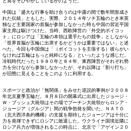
と肩をそびやかしているかのようだ。
中国は「盛大な行事を助け合うのは中露の間で数年間形成さ
れた伝統」ともした。実際、２０１４年ソチ五輪のとき米英
独など主要国家の首脳が参加しなかった時も中国の習近平国
家主席は駆けつけた。当時、西欧陣営の「外交的ボイコッ
ト」にロシアは「五輪の本領は選手たちの競争」としながら
「世界首脳が五輪に出席するかどうかは重要ではない」と述
べた。今回も中国側は「（ボイコットを主張する）彼らがい
なければ五輪はもっと純粋になる」といったような感じだ。
冷戦時代だった１９８０年と８４年、東西陣営がそれぞれ勢
力を分けながら参加しなかったが、それ以降は「割り打ち」
が旧態に見えることをこのように利用する。
スポーツと政治が「無関係」をみせた逆説的事例が２００８
年北京夏季五輪だ。８月８日の開幕式に出席したジョージ・
Ｗ・ブッシュ大統領はその場でプーチン大統領からロシア・
ジョージア（グルジア）間の戦争勃発を聞いた。ＮＡＴＯ
（北大西洋条約機構）の支援を期待したジョージアは十分に
力を発揮できずにロシアに敗退した。ウクライナ国境近隣に
ロシア兵力が増強されるこの時点に、北京で「アゲイン２０