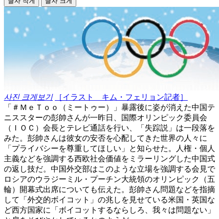
글자 작게
글자 크게
사진 크게보기
［イラスト キム・フェリョン記者］
「＃ＭｅＴｏｏ（ミートゥー）」暴露後に姿が消えた中国テ
ニススターの彭帥さんが一昨日、国際オリンピック委員会
（ＩＯＣ）会長とテレビ通話を行い、「失踪説」は一段落を
みた。彭帥さんは彼女の安否を心配してきた世界の人々に
「プライバシーを尊重してほしい」と知らせた。人権・個人
主義などを強調する西欧社会価値をミラーリングした中国式
の返し技だ。中国外交部はこのような立場を強調する会見で
ロシアのウラジーミル・プーチン大統領のオリンピック（五
輪）開幕式出席についても伝えた。彭帥さん問題などを指摘
して「外交的ボイコット」の兆しを見せている米国・英国な
ど西方国家に「ボイコットするならしろ、我々は問題ない」