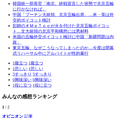
韓国統一部長官「南北、終戦宣言した状態で北京五輪
に行かなければ」
中国「プーチン大統領、北京五輪出席」…米・英は外
交的ボイコット検討
彭帥の＃ＭｅＴｏｏが火を付けた北京五輪ボイコッ
ト…文大統領の北京平和構想には悪材料
米国の五輪外交ボイコット検討に中国「新疆問題は内
政」
東京五輪、なぜこうなってしまったのか…今度は閉幕
式リハーサル中にアルバイトが性的暴行
1
腹立つ
1
腹立つ
1
悲しい
1
悲しい
5
すっきり
5
すっきり
0
興味深い
0
興味深い
1
役に立つ
1
役に立つ
みんなの感想ランキング
1
/ 2
オピニオン
記事