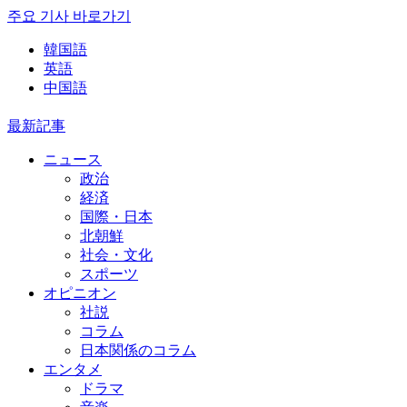
주요 기사 바로가기
韓国語
英語
中国語
最新記事
ニュース
政治
経済
国際・日本
北朝鮮
社会・文化
スポーツ
オピニオン
社説
コラム
日本関係のコラム
エンタメ
ドラマ