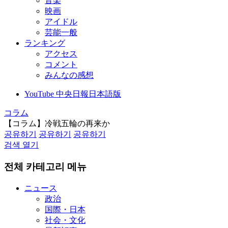
音楽
映画
アイドル
芸能一般
ランキング
アクセス
コメント
みんなの感想
YouTube 中央日報日本語版
コラム
【コラム】冷戦五輪の再来か
공유하기
공유하기
공유하기
검색 열기
전체 카테고리 메뉴
ニュース
政治
国際・日本
社会・文化