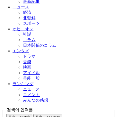
最新記事
ニュース
経済
北朝鮮
スポーツ
オピニオン
社説
コラム
日本関係のコラム
エンタメ
ドラマ
音楽
映画
アイドル
芸能一般
ランキング
ニュース
コメント
みんなの感想
검색어 입력폼