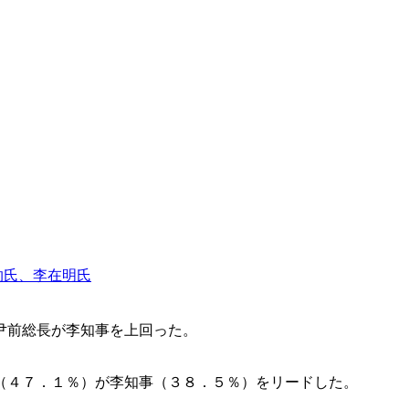
杓氏、李在明氏
尹前総長が李知事を上回った。
（４７．１％）が李知事（３８．５％）をリードした。