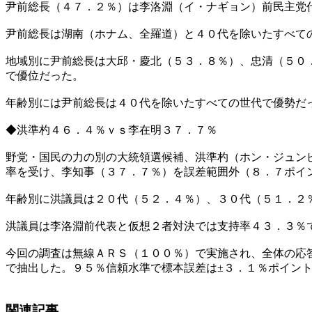
尹前総長（４７．２％）は李洛淵（イ・ナギョン）前民主党
尹前総長は湖南（ホナム、全羅道）と４０代を除いたすべて
地域別に尹前総長は大邱・慶北（５３．８％）、忠清（５０
で優位だった。
年齢別には尹前総長は４０代を除いたすべての世代で優勢だ
◆洪準杓４６．４％ｖｓ李在明３７．７％
野党・国民の力の別の大統領選候補、洪準杓（ホン・ジュン
率を受け、李知事（３７．７％）を誤差範囲外（８．７ポイ
年齢別に洪議員は２０代（５２．４％）、３０代（５１．２
洪議員は李洛淵前代表と仮想２者対決では支持率４３．３％
今回の調査は無線ＡＲＳ（１００％）で実施され、全体の応
で抽出した。９５％信頼水準で標本誤差は±３．１％ポイン
関連記事