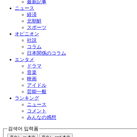
最新記事
ニュース
経済
北朝鮮
スポーツ
オピニオン
社説
コラム
日本関係のコラム
エンタメ
ドラマ
音楽
映画
アイドル
芸能一般
ランキング
ニュース
コメント
みんなの感想
검색어 입력폼