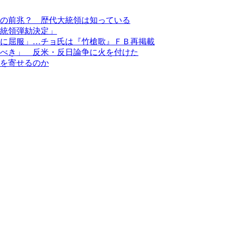
の前兆？ 歴代大統領は知っている
統領弾劾決定」
に屈服」…チョ氏は『竹槍歌』ＦＢ再掲載
べき」 反米・反日論争に火を付けた
を寄せるのか