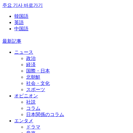
주요 기사 바로가기
韓国語
英語
中国語
最新記事
ニュース
政治
経済
国際・日本
北朝鮮
社会・文化
スポーツ
オピニオン
社説
コラム
日本関係のコラム
エンタメ
ドラマ