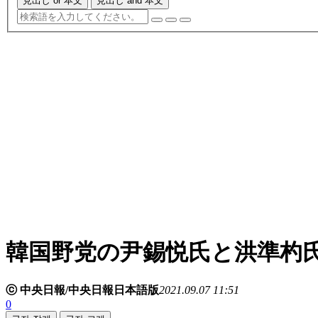
見出し or 本文
見出し and 本文
韓国野党の尹錫悦氏と洪準杓
ⓒ 中央日報/中央日報日本語版
2021.09.07 11:51
0