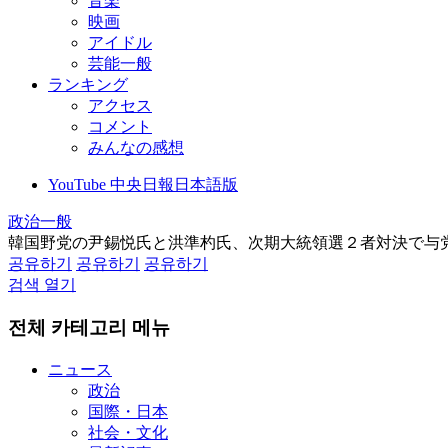
音楽
映画
アイドル
芸能一般
ランキング
アクセス
コメント
みんなの感想
YouTube 中央日報日本語版
政治一般
韓国野党の尹錫悦氏と洪準杓氏、次期大統領選２者対決で与
공유하기
공유하기
공유하기
검색 열기
전체 카테고리 메뉴
ニュース
政治
国際・日本
社会・文化