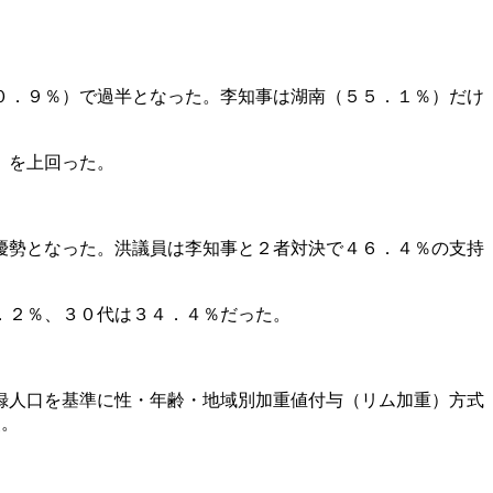
０．９％）で過半となった。李知事は湖南（５５．１％）だけ
）を上回った。
優勢となった。洪議員は李知事と２者対決で４６．４％の支持
．２％、３０代は３４．４％だった。
録人口を基準に性・年齢・地域別加重値付与（リム加重）方式
照。