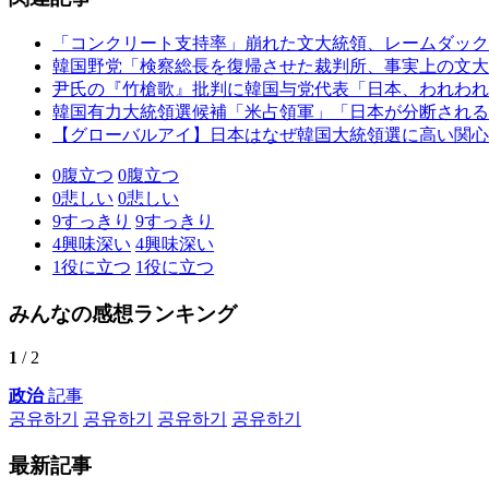
「コンクリート支持率」崩れた文大統領、レームダック
韓国野党「検察総長を復帰させた裁判所、事実上の文大
尹氏の『竹槍歌』批判に韓国与党代表「日本、われわれ
韓国有力大統領選候補「米占領軍」「日本が分断される
【グローバルアイ】日本はなぜ韓国大統領選に高い関心
0
腹立つ
0
腹立つ
0
悲しい
0
悲しい
9
すっきり
9
すっきり
4
興味深い
4
興味深い
1
役に立つ
1
役に立つ
みんなの感想ランキング
1
/ 2
政治
記事
공유하기
공유하기
공유하기
공유하기
最新記事