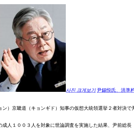
사진 크게보기
尹錫悦氏、洪準
ョン）京畿道（キョンギド）知事の仮想大統領選挙２者対決で
の成人１００３人を対象に世論調査を実施した結果、尹前総長