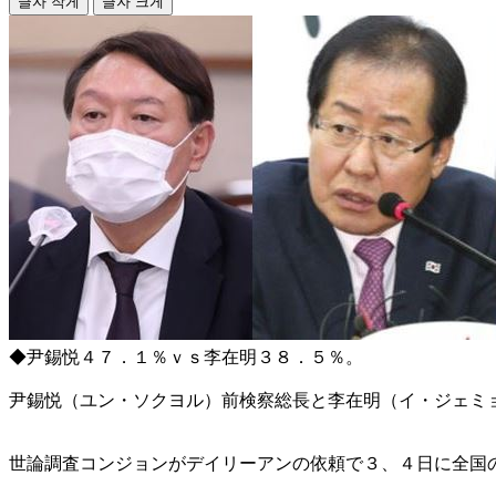
글자 작게
글자 크게
◆尹錫悦４７．１％ｖｓ李在明３８．５％。
尹錫悦（ユン・ソクヨル）前検察総長と李在明（イ・ジェミ
世論調査コンジョンがデイリーアンの依頼で３、４日に全国