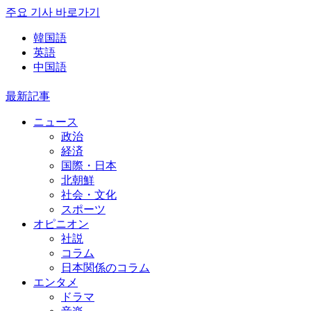
주요 기사 바로가기
韓国語
英語
中国語
最新記事
ニュース
政治
経済
国際・日本
北朝鮮
社会・文化
スポーツ
オピニオン
社説
コラム
日本関係のコラム
エンタメ
ドラマ