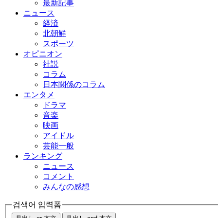
最新記事
ニュース
経済
北朝鮮
スポーツ
オピニオン
社説
コラム
日本関係のコラム
エンタメ
ドラマ
音楽
映画
アイドル
芸能一般
ランキング
ニュース
コメント
みんなの感想
검색어 입력폼