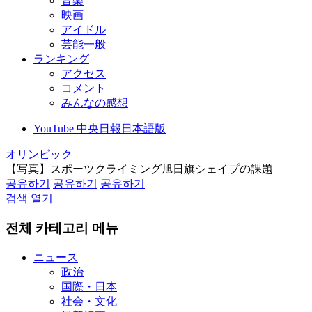
音楽
映画
アイドル
芸能一般
ランキング
アクセス
コメント
みんなの感想
YouTube 中央日報日本語版
オリンピック
【写真】スポーツクライミング旭日旗シェイプの課題
공유하기
공유하기
공유하기
검색 열기
전체 카테고리 메뉴
ニュース
政治
国際・日本
社会・文化