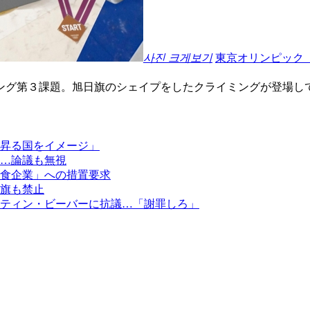
사진 크게보기
東京オリンピック
ング第３課題。旭日旗のシェイプをしたクライミングが登場し
昇る国をイメージ」
…論議も無視
食企業」への措置要求
旗も禁止
ティン・ビーバーに抗議…「謝罪しろ」