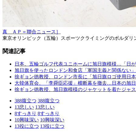
真 ＡＰ＝聯合ニュース］
東京オリンピック（五輪）スポーツクライミングのボルダリ
関連記事
日本、五輪ゴルフ代表ユニホームに旭日旗模様…「日が
旭日旗を使ったロンドン和食店「軍国主義と関係ない」
徐ギョン徳教授、ロンドン市長に「旭日旗ロゴ使用日本
大韓体育会、「李舜臣応援」横断幕を撤去…日本の旭日
徐ギョン徳教授、旭日旗模様のジャケットを着たジャス
388
腹立つ
388
腹立つ
13
悲しい
13
悲しい
8
すっきり
8
すっきり
10
興味深い
10
興味深い
13
役に立つ
13
役に立つ