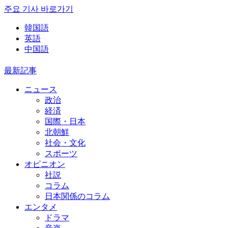
주요 기사 바로가기
韓国語
英語
中国語
最新記事
ニュース
政治
経済
国際・日本
北朝鮮
社会・文化
スポーツ
オピニオン
社説
コラム
日本関係のコラム
エンタメ
ドラマ