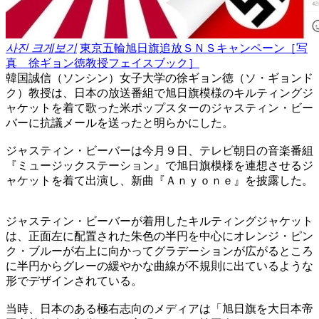
사진 크게보기
東京五輪旭日旗追放ＳＮＳキャンペーン［写
真 徐ギョン徳教授フェイスブック］
韓国誠信（ソンシン）女子大学の徐ギョン徳（ソ・ギョンド
ク）教授は、日本の放送番組で旭日旗模様のキルティングジ
ャケットを着て歌った米ポップスターのジャスティン・ビー
バーに抗議メールを送ったと明らかにした。
ジャスティン・ビーバーは今月９日、テレビ朝日の音楽番組
『ミュージックステーション』で旭日旗模様を連想させるジ
ャケットを着て出演し、新曲『Ａｎｙｏｎｅ』を披露した。
ジャスティン・ビーバーが着用したキルティングジャケット
は、正面左に配置された朱色の半円を中心にオレンジ・ピン
ク・ブルーが右上に向かってグラデーションが広がるところ
に半円からグレーの緩やかな曲線が不規則に出ているような
形でデザインされている。
当時、日本のある極右志向のメディアは「旭日旗を大日本帝