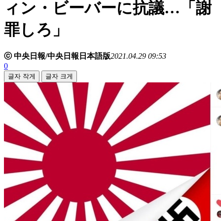
ィン・ビーバーに抗議…「謝
罪しろ」
ⓒ 中央日報/中央日報日本語版
2021.04.29 09:53
0
글자 작게
글자 크게