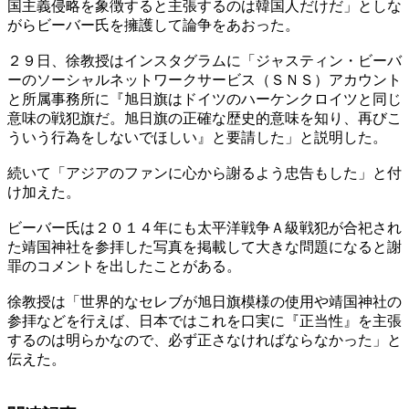
国主義侵略を象徴すると主張するのは韓国人だけだ」としな
がらビーバー氏を擁護して論争をあおった。
２９日、徐教授はインスタグラムに「ジャスティン・ビーバ
ーのソーシャルネットワークサービス（ＳＮＳ）アカウント
と所属事務所に『旭日旗はドイツのハーケンクロイツと同じ
意味の戦犯旗だ。旭日旗の正確な歴史的意味を知り、再びこ
ういう行為をしないでほしい』と要請した」と説明した。
続いて「アジアのファンに心から謝るよう忠告もした」と付
け加えた。
ビーバー氏は２０１４年にも太平洋戦争Ａ級戦犯が合祀され
た靖国神社を参拝した写真を掲載して大きな問題になると謝
罪のコメントを出したことがある。
徐教授は「世界的なセレブが旭日旗模様の使用や靖国神社の
参拝などを行えば、日本ではこれを口実に『正当性』を主張
するのは明らかなので、必ず正さなければならなかった」と
伝えた。