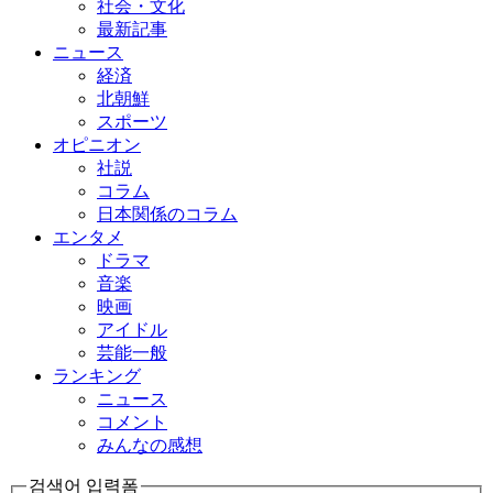
社会・文化
最新記事
ニュース
経済
北朝鮮
スポーツ
オピニオン
社説
コラム
日本関係のコラム
エンタメ
ドラマ
音楽
映画
アイドル
芸能一般
ランキング
ニュース
コメント
みんなの感想
검색어 입력폼