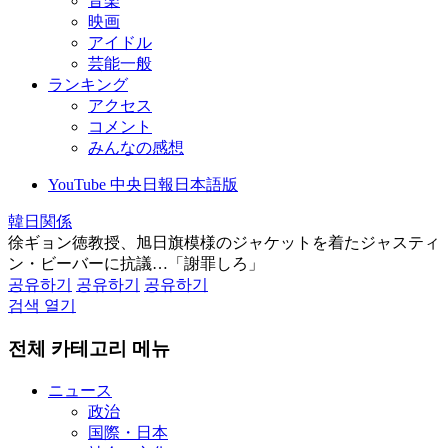
音楽
映画
アイドル
芸能一般
ランキング
アクセス
コメント
みんなの感想
YouTube 中央日報日本語版
韓日関係
徐ギョン徳教授、旭日旗模様のジャケットを着たジャスティ
ン・ビーバーに抗議…「謝罪しろ」
공유하기
공유하기
공유하기
검색 열기
전체 카테고리 메뉴
ニュース
政治
国際・日本