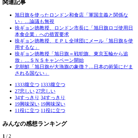
関連記事
旭日旗を使ったロンドン和食店「軍国主義と関係な
い」…論議も無視
徐ギョン徳教授、ロンドン市長に「旭日旗ロゴ使用日
本食企業」への措置要求
徐ギョン徳教授、ＥＰＬ全球団にメール「旭日旗を使
用するな」
徐ギョン徳教授「旭日旗＝戦犯旗、東京五輪から追
放」…ＳＮＳキャンペーン開始
北朝鮮「旭日旗が大漁旗の象徴？…日本の術策にだま
される国ない」
1333
腹立つ
1333
腹立つ
27
悲しい
27
悲しい
34
すっきり
34
すっきり
19
興味深い
19
興味深い
11
役に立つ
11
役に立つ
みんなの感想ランキング
1
/ 2