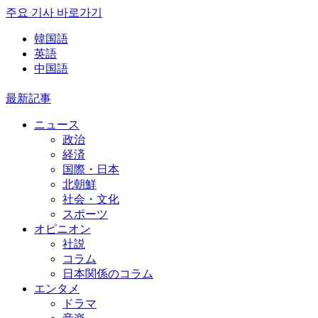
주요 기사 바로가기
韓国語
英語
中国語
最新記事
ニュース
政治
経済
国際・日本
北朝鮮
社会・文化
スポーツ
オピニオン
社説
コラム
日本関係のコラム
エンタメ
ドラマ