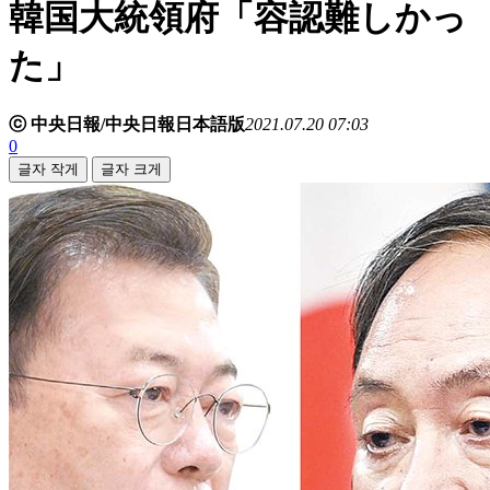
韓国大統領府「容認難しかっ
た」
ⓒ 中央日報/中央日報日本語版
2021.07.20 07:03
0
글자 작게
글자 크게