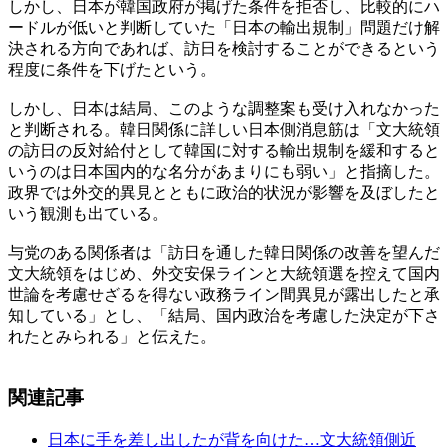
しかし、日本が韓国政府が掲げた条件を拒否し、比較的にハ
ードルが低いと判断していた「日本の輸出規制」問題だけ解
決される方向であれば、訪日を検討することができるという
程度に条件を下げたという。
しかし、日本は結局、このような調整案も受け入れなかった
と判断される。韓日関係に詳しい日本側消息筋は「文大統領
の訪日の反対給付として韓国に対する輸出規制を緩和すると
いうのは日本国内的な名分があまりにも弱い」と指摘した。
政界では外交的異見とともに政治的状況が影響を及ぼしたと
いう観測も出ている。
与党のある関係者は「訪日を通した韓日関係の改善を望んだ
文大統領をはじめ、外交安保ラインと大統領選を控えて国内
世論を考慮せざるを得ない政務ライン間異見が露出したと承
知している」とし、「結局、国内政治を考慮した決定が下さ
れたとみられる」と伝えた。
関連記事
日本に手を差し出したが背を向けた…文大統領側近