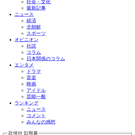
社会・文化
最新記事
ニュース
経済
北朝鮮
スポーツ
オピニオン
社説
コラム
日本関係のコラム
エンタメ
ドラマ
音楽
映画
アイドル
芸能一般
ランキング
ニュース
コメント
みんなの感想
검색어 입력폼