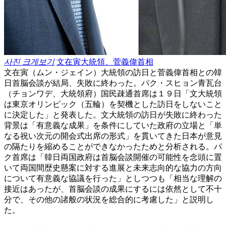
사진 크게보기
文在寅大統領、菅義偉首相
文在寅（ムン・ジェイン）大統領の訪日と菅義偉首相との韓
日首脳会談が結局、失敗に終わった。パク・スヒョン青瓦台
（チョンワデ、大統領府）国民疎通首席は１９日「文大統領
は東京オリンピック（五輪）を契機とした訪日をしないこと
に決定した」と発表した。文大統領の訪日が失敗に終わった
背景は「有意義な成果」を条件にしていた政府の立場と「単
なる祝い次元の開会式出席の形式」を貫いてきた日本が意見
の隔たりを縮めることができなかったためと分析される。パ
ク首席は「韓日両国政府は首脳会談開催の可能性を念頭に置
いて両国間歴史懸案に対する進展と未来志向的な協力の方向
について有意義な協議を行った」としつつも「相当な理解の
接近はあったが、首脳会談の成果にするには依然として不十
分で、その他の諸般の状況を総合的に考慮した」と説明し
た。