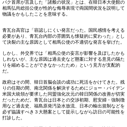
パク首席が言及した「諸般の状況」とは、在韓日本大使館の
相馬弘尚総括公使が性的な侮辱表現で両国間状況を説明して
物議をかもしたことを意味する。
青瓦台高官は「容認しにくい発言だった。国民感情を考える
必要があり、青瓦台内部の雰囲気も懐疑的に変わった」とし
て決裂の主な原因として相馬公使の不適切な発言を挙げた。
しかし、外交界では「相馬公使の妄言が影響を及ぼしたかも
しれないが、主な原因は過去史など懸案に対する意見の隔た
りを縮めることができなかったため」という見方が支配的
だ。
政府はその間、韓日首脳会談の成功に死活をかけてきた。残
りの任期の間、南北関係を解決するためにジョー・バイデン
米国大統領が要求した同盟強化次元の韓日関係の改善が切実
だったためだ。青瓦台は日本との交渉初期、慰安婦・強制徴
用など過去史、福島原発汚染水放流、日本の輸出規制などを
必ず協議すべき３大懸案として提示しながら訪日の可能性を
打診した。