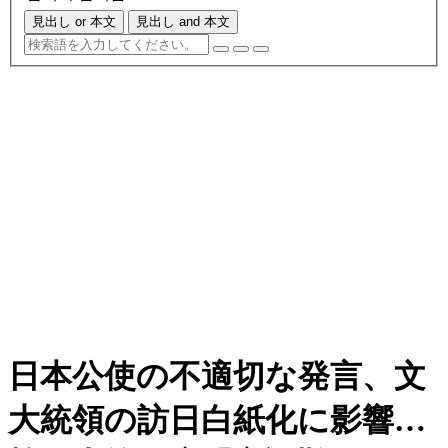
見出し or 本文
見出し and 本文
日本公使の不適切な発言、文
大統領の訪日白紙化に影響…