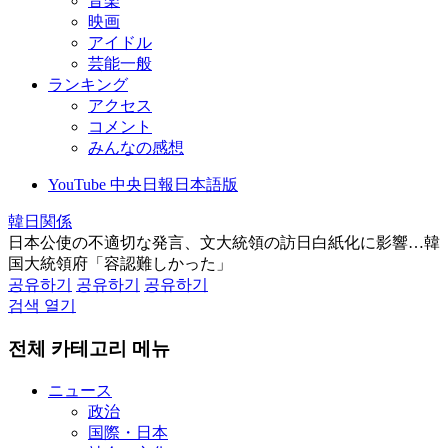
音楽
映画
アイドル
芸能一般
ランキング
アクセス
コメント
みんなの感想
YouTube 中央日報日本語版
韓日関係
日本公使の不適切な発言、文大統領の訪日白紙化に影響…韓
国大統領府「容認難しかった」
공유하기
공유하기
공유하기
검색 열기
전체 카테고리 메뉴
ニュース
政治
国際・日本