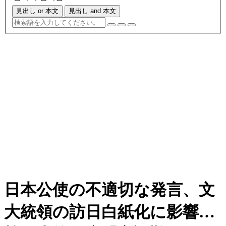
見出し or 本文
見出し and 本文
日本公使の不適切な発言、文
大統領の訪日白紙化に影響…