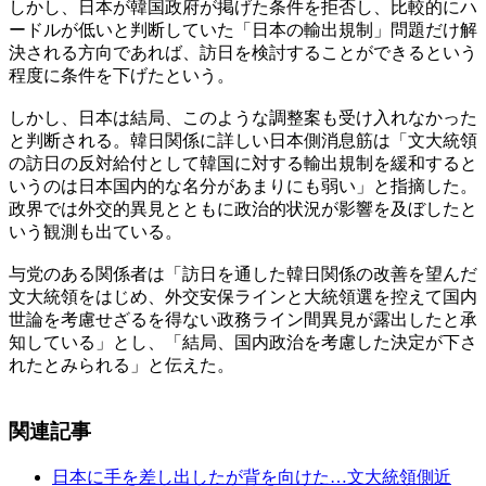
しかし、日本が韓国政府が掲げた条件を拒否し、比較的にハ
ードルが低いと判断していた「日本の輸出規制」問題だけ解
決される方向であれば、訪日を検討することができるという
程度に条件を下げたという。
しかし、日本は結局、このような調整案も受け入れなかった
と判断される。韓日関係に詳しい日本側消息筋は「文大統領
の訪日の反対給付として韓国に対する輸出規制を緩和すると
いうのは日本国内的な名分があまりにも弱い」と指摘した。
政界では外交的異見とともに政治的状況が影響を及ぼしたと
いう観測も出ている。
与党のある関係者は「訪日を通した韓日関係の改善を望んだ
文大統領をはじめ、外交安保ラインと大統領選を控えて国内
世論を考慮せざるを得ない政務ライン間異見が露出したと承
知している」とし、「結局、国内政治を考慮した決定が下さ
れたとみられる」と伝えた。
関連記事
日本に手を差し出したが背を向けた…文大統領側近