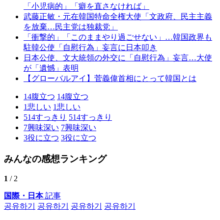
「小児病的」「癖を直さなければ」
武藤正敏・元在韓国特命全権大使「文政府、民主主義
を放棄…民主党は独裁党」
「衝撃的」「このままやり過ごせない」…韓国政界も
駐韓公使「自慰行為」妄言に日本叩き
日本公使、文大統領の外交に「自慰行為」妄言…大使
が「遺憾」表明
【グローバルアイ】菅義偉首相にとって韓国とは
14
腹立つ
14
腹立つ
1
悲しい
1
悲しい
514
すっきり
514
すっきり
7
興味深い
7
興味深い
3
役に立つ
3
役に立つ
みんなの感想ランキング
1
/ 2
国際・日本
記事
공유하기
공유하기
공유하기
공유하기