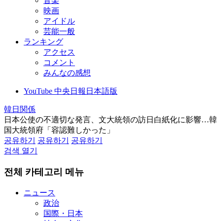
音楽
映画
アイドル
芸能一般
ランキング
アクセス
コメント
みんなの感想
YouTube 中央日報日本語版
韓日関係
日本公使の不適切な発言、文大統領の訪日白紙化に影響…韓
国大統領府「容認難しかった」
공유하기
공유하기
공유하기
검색 열기
전체 카테고리 메뉴
ニュース
政治
国際・日本