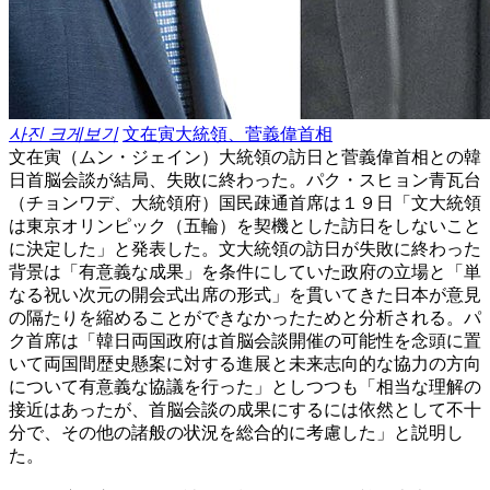
사진 크게보기
文在寅大統領、菅義偉首相
文在寅（ムン・ジェイン）大統領の訪日と菅義偉首相との韓
日首脳会談が結局、失敗に終わった。パク・スヒョン青瓦台
（チョンワデ、大統領府）国民疎通首席は１９日「文大統領
は東京オリンピック（五輪）を契機とした訪日をしないこと
に決定した」と発表した。文大統領の訪日が失敗に終わった
背景は「有意義な成果」を条件にしていた政府の立場と「単
なる祝い次元の開会式出席の形式」を貫いてきた日本が意見
の隔たりを縮めることができなかったためと分析される。パ
ク首席は「韓日両国政府は首脳会談開催の可能性を念頭に置
いて両国間歴史懸案に対する進展と未来志向的な協力の方向
について有意義な協議を行った」としつつも「相当な理解の
接近はあったが、首脳会談の成果にするには依然として不十
分で、その他の諸般の状況を総合的に考慮した」と説明し
た。