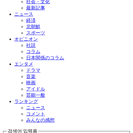
社会・文化
最新記事
ニュース
経済
北朝鮮
スポーツ
オピニオン
社説
コラム
日本関係のコラム
エンタメ
ドラマ
音楽
映画
アイドル
芸能一般
ランキング
ニュース
コメント
みんなの感想
검색어 입력폼