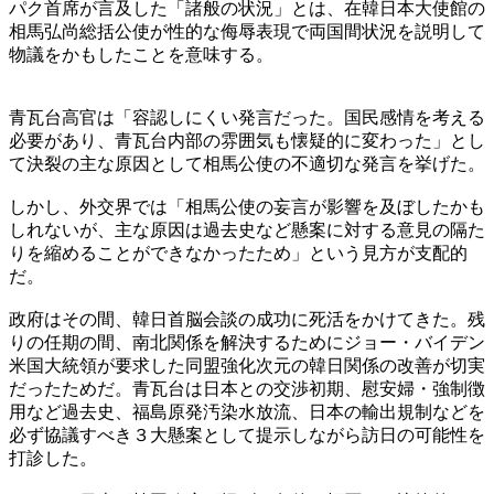
パク首席が言及した「諸般の状況」とは、在韓日本大使館の
相馬弘尚総括公使が性的な侮辱表現で両国間状況を説明して
物議をかもしたことを意味する。
青瓦台高官は「容認しにくい発言だった。国民感情を考える
必要があり、青瓦台内部の雰囲気も懐疑的に変わった」とし
て決裂の主な原因として相馬公使の不適切な発言を挙げた。
しかし、外交界では「相馬公使の妄言が影響を及ぼしたかも
しれないが、主な原因は過去史など懸案に対する意見の隔た
りを縮めることができなかったため」という見方が支配的
だ。
政府はその間、韓日首脳会談の成功に死活をかけてきた。残
りの任期の間、南北関係を解決するためにジョー・バイデン
米国大統領が要求した同盟強化次元の韓日関係の改善が切実
だったためだ。青瓦台は日本との交渉初期、慰安婦・強制徴
用など過去史、福島原発汚染水放流、日本の輸出規制などを
必ず協議すべき３大懸案として提示しながら訪日の可能性を
打診した。