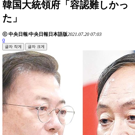
韓国大統領府「容認難しかっ
た」
ⓒ 中央日報/中央日報日本語版
2021.07.20 07:03
0
글자 작게
글자 크게