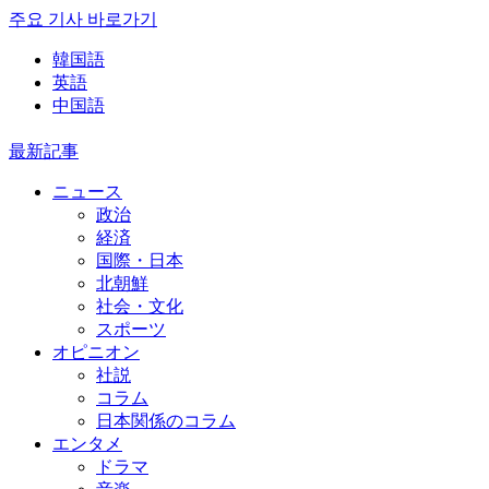
주요 기사 바로가기
韓国語
英語
中国語
最新記事
ニュース
政治
経済
国際・日本
北朝鮮
社会・文化
スポーツ
オピニオン
社説
コラム
日本関係のコラム
エンタメ
ドラマ