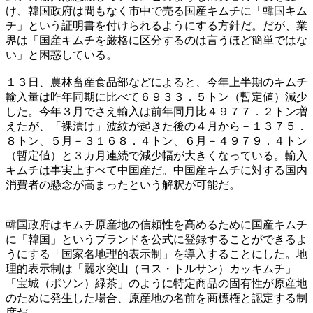
け、韓国政府は間もなく市中で売る国産キムチに「韓国キム
チ」という証明書を付けられるようにする方針だ。だが、業
界は「国産キムチを厳格に区分するのは言うほど簡単ではな
い」と困惑している。
１３日、農林畜産食品部などによると、今年上半期のキムチ
輸入量は昨年同期に比べて６９３３．５トン（暫定値）減少
した。今年３月でさえ輸入は前年同月比４９７７．２トン増
えたが、「裸漬け」波紋が起きた後の４月から－１３７５．
８トン、５月－３１６８．４トン、６月－４９７９．４トン
（暫定値）と３カ月連続で減少幅が大きくなっている。輸入
キムチは事実上すべて中国産だ。中国産キムチに対する国内
消費者の懸念が高まったという解釈が可能だ。
韓国政府はキムチ原産地の信頼性を高めるために国産キムチ
に「韓国」というブランドを公式に登録することができるよ
うにする「国家名地理的表示制」を導入することにした。地
理的表示制は「麗水突山（ヨス・トルサン）カッキムチ」
「宝城（ポソン）緑茶」のように特定商品の固有性が原産地
のために発生した場合、原産地の名前を商標権と認定する制
度だ。