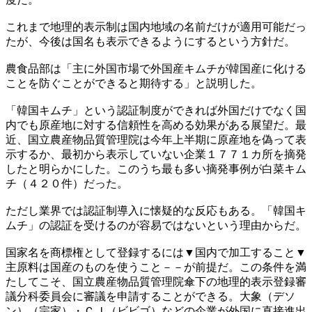
これまで地理的表示制は国内地域の名前だけが適用可能だっ
たが、今後は国名も表示できるようにするという方針だ。
農食品部は「主に外国市場で外国産キムチが韓国産に化ける
ことを防ぐことができると期待する」と説明した。
「韓国キムチ」という認証制度ができれば外国だけでなく国
内でも原産地に対する信頼性を高める効果がある展望だ。最
近、国立農産物品質管理院は今年上半期に原産地を偽って表
示するか、最初から表示していない企業１７７１カ所を摘発
したと明らかにした。このうち最も多い摘発事例が白菜キム
チ（４２０件）だった。
ただし業界では認証制導入に懐疑的な反応もある。「韓国キ
ムチ」の認証を受けるのが容易ではないという理由からだ。
国家名を商標権として登録するには▼国内で加工すること▼
主原料は国産のものを使うこと－－が前提だ。この条件を満
たしてこそ、国立農産物品質管理院傘下の地理的表示登録審
議分科委員会に審議を申請することができる。大象（デソ
ン）（宗家）・ＣＪ（ビビゴ）などの企業が外国に直接進出