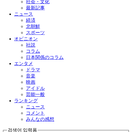
社会・文化
最新記事
ニュース
経済
北朝鮮
スポーツ
オピニオン
社説
コラム
日本関係のコラム
エンタメ
ドラマ
音楽
映画
アイドル
芸能一般
ランキング
ニュース
コメント
みんなの感想
검색어 입력폼