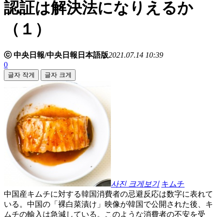
認証は解決法になりえるか
（１）
ⓒ 中央日報/中央日報日本語版
2021.07.14 10:39
0
글자 작게
글자 크게
사진 크게보기
キムチ
中国産キムチに対する韓国消費者の忌避反応は数字に表れて
いる。中国の「裸白菜漬け」映像が韓国で公開された後、キ
ムチの輸入は急減している。このような消費者の不安を受