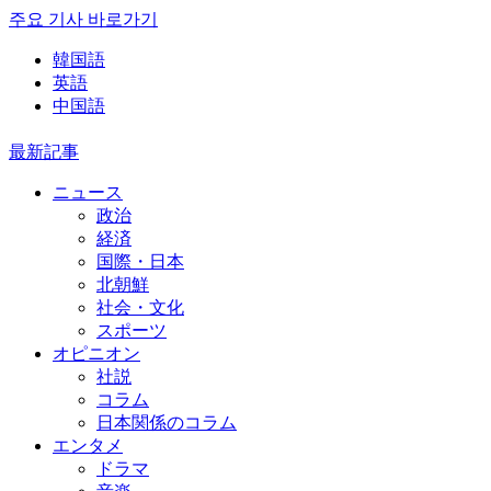
주요 기사 바로가기
韓国語
英語
中国語
最新記事
ニュース
政治
経済
国際・日本
北朝鮮
社会・文化
スポーツ
オピニオン
社説
コラム
日本関係のコラム
エンタメ
ドラマ