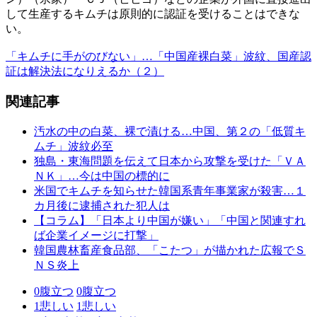
して生産するキムチは原則的に認証を受けることはできな
い。
「キムチに手がのびない」…「中国産裸白菜」波紋、国産認
証は解決法になりえるか（２）
関連記事
汚水の中の白菜、裸で漬ける…中国、第２の「低質キ
ムチ」波紋必至
独島・東海問題を伝えて日本から攻撃を受けた「ＶＡ
ＮＫ」…今は中国の標的に
米国でキムチを知らせた韓国系青年事業家が殺害…１
カ月後に逮捕された犯人は
【コラム】「日本より中国が嫌い」「中国と関連すれ
ば企業イメージに打撃」
韓国農林畜産食品部、「こたつ」が描かれた広報でＳ
ＮＳ炎上
0
腹立つ
0
腹立つ
1
悲しい
1
悲しい