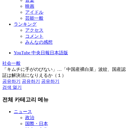
音楽
映画
アイドル
芸能一般
ランキング
アクセス
コメント
みんなの感想
YouTube 中央日報日本語版
社会一般
「キムチに手がのびない」…「中国産裸白菜」波紋、国産認
証は解決法になりえるか（１）
공유하기
공유하기
공유하기
검색 열기
전체 카테고리 메뉴
ニュース
政治
国際・日本