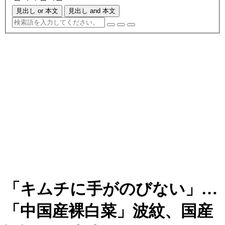
見出し or 本文
見出し and 本文
「キムチに手がのびない」…
「中国産裸白菜」波紋、国産