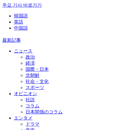
주요 기사 바로가기
韓国語
英語
中国語
最新記事
ニュース
政治
経済
国際・日本
北朝鮮
社会・文化
スポーツ
オピニオン
社説
コラム
日本関係のコラム
エンタメ
ドラマ