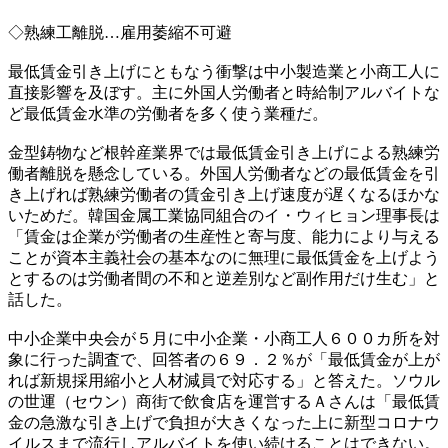
◇熟練工離脱…雇用萎縮不可避
最低賃金引き上げにともなう衝撃は中小製造業と小商工人に
直接影響を及ぼす。主に外国人労働者と時給制アルバイトな
ど最低賃金水準の労働者を多く使う業種だ。
金型鋳物など根幹産業界では最低賃金引き上げによる熟練労
働者離脱を懸念している。外国人労働者などの最低賃金を引
き上げれば熟練労働者の賃金引き上げ速度が遅くなるほかな
いためだ。韓国金属工業協同組合のイ・ウィヒョン理事長は
「賃金は企業が労働者の生産性と寄与度、能力により与える
ことが資本主義社会の基本なのに無理に最低賃金を上げよう
とするのは労働者間の不和と逆差別など副作用だけ生む」と
話した。
中小企業中央会が５月に中小企業・小商工人６００カ所を対
象に行った調査で、回答者の６９．２％が「最低賃金が上が
れば新規採用縮小と人材減員で対応する」と答えた。ソウル
の世運（セウン）商街で飲食店を運営するＡさんは「最低賃
金の急激な引き上げで負担が大きくなった上に新型コロナウ
イルスまで流行しアルバイトを使い続けることはできない。