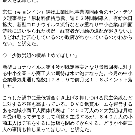
最大を記録した。
京仁（キョンイン）鋳物工業団地事業協同組合のヤン・テソ
ク理事長は「原材料価格急騰、週５２時間制導入、有給休日
拡大、新型コロナウイルス流行などが重なり中小企業は四面
楚歌に追いやられた状況。経営者が月給の遅配が起きないよ
うどれだけ苦心しているのか政府がわかっているのかわから
ない」と訴えた。
◇「少数労組の横暴止めてほしい」
新型コロナウイルス第４波が既定事実となり景気回復に対す
る中小企業・小商工人の期待は水の泡になった。今月の中小
企業景気見通し指数は７８．９で前月比１．６ポイント下落
した。
こうした渦中に最低賃金引き上げを押しつける民主労総など
に対する不満も高まっている。ＤＶＤ鑑賞ルームを運営する
ある地域小商工人団体代表は「２００万人の２大労組は月給
を受け取ってデモをして利益を主張するが、６４０万人の小
商工人はデモをするには店を閉めてからする。どうか小商工
人の事情も推し量ってほしい」と訴えた。