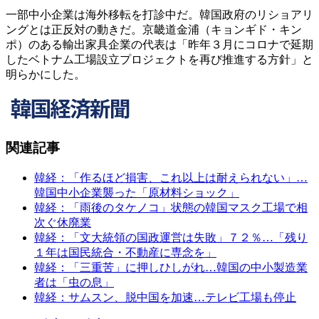
一部中小企業は海外移転を打診中だ。韓国政府のリショアリ
ングとは正反対の動きだ。京畿道金浦（キョンギド・キン
ポ）のある輸出家具企業の代表は「昨年３月にコロナで延期
したベトナム工場設立プロジェクトを再び推進する方針」と
明らかにした。
関連記事
韓経：「作るほど損害、これ以上は耐えられない」…
韓国中小企業襲った「原材料ショック」
韓経：「雨後のタケノコ」状態の韓国マスク工場で相
次ぐ休廃業
韓経：「文大統領の国政運営は失敗」７２％…「残り
１年は国民統合・不動産に専念を」
韓経：「三重苦」に押しひしがれ…韓国の中小製造業
者は「虫の息」
韓経：サムスン、脱中国を加速…テレビ工場も停止