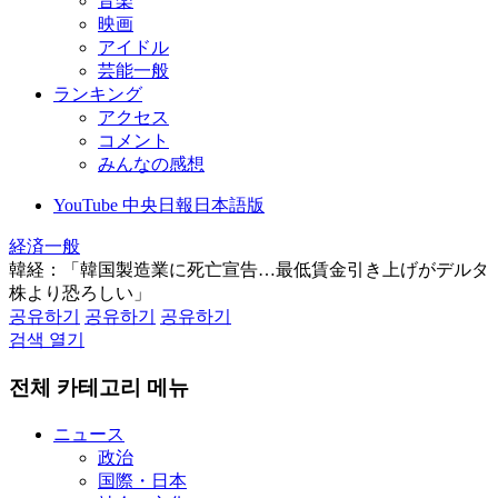
音楽
映画
アイドル
芸能一般
ランキング
アクセス
コメント
みんなの感想
YouTube 中央日報日本語版
経済一般
韓経：「韓国製造業に死亡宣告…最低賃金引き上げがデルタ
株より恐ろしい」
공유하기
공유하기
공유하기
검색 열기
전체 카테고리 메뉴
ニュース
政治
国際・日本