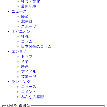
社会・文化
最新記事
ニュース
経済
北朝鮮
スポーツ
オピニオン
社説
コラム
日本関係のコラム
エンタメ
ドラマ
音楽
映画
アイドル
芸能一般
ランキング
ニュース
コメント
みんなの感想
검색어 입력폼