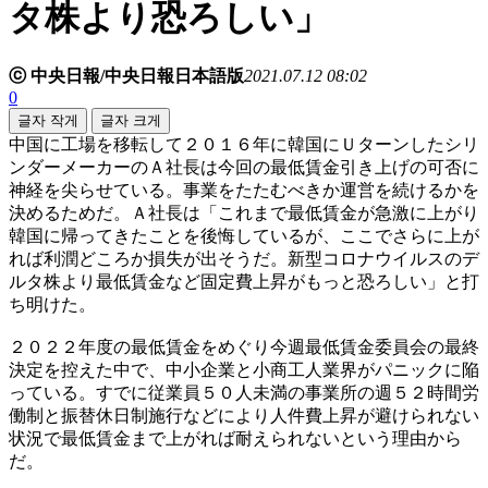
タ株より恐ろしい」
ⓒ 中央日報/中央日報日本語版
2021.07.12 08:02
0
글자 작게
글자 크게
中国に工場を移転して２０１６年に韓国にＵターンしたシリ
ンダーメーカーのＡ社長は今回の最低賃金引き上げの可否に
神経を尖らせている。事業をたたむべきか運営を続けるかを
決めるためだ。Ａ社長は「これまで最低賃金が急激に上がり
韓国に帰ってきたことを後悔しているが、ここでさらに上が
れば利潤どころか損失が出そうだ。新型コロナウイルスのデ
ルタ株より最低賃金など固定費上昇がもっと恐ろしい」と打
ち明けた。
２０２２年度の最低賃金をめぐり今週最低賃金委員会の最終
決定を控えた中で、中小企業と小商工人業界がパニックに陥
っている。すでに従業員５０人未満の事業所の週５２時間労
働制と振替休日制施行などにより人件費上昇が避けられない
状況で最低賃金まで上がれば耐えられないという理由から
だ。