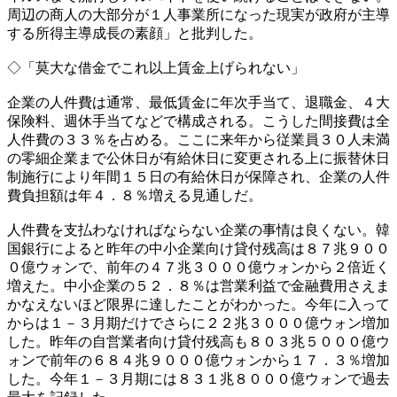
周辺の商人の大部分が１人事業所になった現実が政府が主導
する所得主導成長の素顔」と批判した。
◇「莫大な借金でこれ以上賃金上げられない」
企業の人件費は通常、最低賃金に年次手当て、退職金、４大
保険料、週休手当てなどで構成される。こうした間接費は全
人件費の３３％を占める。ここに来年から従業員３０人未満
の零細企業まで公休日が有給休日に変更される上に振替休日
制施行により年間１５日の有給休日が保障され、企業の人件
費負担額は年４．８％増える見通しだ。
人件費を支払わなければならない企業の事情は良くない。韓
国銀行によると昨年の中小企業向け貸付残高は８７兆９００
０億ウォンで、前年の４７兆３０００億ウォンから２倍近く
増えた。中小企業の５２．８％は営業利益で金融費用さえま
かなえないほど限界に達したことがわかった。今年に入って
からは１－３月期だけでさらに２２兆３０００億ウォン増加
した。昨年の自営業者向け貸付残高も８０３兆５０００億ウ
ォンで前年の６８４兆９０００億ウォンから１７．３％増加
した。今年１－３月期には８３１兆８０００億ウォンで過去