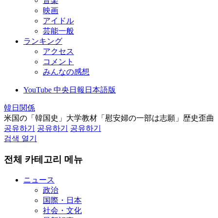
音楽
映画
アイドル
芸能一般
ランキング
アクセス
コメント
みんなの感想
YouTube 中央日報日本語版
韓日関係
米国の「韓国史」大学教材「慰安婦の一部は志願」歴史歪曲
공유하기
공유하기
공유하기
검색 열기
전체 카테고리 메뉴
ニュース
政治
国際・日本
社会・文化