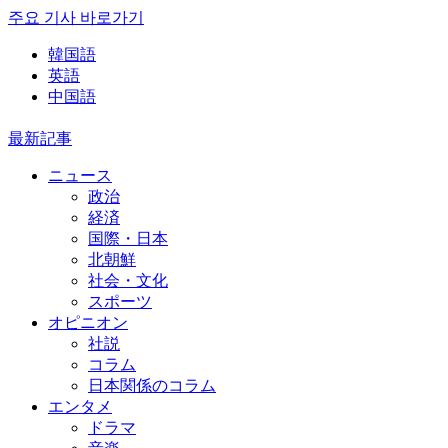
주요 기사 바로가기
韓国語
英語
中国語
最新記事
ニュース
政治
経済
国際・日本
北朝鮮
社会・文化
スポーツ
オピニオン
社説
コラム
日本関係のコラム
エンタメ
ドラマ