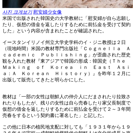
사진 크게보기
慰安婦少女像
米国で出版された韓国史の大学教材に「慰安婦が自ら志願し
たり、仮想の借金を返したりするために前払金を受けて契約
した」という内容が含まれたことが確認された。
イースタンイリノイ州立大学史学科のイ・ジニ教授は２日
（現地時間）米国の教材専門出版社「Ｃｏｇｎｅｌｌａ Ａ
ｃａｄｅｍｉｃ Ｐｕｂｌｉｓｈｉｎｇ」が歪曲された歴史
観を入れた教材『東アジアで韓国の形成：韓国史（Ｔｈｅ
Ｍａｋｉｎｇ ｏｆ Ｋｏｒｅａ ｉｎ Ｅａｓｔ Ａｓｉ
ａ：Ａ Ｋｏｒｅａｎ Ｈｉｓｔｏｒｙ）』を昨年１２月に
出版して販売してきたと明らかにした。
教材は「一部の女性は朝鮮人の仲介人にだまされたり拉致さ
れたりもしたが、残りの女性は自ら売春したり家父長制度で
仮想の借金を返したりするために前払金を受けて２～３年間
売春をするという契約書に署名した」と記した。
この他に日本の植民地支配に対しても「１９３１年から１９