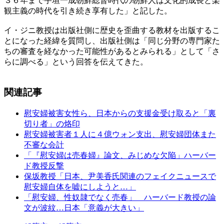
３６年まで宇垣一成朝鮮総督時代の朝鮮人は文化的成長と楽
観主義の時代を引き続き享有した」と記した。
イ・ジニ教授は出版社側に歴史を歪曲する教材を出版するこ
とになった経緯を質問し、出版社側は「同じ分野の専門家た
ちの審査を経なかった可能性があるとみられる」として「さ
らに調べる」という回答を伝えてきた。
関連記事
慰安婦被害女性ら、日本からの支援金受け取ると「裏
切り者」の烙印
慰安婦被害者１人に４億ウォン支出、慰安婦団体また
不審な会計
「『慰安婦は売春婦』論文、みじめな欠陥」ハーバー
ド教授反撃
保坂教授「日本、尹美香氏関連のフェイクニュースで
慰安婦自体を嘘にしようと…」
「慰安婦、性奴隷でなく売春」 ハーバード教授の論
文が波紋…日本「意義が大きい」