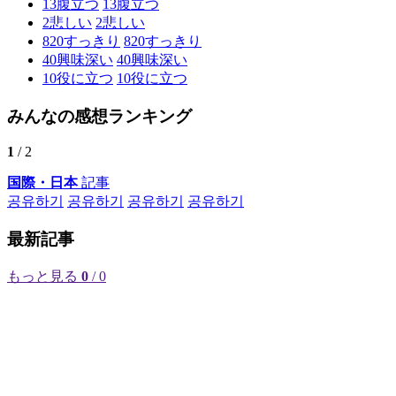
13
腹立つ
13
腹立つ
2
悲しい
2
悲しい
820
すっきり
820
すっきり
40
興味深い
40
興味深い
10
役に立つ
10
役に立つ
みんなの感想ランキング
1
/ 2
国際・日本
記事
공유하기
공유하기
공유하기
공유하기
最新記事
もっと見る
0
/ 0