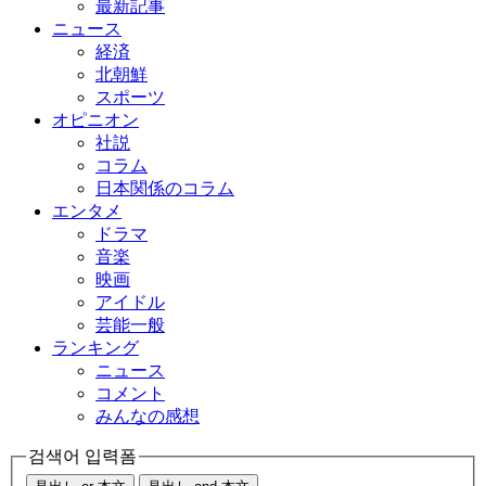
最新記事
ニュース
経済
北朝鮮
スポーツ
オピニオン
社説
コラム
日本関係のコラム
エンタメ
ドラマ
音楽
映画
アイドル
芸能一般
ランキング
ニュース
コメント
みんなの感想
검색어 입력폼