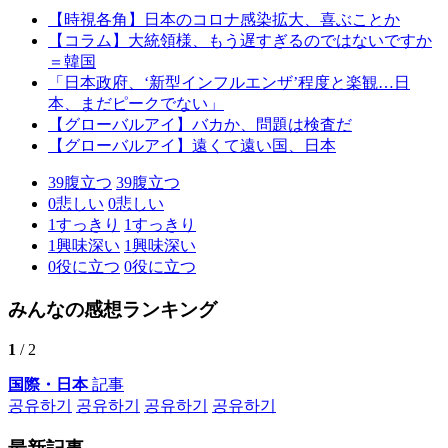
【時視各角】日本のコロナ感染拡大、喜ぶことか
【コラム】大統領様、もう遅すぎるのではないですか
＝韓国
「日本政府、‘新型インフルエンザ’程度と楽観…日
本、まだピークでない」
【グローバルアイ】バカか、問題は検査だ
【グローバルアイ】遠くて遠い国、日本
39
腹立つ
39
腹立つ
0
悲しい
0
悲しい
1
すっきり
1
すっきり
1
興味深い
1
興味深い
0
役に立つ
0
役に立つ
みんなの感想ランキング
1
/ 2
国際・日本
記事
공유하기
공유하기
공유하기
공유하기