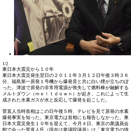
1/2
東日本大震災から１０年
東日本大震災発生翌日の２０１１年３月１２日午後３時３６
分、福島第一原発１号機から爆発音と共に白い煙が立ちのぼ
った。津波で原発の非常用電源が喪失して燃料棒が融解する
メルトダウン（ｍｅｌｔｄｏｗｎ）が起き、これによって生
成された水素ガスが水と反応して爆発を起こした。
菅直人当時首相はこの日午後５時、テレビを見て原発の水素
爆発事実を知った。東京電力は首相にも報告しなかった。東
日本大震災発生１０年を迎えて、今月４日、東京の衆議員会
館で会った菅直人氏（現在は衆議院議員）は「東京電力の情