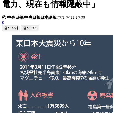
電力、現在も情報隠蔽中」
ⓒ 中央日報/中央日報日本語版
2021.03.11 10:20
0
글자 작게
글자 크게