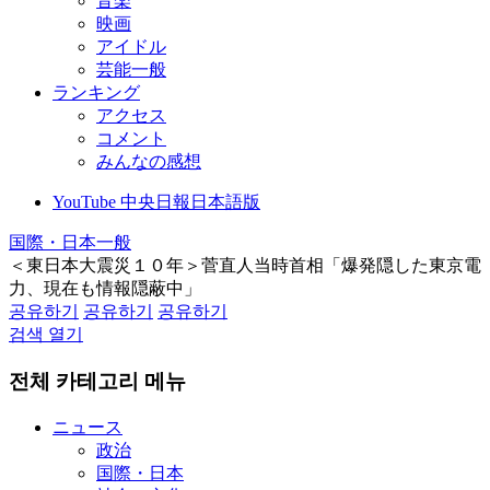
音楽
映画
アイドル
芸能一般
ランキング
アクセス
コメント
みんなの感想
YouTube 中央日報日本語版
国際・日本一般
＜東日本大震災１０年＞菅直人当時首相「爆発隠した東京電
力、現在も情報隠蔽中」
공유하기
공유하기
공유하기
검색 열기
전체 카테고리 메뉴
ニュース
政治
国際・日本