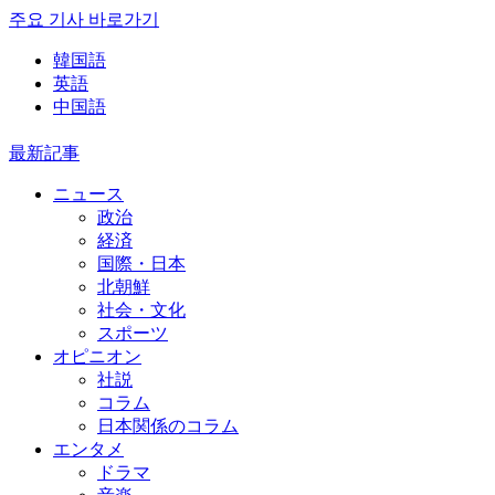
주요 기사 바로가기
韓国語
英語
中国語
最新記事
ニュース
政治
経済
国際・日本
北朝鮮
社会・文化
スポーツ
オピニオン
社説
コラム
日本関係のコラム
エンタメ
ドラマ