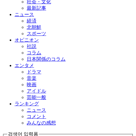
社会・文化
最新記事
ニュース
経済
北朝鮮
スポーツ
オピニオン
社説
コラム
日本関係のコラム
エンタメ
ドラマ
音楽
映画
アイドル
芸能一般
ランキング
ニュース
コメント
みんなの感想
검색어 입력폼