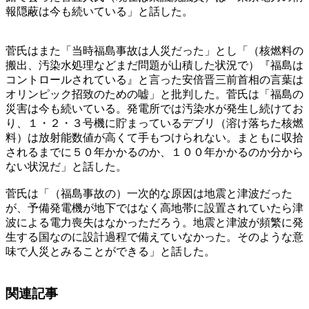
報隠蔽は今も続いている」と話した。
菅氏はまた「当時福島事故は人災だった」とし「（核燃料の
搬出、汚染水処理などまだ問題が山積した状況で）『福島は
コントロールされている』と言った安倍晋三前首相の言葉は
オリンピック招致のための嘘」と批判した。菅氏は「福島の
災害は今も続いている。発電所では汚染水が発生し続けてお
り、１・２・３号機に貯まっているデブリ（溶け落ちた核燃
料）は放射能数値が高くて手もつけられない。まともに収拾
されるまでに５０年かかるのか、１００年かかるのか分から
ない状況だ」と話した。
菅氏は「（福島事故の）一次的な原因は地震と津波だった
が、予備発電機が地下ではなく高地帯に設置されていたら津
波による電力喪失はなかっただろう。地震と津波が頻繁に発
生する国なのに設計過程で備えていなかった。そのような意
味で人災とみることができる」と話した。
関連記事