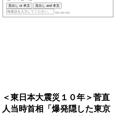
見出し or 本文
見出し and 本文
＜東日本大震災１０年＞菅直
人当時首相「爆発隠した東京