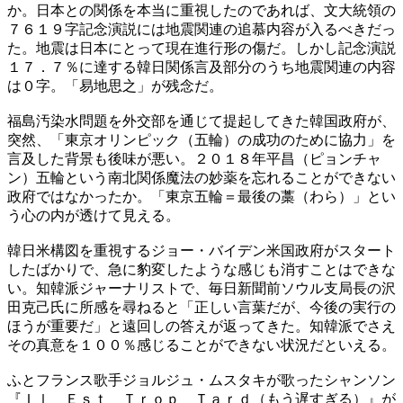
か。日本との関係を本当に重視したのであれば、文大統領の
７６１９字記念演説には地震関連の追慕内容が入るべきだっ
た。地震は日本にとって現在進行形の傷だ。しかし記念演説
１７．７％に達する韓日関係言及部分のうち地震関連の内容
は０字。「易地思之」が残念だ。
福島汚染水問題を外交部を通じて提起してきた韓国政府が、
突然、「東京オリンピック（五輪）の成功のために協力」を
言及した背景も後味が悪い。２０１８年平昌（ピョンチャ
ン）五輪という南北関係魔法の妙薬を忘れることができない
政府ではなかったか。「東京五輪＝最後の藁（わら）」とい
う心の内が透けて見える。
韓日米構図を重視するジョー・バイデン米国政府がスタート
したばかりで、急に豹変したような感じも消すことはできな
い。知韓派ジャーナリストで、毎日新聞前ソウル支局長の沢
田克己氏に所感を尋ねると「正しい言葉だが、今後の実行の
ほうが重要だ」と遠回しの答えが返ってきた。知韓派でさえ
その真意を１００％感じることができない状況だといえる。
ふとフランス歌手ジョルジュ・ムスタキが歌ったシャンソン
『Ｉｌ Ｅｓｔ Ｔｒｏｐ Ｔａｒｄ（もう遅すぎる）』が