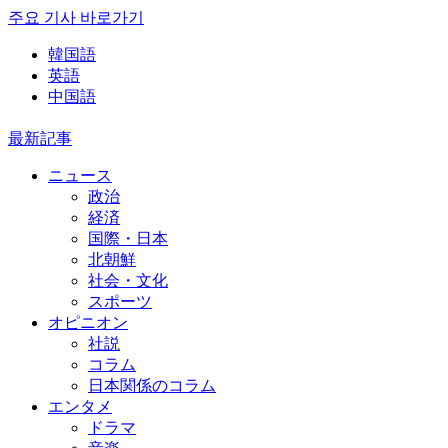
주요 기사 바로가기
韓国語
英語
中国語
最新記事
ニュース
政治
経済
国際・日本
北朝鮮
社会・文化
スポーツ
オピニオン
社説
コラム
日本関係のコラム
エンタメ
ドラマ