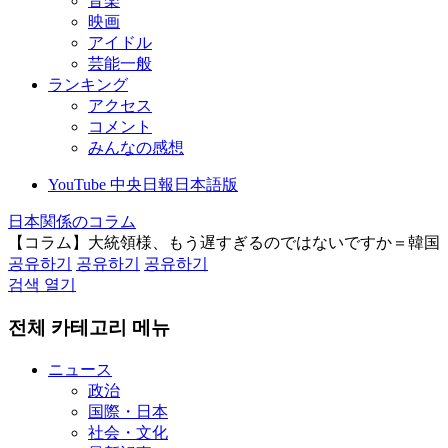
音楽
映画
アイドル
芸能一般
ランキング
アクセス
コメント
みんなの感想
YouTube 中央日報日本語版
日本関係のコラム
【コラム】大統領様、もう遅すぎるのではないですか＝韓国
공유하기
공유하기
공유하기
검색 열기
전체 카테고리 메뉴
ニュース
政治
国際・日本
社会・文化