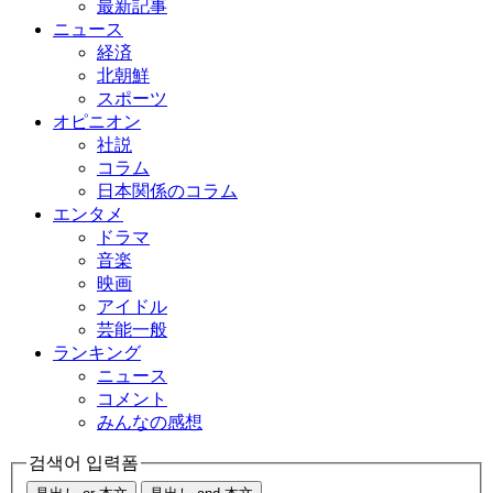
最新記事
ニュース
経済
北朝鮮
スポーツ
オピニオン
社説
コラム
日本関係のコラム
エンタメ
ドラマ
音楽
映画
アイドル
芸能一般
ランキング
ニュース
コメント
みんなの感想
검색어 입력폼