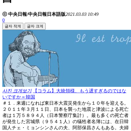
ⓒ 中央日報/中央日報日本語版
2021.03.03 10:49
0
글자 작게
글자 크게
사진 크게보기
【コラム】大統領様、もう遅すぎるのではな
いですか＝韓国
＃１．来週になれば東日本大震災発生から１０年を迎える。
２０１１年３月１１日、日本を襲った地震と津波による死亡
者は１万５８９４人（日本警察庁集計）。最も多くの死亡者
が発生した宮城県（９５４１人）の犠牲者名簿には、在日韓
国人チェ・ミョンシンさんの夫、阿部保昌さんもある。夫婦