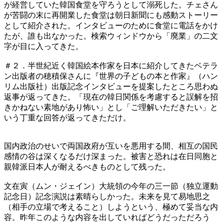
が経営していた韓国食堂を守ろうとして溺死した。チェさん
が苦闘の末に再開業した食堂は朝日新聞にも感動ストーリー
として紹介された。インタビューのために食堂に電話をかけ
たが、誰も出なかった。検索ウィンドウから「廃業」の二文
字が目に入ってきた。
＃２．半世紀近く韓国絵本作家を日本に紹介してきたベテラ
ン出版者の穂積保さんに『世界の子どもの本と作家』（ハン
リム出版社）出版記念インタビューを提案したところ思わぬ
返事が返ってきた。「現在の韓日関係を考慮すると誤解を招
きかねない素地があり怖い」とし「ご理解いただきたい」と
いう丁重な回答が返ってきただけ。
国内政治のせいで両国政府が互いを悪用する間、相互の国民
感情の谷は深くなるだけ深まった。被害と恐れは在日同胞と
親韓派日本人が耐えるべきものとして残った。
文在寅（ムン・ジェイン）大統領の今年の三一節（独立運動
記念日）記念演説は素晴らしかった。未来を見て易地思之
（相手の立場で考えること）しようという、極めて妥当な内
容。昨年このような内容を出していればどうだっただろう