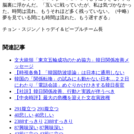
脳裏に浮かんだ。「互いに戦っていたが、私は気づかなかっ
た。時間は流れ、もうそれほど多く残っていない。（中略）
夢を見ている間にも時間は流れた。もう遅すぎる」
チョン・スジン／トゥデイ＆ピープルチーム長
関連記事
文大統領「東京五輪成功のため協力」韓日関係改善メ
ッセージ
【時視各角】「韓国防波堤論」は日本に通用しない
韓国の「関係転換」の試みにも動かない日本…２２日
にわたり「電話会談」めぐりかけひきする韓日長官
【社説】韓日関係改善、行動と実践が伴うべき
【中央時評】最大の危機を迎えた文在寅政権
291
腹立つ
291
腹立つ
40
悲しい
40
悲しい
2388
すっきり
2388
すっきり
87
興味深い
87
興味深い
43
役に立つ
43
役に立つ