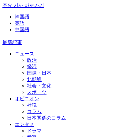
주요 기사 바로가기
韓国語
英語
中国語
最新記事
ニュース
政治
経済
国際・日本
北朝鮮
社会・文化
スポーツ
オピニオン
社説
コラム
日本関係のコラム
エンタメ
ドラマ