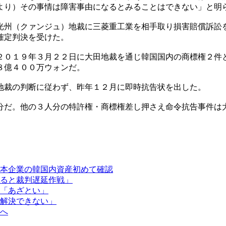
より）その事情は障害事由になるとみることはできない」と明
光州（クァンジュ）地裁に三菱重工業を相手取り損害賠償訴訟
確定判決を受けた。
２０１９年３月２２日に大田地裁を通じ韓国国内の商標権２件
８億４００万ウォンだ。
地裁の判断に従わず、昨年１２月に即時抗告状を出した。
分だ。他の３人分の特許権・商標権差し押さえ命令抗告事件は
本企業の韓国内資産初めて確認
ると裁判遅延作戦」
「あざとい」
解決できない」
へ