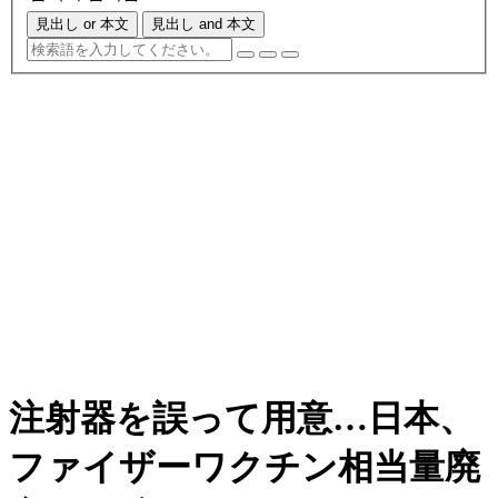
見出し or 本文
見出し and 本文
注射器を誤って用意…日本、
ファイザーワクチン相当量廃