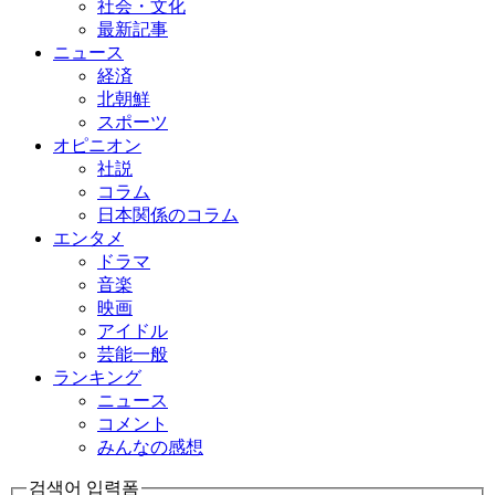
社会・文化
最新記事
ニュース
経済
北朝鮮
スポーツ
オピニオン
社説
コラム
日本関係のコラム
エンタメ
ドラマ
音楽
映画
アイドル
芸能一般
ランキング
ニュース
コメント
みんなの感想
검색어 입력폼