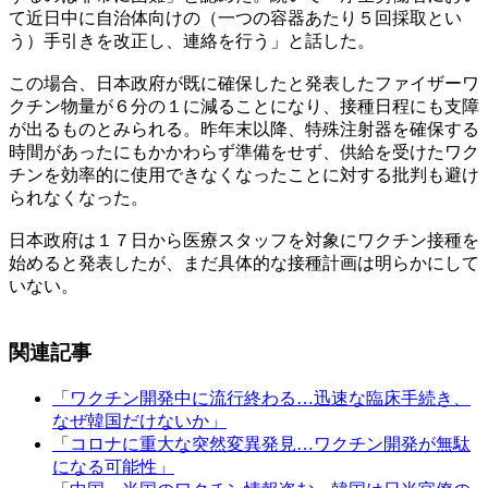
て近日中に自治体向けの（一つの容器あたり５回採取とい
う）手引きを改正し、連絡を行う」と話した。
この場合、日本政府が既に確保したと発表したファイザーワ
クチン物量が６分の１に減ることになり、接種日程にも支障
が出るものとみられる。昨年末以降、特殊注射器を確保する
時間があったにもかかわらず準備をせず、供給を受けたワク
チンを効率的に使用できなくなったことに対する批判も避け
られなくなった。
日本政府は１７日から医療スタッフを対象にワクチン接種を
始めると発表したが、まだ具体的な接種計画は明らかにして
いない。
関連記事
「ワクチン開発中に流行終わる…迅速な臨床手続き、
なぜ韓国だけないか」
「コロナに重大な突然変異発見…ワクチン開発が無駄
になる可能性」