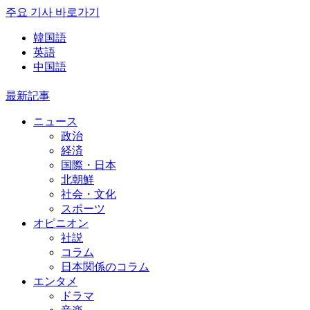
주요 기사 바로가기
韓国語
英語
中国語
最新記事
ニュース
政治
経済
国際・日本
北朝鮮
社会・文化
スポーツ
オピニオン
社説
コラム
日本関係のコラム
エンタメ
ドラマ