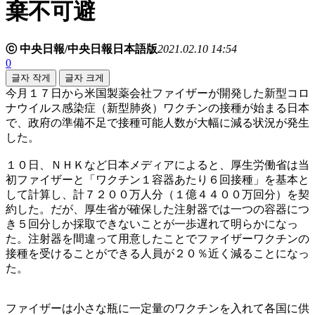
棄不可避
ⓒ 中央日報/中央日報日本語版
2021.02.10 14:54
0
글자 작게
글자 크게
今月１７日から米国製薬会社ファイザーが開発した新型コロ
ナウイルス感染症（新型肺炎）ワクチンの接種が始まる日本
で、政府の準備不足で接種可能人数が大幅に減る状況が発生
した。
１０日、ＮＨＫなど日本メディアによると、厚生労働省は当
初ファイザーと「ワクチン１容器あたり６回接種」を基本と
して計算し、計７２００万人分（１億４４００万回分）を契
約した。だが、厚生省が確保した注射器では一つの容器につ
き５回分しか採取できないことが一歩遅れて明らかになっ
た。注射器を間違って用意したことでファイザーワクチンの
接種を受けることができる人員が２０％近く減ることになっ
た。
ファイザーは小さな瓶に一定量のワクチンを入れて各国に供