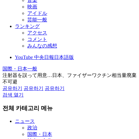
音楽
映画
アイドル
芸能一般
ランキング
アクセス
コメント
みんなの感想
YouTube 中央日報日本語版
国際・日本一般
注射器を誤って用意…日本、ファイザーワクチン相当量廃棄
不可避
공유하기
공유하기
공유하기
검색 열기
전체 카테고리 메뉴
ニュース
政治
国際・日本