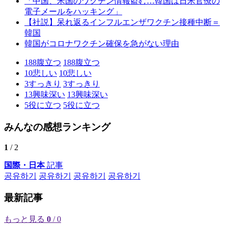
「中国、米国のワクチン情報盗む…韓国は日米官僚の
電子メールをハッキング」
【社説】呆れ返るインフルエンザワクチン接種中断＝
韓国
韓国がコロナワクチン確保を急がない理由
188
腹立つ
188
腹立つ
10
悲しい
10
悲しい
3
すっきり
3
すっきり
13
興味深い
13
興味深い
5
役に立つ
5
役に立つ
みんなの感想ランキング
1
/ 2
国際・日本
記事
공유하기
공유하기
공유하기
공유하기
最新記事
もっと見る
0
/ 0