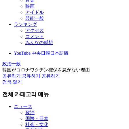
音楽
映画
アイドル
芸能一般
ランキング
アクセス
コメント
みんなの感想
YouTube 中央日報日本語版
政治一般
韓国がコロナワクチン確保を急がない理由
공유하기
공유하기
공유하기
검색 열기
전체 카테고리 메뉴
ニュース
政治
国際・日本
社会・文化