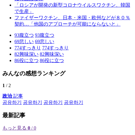
「ロシアが開発の新型コロナウイルスワクチン、韓国
で生産」
ファイザーワクチン、日本・米国・欧州などが８０％
契約…「他国のアプローチが可能にならないと」
93
腹立つ
93
腹立つ
69
悲しい
69
悲しい
774
すっきり
774
すっきり
82
興味深い
82
興味深い
86
役に立つ
86
役に立つ
みんなの感想ランキング
1
/ 2
政治
記事
공유하기
공유하기
공유하기
공유하기
最新記事
もっと見る
0
/ 0