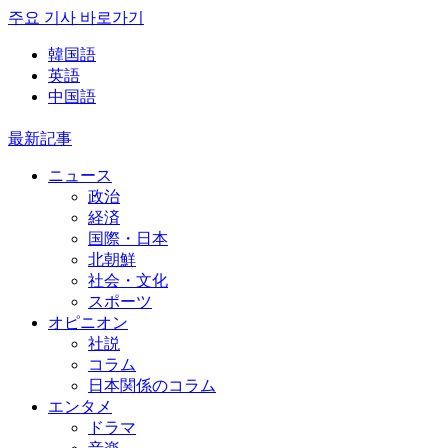
주요 기사 바로가기
韓国語
英語
中国語
最新記事
ニュース
政治
経済
国際・日本
北朝鮮
社会・文化
スポーツ
オピニオン
社説
コラム
日本関係のコラム
エンタメ
ドラマ