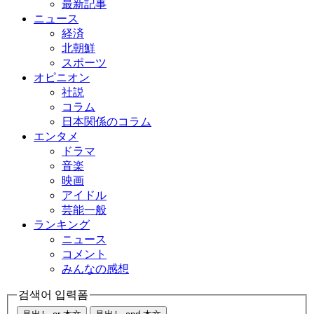
最新記事
ニュース
経済
北朝鮮
スポーツ
オピニオン
社説
コラム
日本関係のコラム
エンタメ
ドラマ
音楽
映画
アイドル
芸能一般
ランキング
ニュース
コメント
みんなの感想
검색어 입력폼