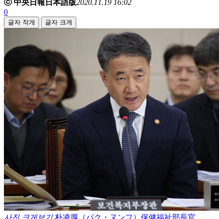
ⓒ 中央日報日本語版
2020.11.19 16:02
0
글자 작게
글자 크게
사진 크게보기
朴凌厚（パク・ヌンフ）保健福祉部長官