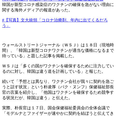
韓国が新型コロナ感染症のワクチンの確保を急がない理由に
関する海外メディアの報道があった。
#【写真】文大統領「コロナ治療剤、年内に出てくるだろ
う」
ウォールストリートジャーナル（ＷＳＪ）は１８日（現地時
間）、「韓国は新型コロナワクチンが適当な価格になるまで
待っている」と題した記事を掲載した。
ＷＳＪは「多くの国がワクチンを確保するために注力してい
るのに対し、韓国は違う道を計画している」と報じた。
続いて「予想とは異なり、ワクチン会社が我々に契約を急ご
うと話す状況」という朴凌厚（パク・ヌンフ）保健福祉部長
官の言葉を紹介し、「他国はワクチンを確保するため競争す
る状況だが、韓国は違う」と伝えた。
実際、朴長官は１７日、国会保健福祉委員会の全体会議で
「モデルナとファイザーが速やかに契約を結ぼうと伝えてき