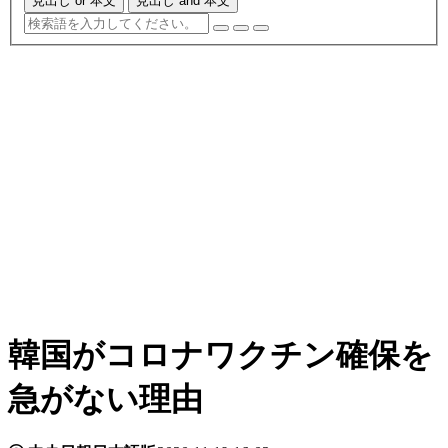
見出し or 本文
見出し and 本文
韓国がコロナワクチン確保を
急がない理由