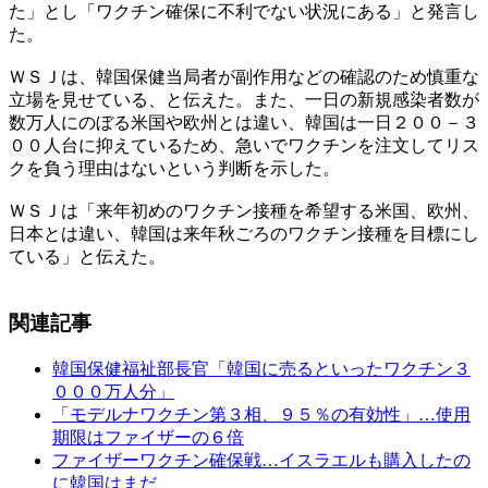
た」とし「ワクチン確保に不利でない状況にある」と発言し
た。
ＷＳＪは、韓国保健当局者が副作用などの確認のため慎重な
立場を見せている、と伝えた。また、一日の新規感染者数が
数万人にのぼる米国や欧州とは違い、韓国は一日２００－３
００人台に抑えているため、急いでワクチンを注文してリス
クを負う理由はないという判断を示した。
ＷＳＪは「来年初めのワクチン接種を希望する米国、欧州、
日本とは違い、韓国は来年秋ごろのワクチン接種を目標にし
ている」と伝えた。
関連記事
韓国保健福祉部長官「韓国に売るといったワクチン３
０００万人分」
「モデルナワクチン第３相、９５％の有効性」…使用
期限はファイザーの６倍
ファイザーワクチン確保戦…イスラエルも購入したの
に韓国はまだ