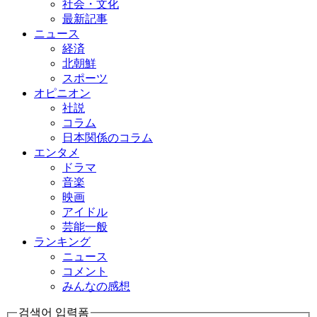
社会・文化
最新記事
ニュース
経済
北朝鮮
スポーツ
オピニオン
社説
コラム
日本関係のコラム
エンタメ
ドラマ
音楽
映画
アイドル
芸能一般
ランキング
ニュース
コメント
みんなの感想
검색어 입력폼