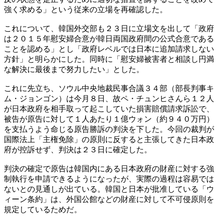
強く求める」という従来の立場を再確認した。
これについて、韓国外交部も２３日に立場文を出して「政府
は２０１５年慰安婦合意が韓日両国政府間の公式合意である
ことを認める」とし「政府レベルでは日本に追加請求しない
方針」と明らかにした。同時に「慰安婦被害者と相談し円満
な解決に最後まで努力したい」とした。
これに先立ち、ソウル中央地裁民事合議３４部（部長判事キ
ム・ジョンゴン）は今月８日、故ペ・チュンヒさんら１２人
が日本政府を相手取って起こしていた損害賠償請求訴訟で、
被告が原告に対して１人あたり１億ウォン（約９４０万円）
を支払うよう命じる原告勝訴の判決を下した。今回の裁判が
国際法上「主権免除」の原則に反すると主張してきた日本政
府が控訴せず、判決は２３日に確定した。
判決の確定で原告は韓国内にある日本政府の財産に対する強
制執行を申請できるようになったが、実際の過程は容易では
ないとの見通しが出ている。韓国と日本が批准している「ウ
ィーン条約」は、外国公館などの財産に対して不可侵原則を
規定しているためだ。