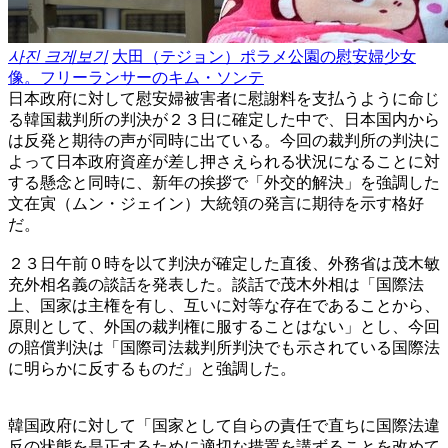
사진 크게보기
大田（テジョン）ポラメ公園の慰安婦少女
像。フリーランサーのキム・ソンテ
日本政府に対して慰安婦被害者に慰謝料を支払うように命じ
る韓国裁判所の判決が２３日に確定した中で、日本国内から
は反発と期待の声が同時に出ている。今回の裁判所の判決に
よって日本政府資産が差し押さえられる状況になることに対
する懸念と同時に、新年の挨拶で「外交的解決」を強調した
文在寅（ムン・ジェイン）大統領の発言に期待を示す格好
だ。
２３日午前０時を以て判決が確定した直後、外務省は茂木敏
充外相名義の談話を発表した。談話で茂木外相は「国際法
上、国家は主権を有し、互いに対等な存在であることから、
原則として、外国の裁判権に服することはない」とし、今回
の賠償判決は「国際司法裁判所判決でも示されている国際法
に明らかに反するものだ」と強調した。
韓国政府に対して「国家として自らの責任で直ちに国際法違
反の状態を是正するために適切な措置を講ずることを改めて