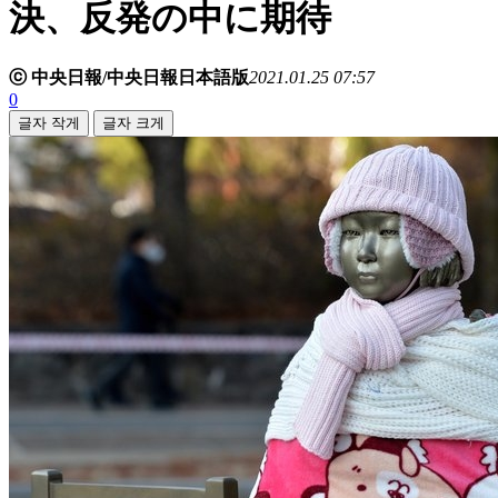
決、反発の中に期待
ⓒ 中央日報/中央日報日本語版
2021.01.25 07:57
0
글자 작게
글자 크게