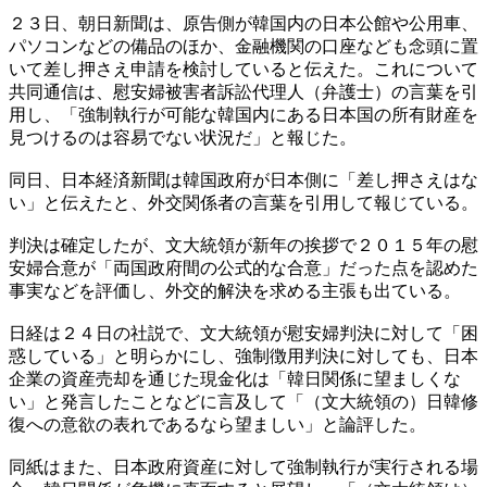
２３日、朝日新聞は、原告側が韓国内の日本公館や公用車、
パソコンなどの備品のほか、金融機関の口座なども念頭に置
いて差し押さえ申請を検討していると伝えた。これについて
共同通信は、慰安婦被害者訴訟代理人（弁護士）の言葉を引
用し、「強制執行が可能な韓国内にある日本国の所有財産を
見つけるのは容易でない状況だ」と報じた。
同日、日本経済新聞は韓国政府が日本側に「差し押さえはな
い」と伝えたと、外交関係者の言葉を引用して報じている。
判決は確定したが、文大統領が新年の挨拶で２０１５年の慰
安婦合意が「両国政府間の公式的な合意」だった点を認めた
事実などを評価し、外交的解決を求める主張も出ている。
日経は２４日の社説で、文大統領が慰安婦判決に対して「困
惑している」と明らかにし、強制徴用判決に対しても、日本
企業の資産売却を通じた現金化は「韓日関係に望ましくな
い」と発言したことなどに言及して「（文大統領の）日韓修
復への意欲の表れであるなら望ましい」と論評した。
同紙はまた、日本政府資産に対して強制執行が実行される場