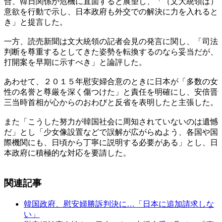
合、韓日関係が危機に直面すると展望し、「（文大統領は）
意欲を行動で示し、日本政府も外交での解決に力を入れると
き」と提言した。
一方、読売新聞は文大統領の記者会見の発言に関し、「司法
判断を尊重するとしてきた姿勢を転換するのなら妥当だが、
打開案を早期に示すべき」と論評した。
あわせて、２０１５年慰安婦合意のときに日本が「多数の女
性の名誉と尊厳を深く傷つけた」と責任を明確にし、安倍晋
三当時首相が心からのおわびと反省を表明したと主張した。
また「こうした努力が韓国社会に周知されていないのは遺憾
だ」とし「少女像設置などで誤解が広がらぬよう、各国や国
際機関にも、日頃から丁寧に説明する必要がある」とし、日
本政府に積極的な対応を要請した。
関連記事
韓国政府、慰安婦勝訴判決に…「日本に追加請求しな
い」