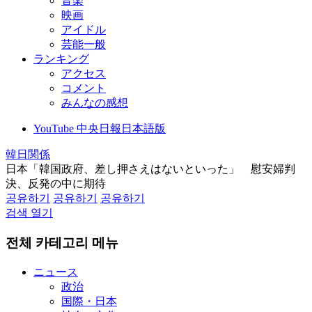
音楽
映画
アイドル
芸能一般
ランキング
アクセス
コメント
みんなの感想
YouTube 中央日報日本語版
韓日関係
日本「韓国政府、差し押さえはないといった」 慰安婦判
決、反発の中に期待
공유하기
공유하기
공유하기
검색 열기
전체 카테고리 메뉴
ニュース
政治
国際・日本