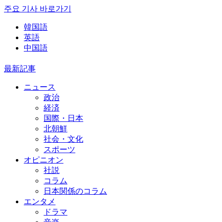
주요 기사 바로가기
韓国語
英語
中国語
最新記事
ニュース
政治
経済
国際・日本
北朝鮮
社会・文化
スポーツ
オピニオン
社説
コラム
日本関係のコラム
エンタメ
ドラマ