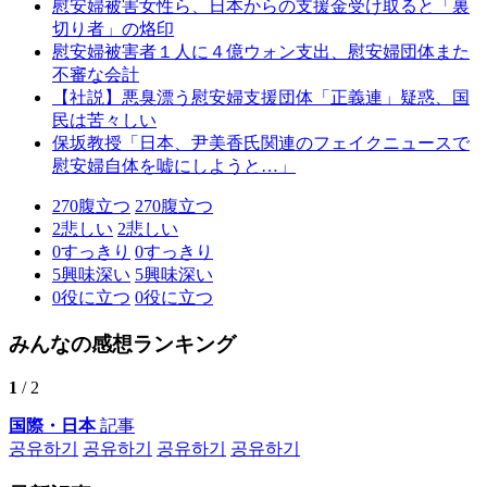
慰安婦被害女性ら、日本からの支援金受け取ると「裏
切り者」の烙印
慰安婦被害者１人に４億ウォン支出、慰安婦団体また
不審な会計
【社説】悪臭漂う慰安婦支援団体「正義連」疑惑、国
民は苦々しい
保坂教授「日本、尹美香氏関連のフェイクニュースで
慰安婦自体を嘘にしようと…」
270
腹立つ
270
腹立つ
2
悲しい
2
悲しい
0
すっきり
0
すっきり
5
興味深い
5
興味深い
0
役に立つ
0
役に立つ
みんなの感想ランキング
1
/ 2
国際・日本
記事
공유하기
공유하기
공유하기
공유하기