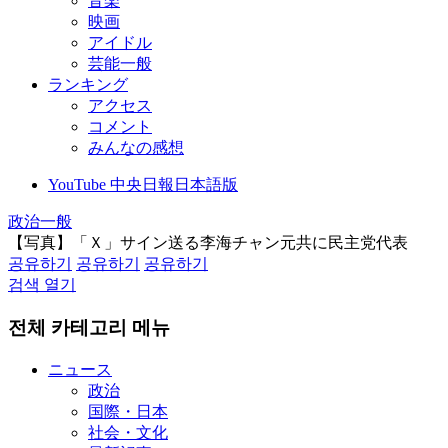
音楽
映画
アイドル
芸能一般
ランキング
アクセス
コメント
みんなの感想
YouTube 中央日報日本語版
政治一般
【写真】「Ｘ」サイン送る李海チャン元共に民主党代表
공유하기
공유하기
공유하기
검색 열기
전체 카테고리 메뉴
ニュース
政治
国際・日本
社会・文化