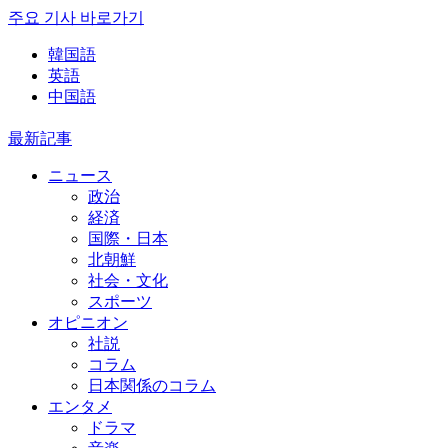
주요 기사 바로가기
韓国語
英語
中国語
最新記事
ニュース
政治
経済
国際・日本
北朝鮮
社会・文化
スポーツ
オピニオン
社説
コラム
日本関係のコラム
エンタメ
ドラマ