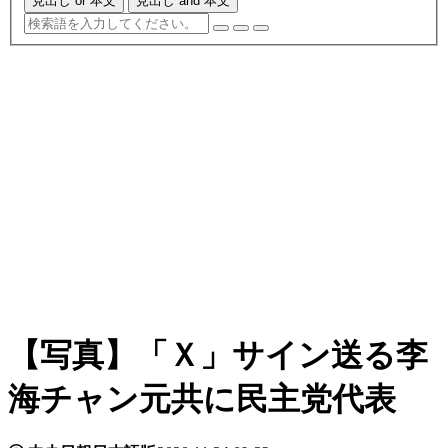
見出し or 本文
見出し and 本文
【写真】「Ｘ」サイン送る李
海チャン元共に民主党代表