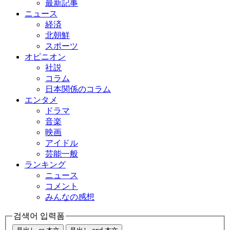
最新記事
ニュース
経済
北朝鮮
スポーツ
オピニオン
社説
コラム
日本関係のコラム
エンタメ
ドラマ
音楽
映画
アイドル
芸能一般
ランキング
ニュース
コメント
みんなの感想
검색어 입력폼