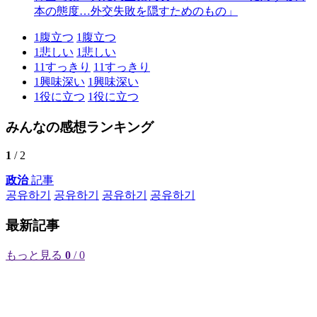
本の態度…外交失敗を隠すためのもの」
1
腹立つ
1
腹立つ
1
悲しい
1
悲しい
11
すっきり
11
すっきり
1
興味深い
1
興味深い
1
役に立つ
1
役に立つ
みんなの感想ランキング
1
/ 2
政治
記事
공유하기
공유하기
공유하기
공유하기
最新記事
もっと見る
0
/ 0