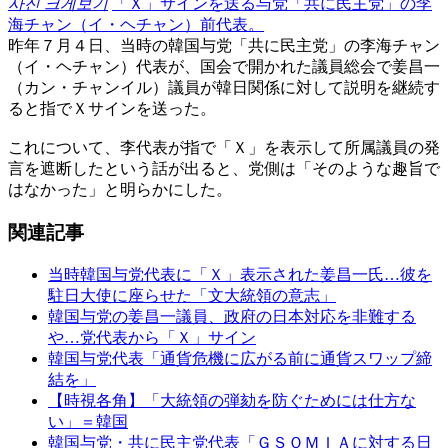
사진 크게보기
「Ｘ」サインを送る与党「共に民主党」の李
海チャン（イ・ヘチャン）前代表。
昨年７月４日、当時の韓国与党「共に民主党」の李海チャン
（イ・ヘチャン）代表が、国会で開かれた議員総会で姜昌一
（カン・チャンイル）議員が韓日関係に対して説明を継続す
ると指でＸサインを送った。
これについて、李代表が指で「Ｘ」を表示して所属議員の発
言を遮断したという話が出ると、党側は「そのような趣旨で
はなかった」と明らかにした。
関連記事
当時韓国与党代表に「Ｘ」表示された姜昌一氏…彼を
駐日大使に座らせた「文大統領の意志」
韓国与党の姜昌一議員、政府の日本対応を非難する
や…党代表から「Ｘ」サイン
韓国与党代表「通貨危機に広がる前に通貨スワップ締
結を」
【時視各角】「大統領の弾劾を防ぐためには仕方な
い」＝韓国
韓国与党・共に民主党代表「ＧＳＯＭＩＡに対する日