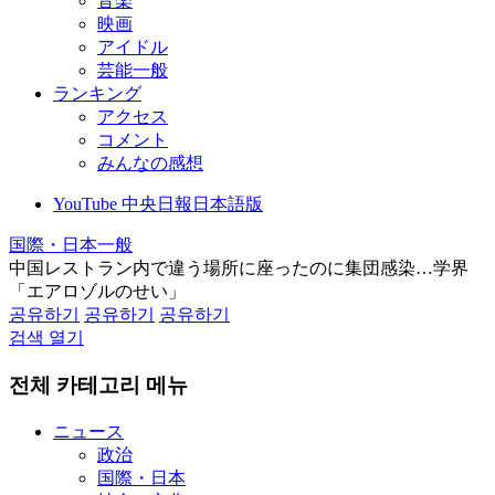
音楽
映画
アイドル
芸能一般
ランキング
アクセス
コメント
みんなの感想
YouTube 中央日報日本語版
国際・日本一般
中国レストラン内で違う場所に座ったのに集団感染…学界
「エアロゾルのせい」
공유하기
공유하기
공유하기
검색 열기
전체 카테고리 메뉴
ニュース
政治
国際・日本