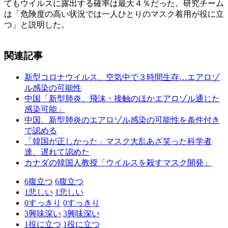
てもウイルスに露出する確率は最大４％だった。研究チーム
は「危険度の高い状況では一人ひとりのマスク着用が役に立
つ」と説明した。
関連記事
新型コロナウイルス、空気中で３時間生存…エアロゾ
ル感染の可能性
中国「新型肺炎、飛沫・接触のほかエアロゾル通じた
感染可能」
中国、新型肺炎のエアロゾル感染の可能性を条件付き
で認める
「韓国が正しかった」マスク大乱あざ笑った科学者
達、遅れて認めた
カナダの韓国人教授「ウイルスを殺すマスク開発」
6
腹立つ
6
腹立つ
1
悲しい
1
悲しい
0
すっきり
0
すっきり
3
興味深い
3
興味深い
1
役に立つ
1
役に立つ