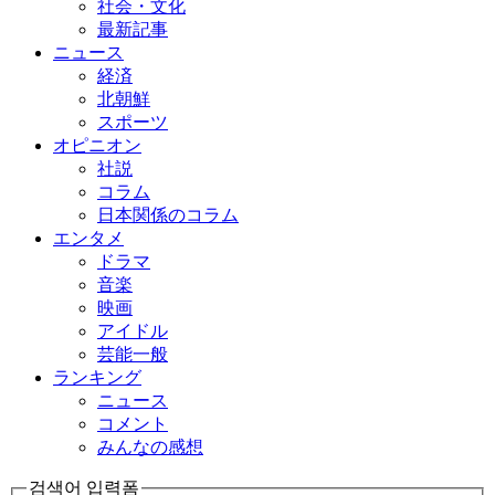
社会・文化
最新記事
ニュース
経済
北朝鮮
スポーツ
オピニオン
社説
コラム
日本関係のコラム
エンタメ
ドラマ
音楽
映画
アイドル
芸能一般
ランキング
ニュース
コメント
みんなの感想
검색어 입력폼