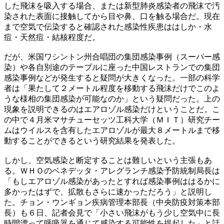
した飛沫を吸入する場合、または新型肺炎感染者の飛沫で汚
染された表面に接触してから目や鼻、口を触る場合だ。現在
まで空気で伝染すると確認された感染性疾患ははしか・水
痘・天然痘・結核程度だ。
だが、米国ワシントン州合唱団の集団感染事例（スーパー感
染）や各自別途のテーブルに座った中国レストランでの集団
感染事例などが発生すると疑問が大きくなった。一部の科学
者は「果たして２メートル程度を移動する飛沫だけでこのよ
うな様相の集団感染が可能なのか」という疑問だった。上の
現象を説明できるのはエアロゾル感染だけということだ。こ
の中で４月米マサチューセッツ工科大学（ＭＩＴ）研究チー
ムはウイルスを含有したエアロゾルが最大８メートルまで移
動することができるという研究結果を発表した。
しかし、空気感染と断定することは難しいという主張もあ
る。ＷＨＯのベネデッタ・アレグランチ感染予防統制局長は
「もしエアロゾル感染があったとすれば感染事例ははるかに
多かったはずで、拡散もさらに速かっただろう」と説明し
た。チョン・ウンギョン疾病管理本部長（中央防疫対策本部
長）も６日、記者会見で「小さい飛沫がもう少し空気中に長
時間漂って呼吸器を通じて感染する可能性を提起した」と話