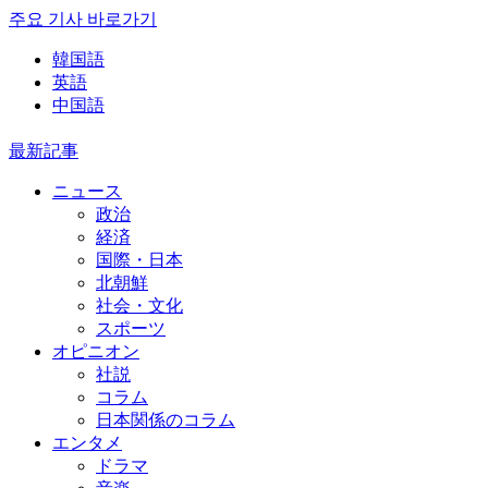
주요 기사 바로가기
韓国語
英語
中国語
最新記事
ニュース
政治
経済
国際・日本
北朝鮮
社会・文化
スポーツ
オピニオン
社説
コラム
日本関係のコラム
エンタメ
ドラマ