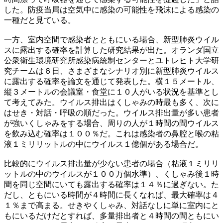
した。防疫当局は空気中に感染の可能性を飛沫による感染の
一種だと見ている。
一方、室内空間で感染者とともにいる場合、新型肺炎ウイル
スに露出する確率を計算した研究結果が出た。オランダ国立
公衆衛生環境研究所感染病統制センターとユトレヒト大学研
究チームは６日、さまざまなシナリオ別に新型肺炎ウイルス
に露出する確率を論文を通じて発表した。横１５メートル、
縦３メートルの会議室・食堂に１０人がいる状況を基準とし
て考えてみた。ウイルス排出はくしゃみの時最も多く、次に
はせき・対話・呼吸の順だった。ウイルス排出量が多い患者
が強いくしゃみをする場合、周りの人が１時間の間ウイルス
を飲み込む確率は１００％だ。これは感染者の鼻腔と喉の粘
液１ミリリットルの中にウイルス１億個がある場合だ。
比較的にウイルス排出量が少ない患者の場合（粘液１ミリリ
ットルの中のウイルスが１００万個水準）、くしゃみ後１時
間を同じ空間にいても露出する確率は１４％に過ぎない。た
だし、ともにいる時間が４時間に長くなれば、最大確率は４
１％まで高まる。せきやくしゃみ、対話なしに単に室内にと
もにいるだけだとすれば、多量排出者と４時間の間ともにい