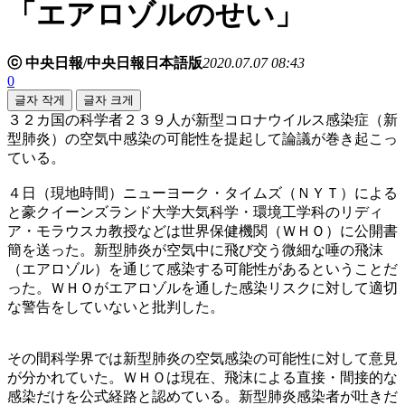
「エアロゾルのせい」
ⓒ 中央日報/中央日報日本語版
2020.07.07 08:43
0
글자 작게
글자 크게
３２カ国の科学者２３９人が新型コロナウイルス感染症（新
型肺炎）の空気中感染の可能性を提起して論議が巻き起こっ
ている。
４日（現地時間）ニューヨーク・タイムズ（ＮＹＴ）による
と豪クイーンズランド大学大気科学・環境工学科のリディ
ア・モラウスカ教授などは世界保健機関（ＷＨＯ）に公開書
簡を送った。新型肺炎が空気中に飛び交う微細な唾の飛沫
（エアロゾル）を通じて感染する可能性があるということだ
った。ＷＨＯがエアロゾルを通した感染リスクに対して適切
な警告をしていないと批判した。
その間科学界では新型肺炎の空気感染の可能性に対して意見
が分かれていた。ＷＨＯは現在、飛沫による直接・間接的な
感染だけを公式経路と認めている。新型肺炎感染者が吐きだ