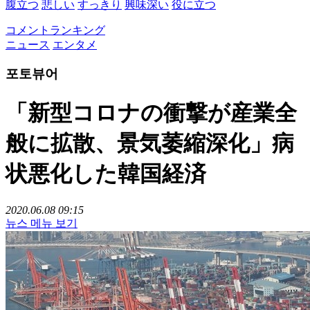
腹立つ
悲しい
すっきり
興味深い
役に立つ
コメントランキング
ニュース
エンタメ
포토뷰어
「新型コロナの衝撃が産業全
般に拡散、景気萎縮深化」病
状悪化した韓国経済
2020.06.08 09:15
뉴스 메뉴 보기