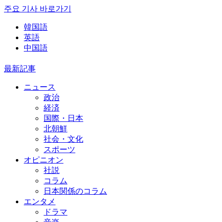
주요 기사 바로가기
韓国語
英語
中国語
最新記事
ニュース
政治
経済
国際・日本
北朝鮮
社会・文化
スポーツ
オピニオン
社説
コラム
日本関係のコラム
エンタメ
ドラマ