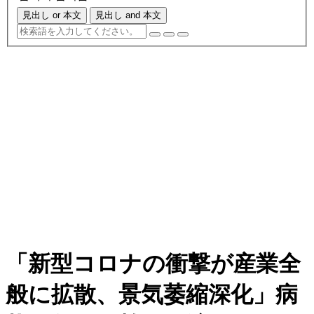
見出し or 本文
見出し and 本文
「新型コロナの衝撃が産業全
般に拡散、景気萎縮深化」病