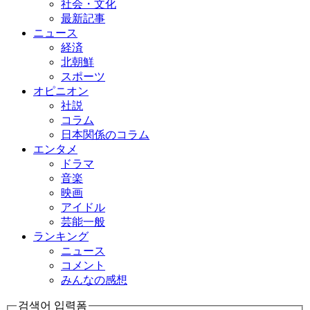
社会・文化
最新記事
ニュース
経済
北朝鮮
スポーツ
オピニオン
社説
コラム
日本関係のコラム
エンタメ
ドラマ
音楽
映画
アイドル
芸能一般
ランキング
ニュース
コメント
みんなの感想
검색어 입력폼