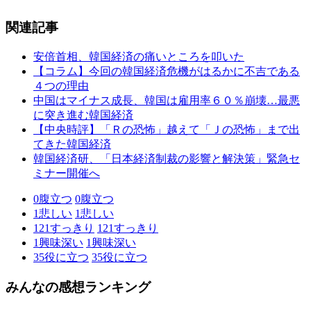
関連記事
安倍首相、韓国経済の痛いところを叩いた
【コラム】今回の韓国経済危機がはるかに不吉である
４つの理由
中国はマイナス成長、韓国は雇用率６０％崩壊…最悪
に突き進む韓国経済
【中央時評】「Ｒの恐怖」越えて「Ｊの恐怖」まで出
てきた韓国経済
韓国経済研、「日本経済制裁の影響と解決策」緊急セ
ミナー開催へ
0
腹立つ
0
腹立つ
1
悲しい
1
悲しい
121
すっきり
121
すっきり
1
興味深い
1
興味深い
35
役に立つ
35
役に立つ
みんなの感想ランキング