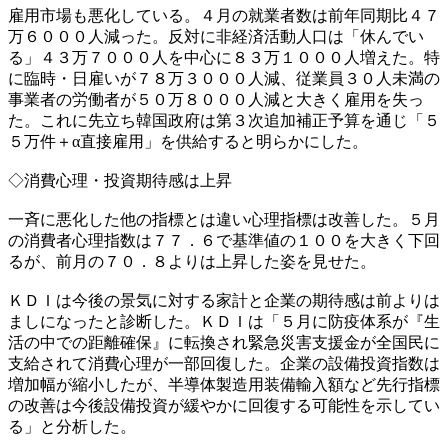
雇用市場も悪化している。４月の就業者数は前年同期比４７
万６０００人減った。反対に非経済活動人口は「休んでい
る」４３万７０００人を中心に８３万１０００人増えた。特
に臨時・日雇いが７８万３０００人減、従業員３０人未満の
事業者の労働者が５０万８０００人減と大きく雇用を失っ
た。これに先立ち韓国政府は第３次追加補正予算を通じ「５
５万件＋α直接雇用」を供給すると明らかにした。
◇消費心理・投資期待感は上昇
一斉に悪化した他の指標とは違い心理指標は改善した。５月
の消費者心理指数は７７．６で基準値の１００を大きく下回
るが、前月の７０．８よりは上昇した姿を見せた。
ＫＤＩは今後の景気に対する家計と企業の期待感は前よりは
ましになったと診断した。ＫＤＩは「５月に防疫体系が『生
活の中での距離確保』に転換され緊急災害支援金が全国民に
支給されて消費心理が一部回復した。企業の設備投資指数は
増加幅が縮小したが、半導体製造用装備輸入額など先行指標
の改善は今後設備投資が緩やかに回復する可能性を示してい
る」と分析した。