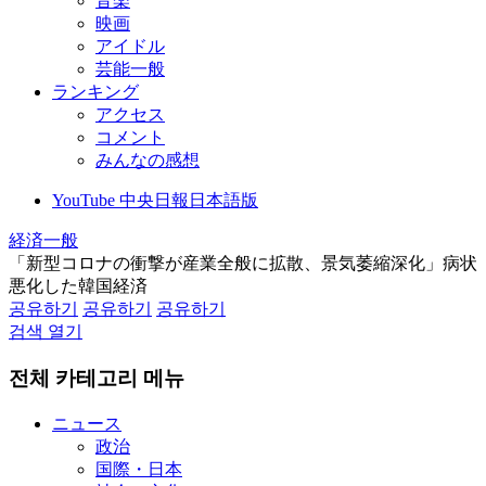
音楽
映画
アイドル
芸能一般
ランキング
アクセス
コメント
みんなの感想
YouTube 中央日報日本語版
経済一般
「新型コロナの衝撃が産業全般に拡散、景気萎縮深化」病状
悪化した韓国経済
공유하기
공유하기
공유하기
검색 열기
전체 카테고리 메뉴
ニュース
政治
国際・日本