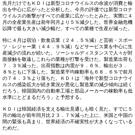
先月だけでもＫＤＩは新型コロナウイルスの余波が消費と輸
出を中心に広がったと分析した。今月の評価では新型コロナ
ウイルスの衝撃がすべての産業に広がったとみた。実際に４
月の全産業生産は前年同月より５％減少した。世界金融危機
以降で最も大きい減少幅だ。すべての業種で生産が減った。
特に４月は宿泊・飲食店業（２４．５％減）と芸術・スポー
ツ・レジャー業（４４．９％減）などサービス業を中心に生
産減少の流れが続いた。ソーシャルディスタンスで人々が対
面接触を敬遠しこれらの業種が打撃を受けた。製造業出荷も
７．３％減った。出荷指数は内需が９．６％、輸出が３．
８％ともに下落した。製造業平均稼動率も６８．６％で前月
の７４．３％より落ちた。ＫＤＩは「海外で新型コロナウイ
ルスの感染拡大が続き業況が悪化し製造業の減少傾向は続く
だろう。韓国国内の自動車工場と部品メーカーの稼動率も低
水準にとどまるだろう」と予想する。
ＫＤＩは韓国経済を支える輸出見通しも暗く見た。すでに５
月の輸出が前年同月比２３．７％減った上に、米国と中国の
間の緊張も高まり、世界経済の不確実性が大きくなっている
ためだ。