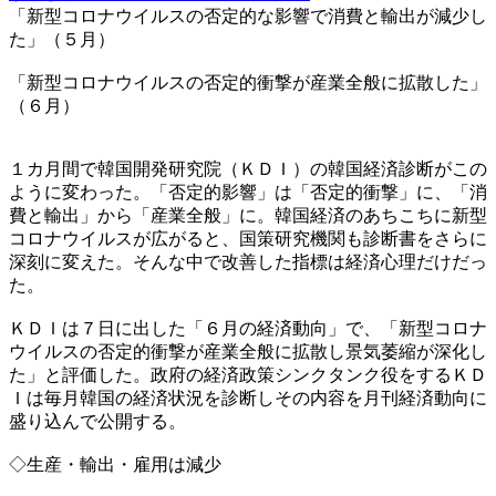
「新型コロナウイルスの否定的な影響で消費と輸出が減少し
た」（５月）
「新型コロナウイルスの否定的衝撃が産業全般に拡散した」
（６月）
１カ月間で韓国開発研究院（ＫＤＩ）の韓国経済診断がこの
ように変わった。「否定的影響」は「否定的衝撃」に、「消
費と輸出」から「産業全般」に。韓国経済のあちこちに新型
コロナウイルスが広がると、国策研究機関も診断書をさらに
深刻に変えた。そんな中で改善した指標は経済心理だけだっ
た。
ＫＤＩは７日に出した「６月の経済動向」で、「新型コロナ
ウイルスの否定的衝撃が産業全般に拡散し景気萎縮が深化し
た」と評価した。政府の経済政策シンクタンク役をするＫＤ
Ｉは毎月韓国の経済状況を診断しその内容を月刊経済動向に
盛り込んで公開する。
◇生産・輸出・雇用は減少