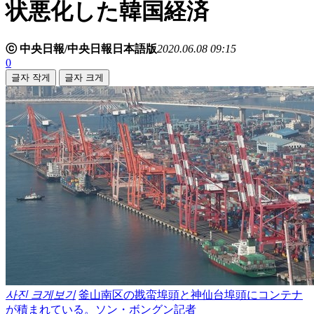
状悪化した韓国経済
ⓒ 中央日報/中央日報日本語版
2020.06.08 09:15
0
글자 작게
글자 크게
사진 크게보기
釜山南区の戡蛮埠頭と神仙台埠頭にコンテナ
が積まれている。ソン・ボングン記者