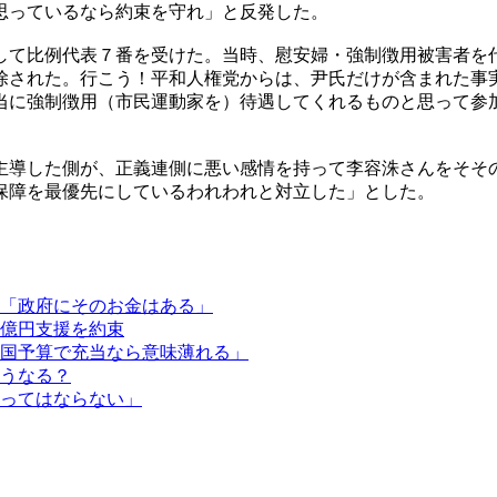
思っているなら約束を守れ」と反発した。
して比例代表７番を受けた。当時、慰安婦・強制徴用被害者を
除された。行こう！平和人権党からは、尹氏だけが含まれた事
当に強制徴用（市民運動家を）待遇してくれるものと思って参
主導した側が、正義連側に悪い感情を持って李容洙さんをそそ
保障を最優先にしているわれわれと対立した」とした。
「政府にそのお金はある」
億円支援を約束
国予算で充当なら意味薄れる」
うなる？
ってはならない」