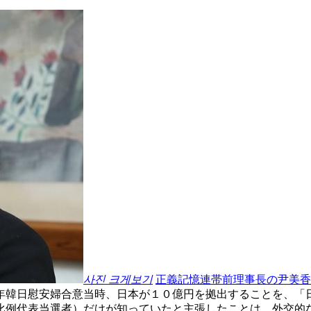
사진 크게보기
正義記憶連帯前理事長の尹美香
年韓日慰安婦合意当時、日本が１０億円を拠出することを、「
比例代表当選者）だけが知っていたと主張したことは、外交的