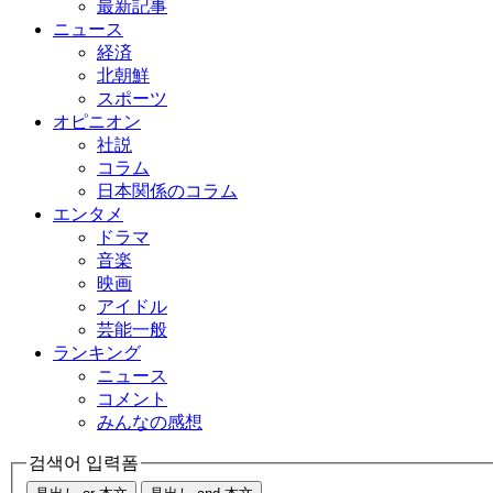
最新記事
ニュース
経済
北朝鮮
スポーツ
オピニオン
社説
コラム
日本関係のコラム
エンタメ
ドラマ
音楽
映画
アイドル
芸能一般
ランキング
ニュース
コメント
みんなの感想
검색어 입력폼