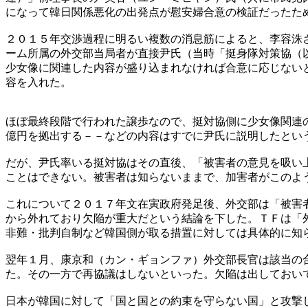
になって韓日関係悪化の出発点が慰安婦合意の検証だったた
２０１５年交渉過程に明るい複数の消息筋によると、李容洙
ーム所属の外交部当局者が直接尹氏（当時「挺身隊対策協（
少女像に関連した内容が盛り込まれなければ合意に応じない
容を入れた。
ほぼ最終段階で行われた譲歩なので、挺対協側に少女像関連
億円を拠出する－－などの内容はすでに尹氏に説明したとい
だが、尹氏率いる挺対協はその直後、「被害者の意見を吸い
ことはできない。被害者は知らないままで、加害者がこのよ
これについて２０１７年文在寅政府発足後、外交部は「被害
から外れており欠陥が重大だという結論を下した。ＴＦは「
非難・批判自制など韓国側が取る措置に対しては具体的に知
翌年１月、康京和（カン・ギョンファ）外交部長官は該当の
た。その一方で再協議はしないといった。欠陥は出しておい
日本が韓国に対して「国と国との約束を守らない国」と攻撃