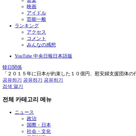
音楽
映画
アイドル
芸能一般
ランキング
アクセス
コメント
みんなの感想
YouTube 中央日報日本語版
韓日関係
「２０１５年に日本が約束した１０億円、慰安婦支援団体の
공유하기
공유하기
공유하기
검색 열기
전체 카테고리 메뉴
ニュース
政治
国際・日本
社会・文化