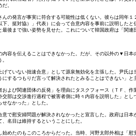
めだ。
さんの発言が事実に符合する可能性は低くない。彼らは同年１
以下、挺対協）」代表）に会って合意内容を事前に説明したと
と最後まで強い姿勢を見せた。これについて韓国政府は「関連
の内容を伝えることはできなかった。だが、その以外の▼日本
う。
上げていない拙速合意」として源泉無効化を主張した。尹氏は
うにするつもりだ言って解決されたとみることはできない」と
者および関連団体の反発」を理由にタスクフォース（ＴＦ、作
外交部は交渉進行過程で被害者側に時々内容を説明した」とし
らせなかった」とした。
合意で慰安婦問題が解決されなかったと宣言した。政府は日本
て、名目は維持するということにした。
し始めたのもこのころからだった。当時、河野太郎外相は「慰