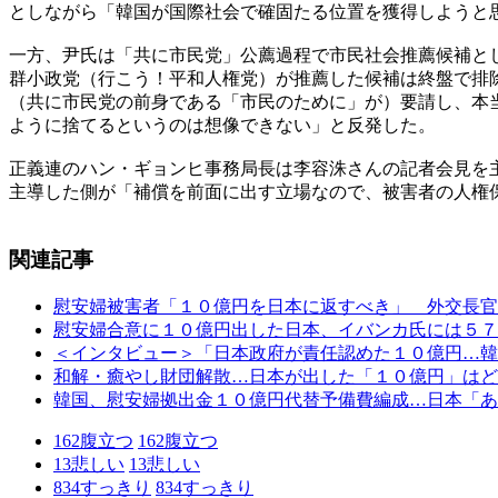
としながら「韓国が国際社会で確固たる位置を獲得しようと
一方、尹氏は「共に市民党」公薦過程で市民社会推薦候補と
群小政党（行こう！平和人権党）が推薦した候補は終盤で排
（共に市民党の前身である「市民のために」が）要請し、本
ように捨てるというのは想像できない」と反発した。
正義連のハン・ギョンヒ事務局長は李容洙さんの記者会見を
主導した側が「補償を前面に出す立場なので、被害者の人権
関連記事
慰安婦被害者「１０億円を日本に返すべき」 外交長官
慰安婦合意に１０億円出した日本、イバンカ氏には５７
＜インタビュー＞「日本政府が責任認めた１０億円…韓
和解・癒やし財団解散…日本が出した「１０億円」はど
韓国、慰安婦拠出金１０億円代替予備費編成…日本「あ
162
腹立つ
162
腹立つ
13
悲しい
13
悲しい
834
すっきり
834
すっきり