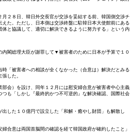
２月２８日、韓日外交長官が交渉を妥結する前、韓国側交渉チ
伝えた。ただし、日本側は交渉終盤に駐韓日本大使館前にある
団体と協議して、適切に解決できるように努力する」という内
の内閣総理大臣が謝罪して▼被害者のために日本が予算で１０
当時「被害者への相談が全くなかった（合意は）解決だとみる
主張した。
業部会）を設け、同年１２月には慰安婦合意が被害者中心主義
つつも「しかし『最終的かつ不可逆的』な解決確認、国際社会
が出した１０億円で設立した「和解・癒やし財団」も解散し
安婦合意は両国首脳間の確認を経て韓国政府が確約したこと」