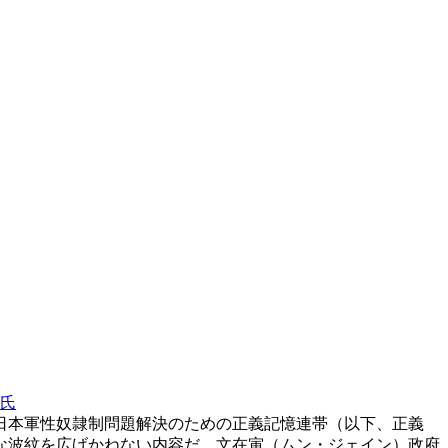
氏
日本軍性奴隷制問題解決のための正義記憶連帯（以下、正義
な波紋を広げかねない内容だ。文在寅（ムン・ジェイン）政府