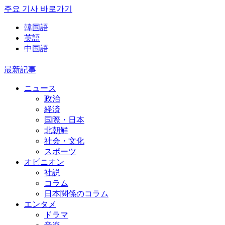
주요 기사 바로가기
韓国語
英語
中国語
最新記事
ニュース
政治
経済
国際・日本
北朝鮮
社会・文化
スポーツ
オピニオン
社説
コラム
日本関係のコラム
エンタメ
ドラマ