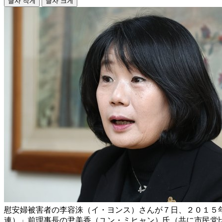
글자 작게
글자 크게
慰安婦被害者の李容洙（イ・ヨンス）さんが７日、２０１５
連）」前理事長の尹美香（ユン・ミヒャン）氏（共に市民党