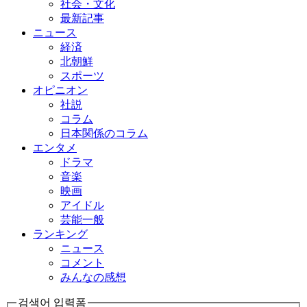
社会・文化
最新記事
ニュース
経済
北朝鮮
スポーツ
オピニオン
社説
コラム
日本関係のコラム
エンタメ
ドラマ
音楽
映画
アイドル
芸能一般
ランキング
ニュース
コメント
みんなの感想
검색어 입력폼