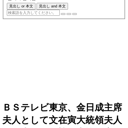
見出し or 本文
見出し and 本文
ＢＳテレビ東京、金日成主席
夫人として文在寅大統領夫人