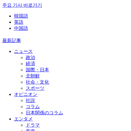
주요 기사 바로가기
韓国語
英語
中国語
最新記事
ニュース
政治
経済
国際・日本
北朝鮮
社会・文化
スポーツ
オピニオン
社説
コラム
日本関係のコラム
エンタメ
ドラマ