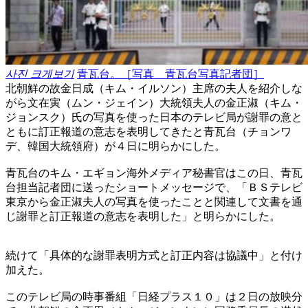
사진 크게보기
青瓦台。［写真 青瓦台写真記者団］
北朝鮮の故金日成（キム・イルソン）主席の夫人を紹介しな
がら文在寅（ムン・ジェイン）大統領夫人の金正淑（キム・
ジョンスク）氏の写真を使った日本のテレビ局が謝罪の意と
ともに訂正報道の意志を表明してきたと青瓦台（チョンワ
デ、韓国大統領府）が４日に明らかにした。
青瓦台のキム・エギョン海外メディア秘書官はこの日、青瓦
台担当記者団に送ったショートメッセージで、「ＢＳテレビ
東京から金正淑夫人の写真を使ったことと関連して文書を通
じ謝罪と訂正報道の意志を表明した」と明らかにした。
続けて「具体的な謝罪表明方式と訂正内容は協議中」と付け
加えた。
このテレビ局の時事番組「日経プラス１０」は２日の放映分