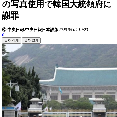
の写真使用で韓国大統領府に
謝罪
ⓒ 中央日報/中央日報日本語版
2020.05.04 19:23
0
글자 작게
글자 크게