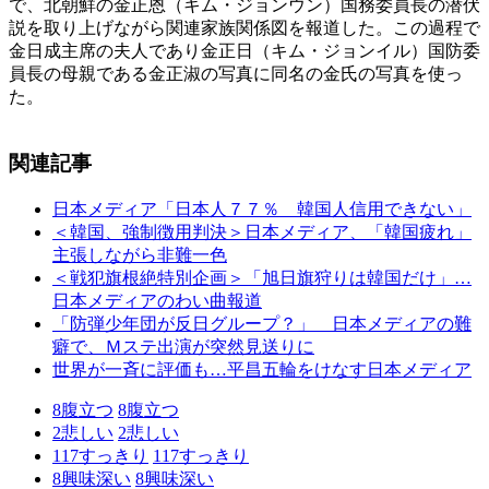
で、北朝鮮の金正恩（キム・ジョンウン）国務委員長の潜伏
説を取り上げながら関連家族関係図を報道した。この過程で
金日成主席の夫人であり金正日（キム・ジョンイル）国防委
員長の母親である金正淑の写真に同名の金氏の写真を使っ
た。
関連記事
日本メディア「日本人７７％ 韓国人信用できない」
＜韓国、強制徴用判決＞日本メディア、「韓国疲れ」
主張しながら非難一色
＜戦犯旗根絶特別企画＞「旭日旗狩りは韓国だけ」…
日本メディアのわい曲報道
「防弾少年団が反日グループ？」 日本メディアの難
癖で、Ｍステ出演が突然見送りに
世界が一斉に評価も…平昌五輪をけなす日本メディア
8
腹立つ
8
腹立つ
2
悲しい
2
悲しい
117
すっきり
117
すっきり
8
興味深い
8
興味深い