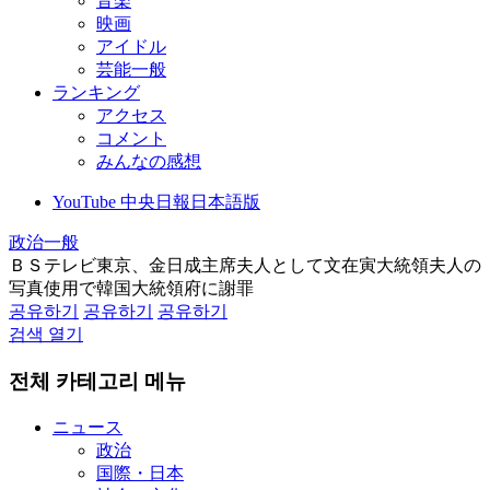
音楽
映画
アイドル
芸能一般
ランキング
アクセス
コメント
みんなの感想
YouTube 中央日報日本語版
政治一般
ＢＳテレビ東京、金日成主席夫人として文在寅大統領夫人の
写真使用で韓国大統領府に謝罪
공유하기
공유하기
공유하기
검색 열기
전체 카테고리 메뉴
ニュース
政治
国際・日本