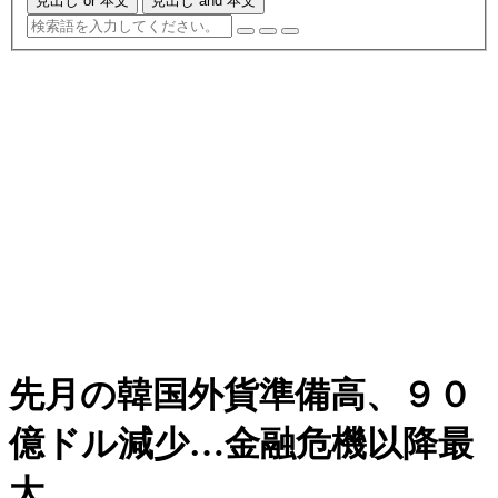
見出し or 本文
見出し and 本文
先月の韓国外貨準備高、９０
億ドル減少…金融危機以降最
大