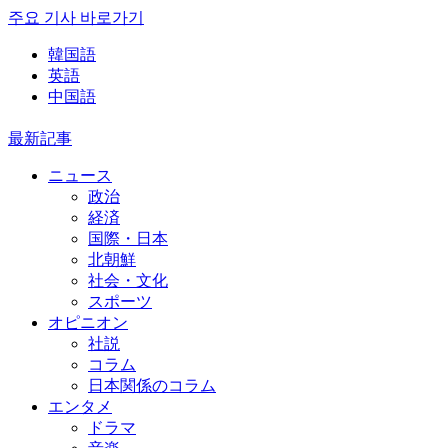
주요 기사 바로가기
韓国語
英語
中国語
最新記事
ニュース
政治
経済
国際・日本
北朝鮮
社会・文化
スポーツ
オピニオン
社説
コラム
日本関係のコラム
エンタメ
ドラマ