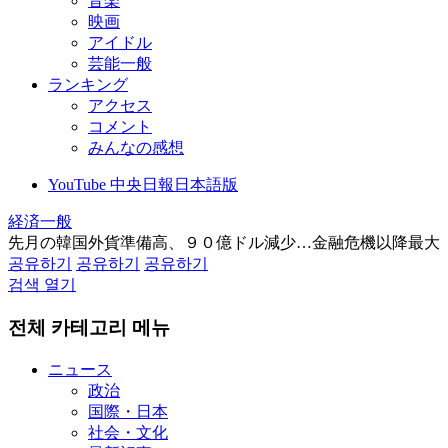
音楽
映画
アイドル
芸能一般
ランキング
アクセス
コメント
みんなの感想
YouTube 中央日報日本語版
経済一般
先月の韓国外貨準備高、９０億ドル減少…金融危機以降最大
공유하기
공유하기
공유하기
검색 열기
전체 카테고리 메뉴
ニュース
政治
国際・日本
社会・文化