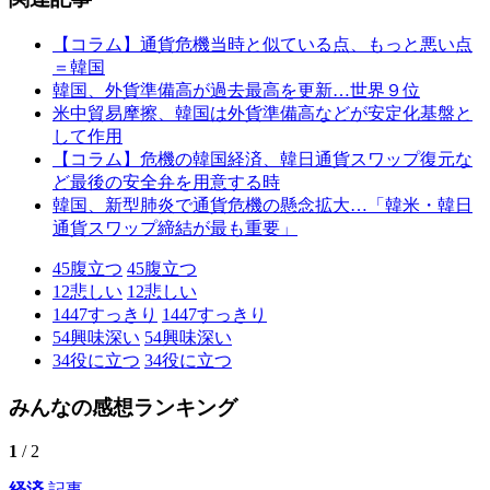
【コラム】通貨危機当時と似ている点、もっと悪い点
＝韓国
韓国、外貨準備高が過去最高を更新…世界９位
米中貿易摩擦、韓国は外貨準備高などが安定化基盤と
して作用
【コラム】危機の韓国経済、韓日通貨スワップ復元な
ど最後の安全弁を用意する時
韓国、新型肺炎で通貨危機の懸念拡大…「韓米・韓日
通貨スワップ締結が最も重要」
45
腹立つ
45
腹立つ
12
悲しい
12
悲しい
1447
すっきり
1447
すっきり
54
興味深い
54
興味深い
34
役に立つ
34
役に立つ
みんなの感想ランキング
1
/ 2
経済
記事