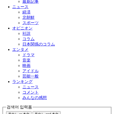
最新記事
ニュース
経済
北朝鮮
スポーツ
オピニオン
社説
コラム
日本関係のコラム
エンタメ
ドラマ
音楽
映画
アイドル
芸能一般
ランキング
ニュース
コメント
みんなの感想
검색어 입력폼