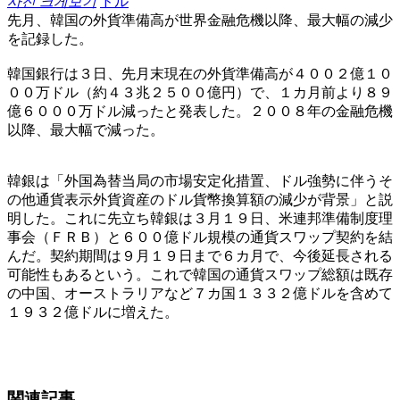
사진 크게보기
ドル
先月、韓国の外貨準備高が世界金融危機以降、最大幅の減少
を記録した。
韓国銀行は３日、先月末現在の外貨準備高が４００２億１０
００万ドル（約４３兆２５００億円）で、１カ月前より８９
億６０００万ドル減ったと発表した。２００８年の金融危機
以降、最大幅で減った。
韓銀は「外国為替当局の市場安定化措置、ドル強勢に伴うそ
の他通貨表示外貨資産のドル貨幣換算額の減少が背景」と説
明した。これに先立ち韓銀は３月１９日、米連邦準備制度理
事会（ＦＲＢ）と６００億ドル規模の通貨スワップ契約を結
んだ。契約期間は９月１９日まで６カ月で、今後延長される
可能性もあるという。これで韓国の通貨スワップ総額は既存
の中国、オーストラリアなど７カ国１３３２億ドルを含めて
１９３２億ドルに増えた。
関連記事