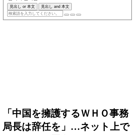
見出し or 本文
見出し and 本文
「中国を擁護するＷＨＯ事務
局長は辞任を」…ネット上で