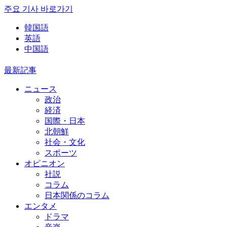
주요 기사 바로가기
韓国語
英語
中国語
最新記事
ニュース
政治
経済
国際・日本
北朝鮮
社会・文化
スポーツ
オピニオン
社説
コラム
日本関係のコラム
エンタメ
ドラマ