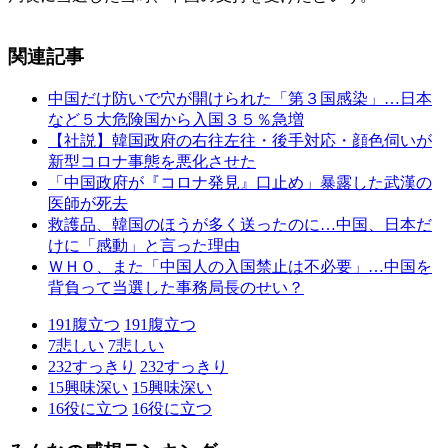
関連記事
中国だけ防いで穴が開けられた「第３国感染」…日本
など５大危険国から入国３５％急増
【社説】韓国政府の右往左往・後手対応・顔色伺いが
新型コロナ事態を悪化させた
「中国政府が『コロナ発見』口止め」暴露した武漢の
医師が死去
救護品、韓国のほうが多く送ったのに…中国、日本だ
けに「感動」と言った理由
ＷＨＯ、また「中国人の入国禁止は不必要」…中国を
背負って当選した事務局長のせい？
191
腹立つ
191
腹立つ
7
悲しい
7
悲しい
232
すっきり
232
すっきり
15
興味深い
15
興味深い
16
役に立つ
16
役に立つ