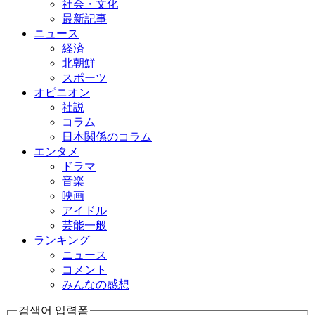
社会・文化
最新記事
ニュース
経済
北朝鮮
スポーツ
オピニオン
社説
コラム
日本関係のコラム
エンタメ
ドラマ
音楽
映画
アイドル
芸能一般
ランキング
ニュース
コメント
みんなの感想
검색어 입력폼