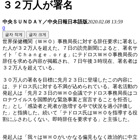
３２万人が署名
中央ＳＵＮＤＡＹ／中央日報日本語版
2020.02.08 13:59
0
글자 작게
글자 크게
世界保健機関（ＷＨＯ）事務局長に対する辞任要求に署名し
た人が３２万人を超えた。７日の読売新聞によると、署名サ
イト「Ｃｈａｎｇｅ．ｏｒｇ」にテドロスＷＨＯ事務局長の
辞任を求める内容が掲載され、７日午後３時現在、署名者は
３２万人を超えている。
３０万人の署名を目標に先月２３日に登場したこの内容に
は、テドロス氏に対する不満が込められている。署名活動の
発起人は「先月２３日のＷＨＯ会議でテドロス事務局長はコ
ロナウイルスを国際的な緊急事案と宣言することを拒否し
た」とし「感染者と死者が急増する中で状況を過小評価し
た」と指摘した。続いて「テドロス氏はＷＨＯを指導する役
割にふさわしくない。即時辞任を要求する」と主張した。
発起人は「我々はＷＨＯがいかなる偏見もなく政治的に中立