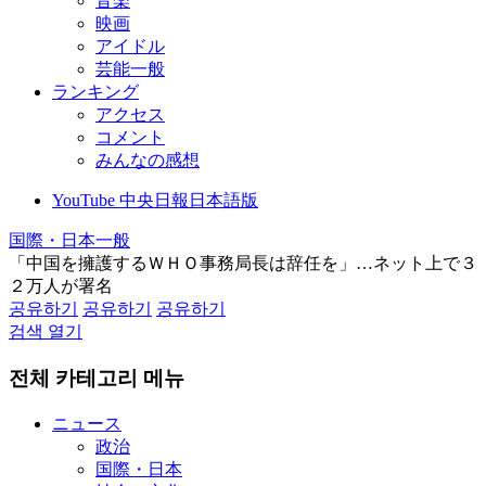
音楽
映画
アイドル
芸能一般
ランキング
アクセス
コメント
みんなの感想
YouTube 中央日報日本語版
国際・日本一般
「中国を擁護するＷＨＯ事務局長は辞任を」…ネット上で３
２万人が署名
공유하기
공유하기
공유하기
검색 열기
전체 카테고리 메뉴
ニュース
政治
国際・日本