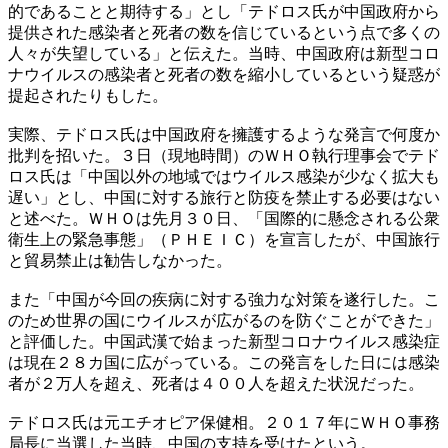
的であることと期待する」とし「テドロス氏が中国政府から
提供された感染者と死者の数を信じているという点で多くの
人々が失望している」と伝えた。当時、中国政府は新型コロ
ナウイルスの感染者と死者の数を縮小しているという疑惑が
提起されたりもした。
実際、テドロス氏は中国政府を擁護するような発言で何度か
批判を招いた。３日（現地時間）のＷＨＯ執行理事会でテド
ロス氏は「中国以外の地域ではウイルス感染が少なく拡大も
遅い」とし、中国に対する旅行と防疫を禁止する必要はない
と述べた。ＷＨＯは先月３０日、「国際的に懸念される公衆
衛生上の緊急事態」（ＰＨＥＩＣ）を宣言したが、中国旅行
と貿易禁止は勧告しなかった。
また「中国が今回の疾病に対する強力な対策を遂行した。こ
のため世界の国にウイルスが広がるのを防ぐことができた」
と評価した。中国武漢で始まった新型コロナウイルス感染症
は現在２８カ国に広がっている。この発言をした日には感染
者が２万人を超え、死者は４００人を超えた状況だった。
テドロス氏は元エチオピア保健相。２０１７年にＷＨＯ事務
局長に当選した当時、中国の支持を受けたという。