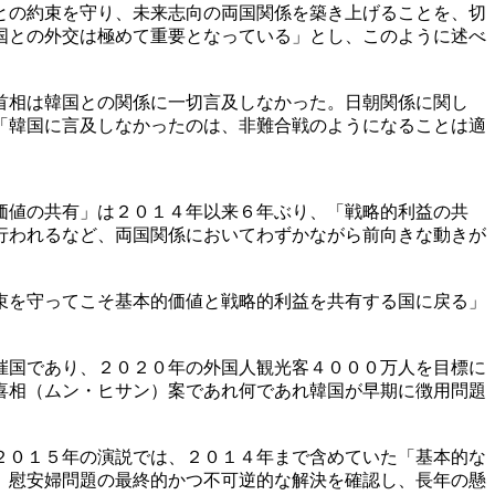
との約束を守り、未来志向の両国関係を築き上げることを、切
国との外交は極めて重要となっている」とし、このように述べ
首相は韓国との関係に一切言及しなかった。日朝関係に関し
「韓国に言及しなかったのは、非難合戦のようになることは適
価値の共有」は２０１４年以来６年ぶり、「戦略的利益の共
行われるなど、両国関係においてわずかながら前向きな動きが
束を守ってこそ基本的価値と戦略的利益を共有する国に戻る」
催国であり、２０２０年の外国人観光客４０００万人を目標に
喜相（ムン・ヒサン）案であれ何であれ韓国が早期に徴用問題
２０１５年の演説では、２０１４年まで含めていた「基本的な
、慰安婦問題の最終的かつ不可逆的な解決を確認し、長年の懸