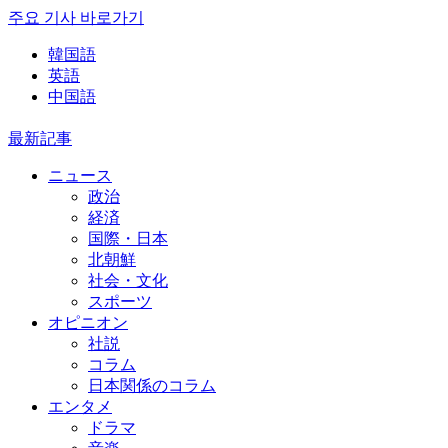
주요 기사 바로가기
韓国語
英語
中国語
最新記事
ニュース
政治
経済
国際・日本
北朝鮮
社会・文化
スポーツ
オピニオン
社説
コラム
日本関係のコラム
エンタメ
ドラマ