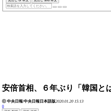
見出し or 本文
見出し and 本文
安倍首相、６年ぶり「韓国と
ⓒ 中央日報/中央日報日本語版
2020.01.20 15:13
0