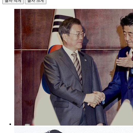
글자 작게
글자 크게