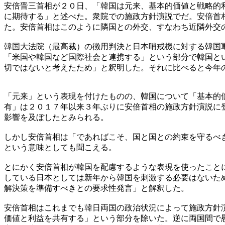
安倍晋三首相が２０日、「韓国は元来、基本的価値と戦略的
に期待する」と述べた。衆院での施政方針演説でだ。安倍首
た。安倍首相はこのように隣国との外交、すなわち近隣外交
韓国大法院（最高裁）の徴用判決と日本哨戒機に対する韓国
「米国や韓国など国際社会と連携する」という部分で韓国と
切ではないと考えたため」と釈明した。それに比べると今年
「元来」という表現を付けたものの、韓国について「基本的
有」は２０１７年以来３年ぶりに安倍首相の施政方針演説に
影響を及ぼしたとみられる。
しかし安倍首相は「であればこそ、国と国との約束を守るべ
という意味としても聞こえる。
とにかく安倍首相が韓国を配慮するような表現を使ったこと
している日本としては新年から韓国を刺激する必要はないた
解決策を準備すべきとの要求性発言」と解釈した。
安倍首相はこれまでも韓日両国の政治状況によって施政方針
価値と利益を共有する」という部分を除いた。逆に両国間で