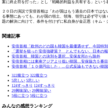
案に終止符を打った」とし「戦略的利益を共有する」という
２０日の演説で安倍首相は「わが国はもう過去の日本ではな
る事態にあっても、わが国の領土、領海、領空は必ず守り抜
題の解決に向けて、条件を付けずに私自身が金正恩（キム・
関連記事
安倍首相「欧州のどの国も韓国を最優遇せず、今回特別
「選挙を狙った安倍強硬策？ とんでもない、日本の報
安倍首相、韓国との決別を選択…安保友邦から除外
安倍首相には東南アジアより低い韓国…安保協力５番目
安倍首相「１０億円出した」…公式反論もできない韓国
322
腹立つ
322
腹立つ
5
悲しい
5
悲しい
124
すっきり
124
すっきり
29
興味深い
29
興味深い
5
役に立つ
5
役に立つ
みんなの感想ランキング