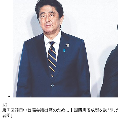
1/2
第７回韓日中首脳会議出席のために中国四川省成都を訪問し
者団］