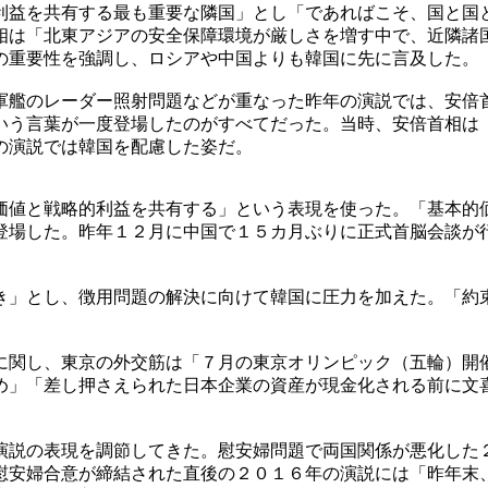
利益を共有する最も重要な隣国」とし「であればこそ、国と国
相は「北東アジアの安全保障環境が厳しさを増す中で、近隣諸
の重要性を強調し、ロシアや中国よりも韓国に先に言及した。
軍艦のレーダー照射問題などが重なった昨年の演説では、安倍
いう言葉が一度登場したのがすべてだった。当時、安倍首相は
の演説では韓国を配慮した姿だ。
価値と戦略的利益を共有する」という表現を使った。「基本的
登場した。昨年１２月に中国で１５カ月ぶりに正式首脳会談が
き」とし、徴用問題の解決に向けて韓国に圧力を加えた。「約
に関し、東京の外交筋は「７月の東京オリンピック（五輪）開
め」「差し押さえられた日本企業の資産が現金化される前に文
演説の表現を調節してきた。慰安婦問題で両国関係が悪化した
慰安婦合意が締結された直後の２０１６年の演説には「昨年末