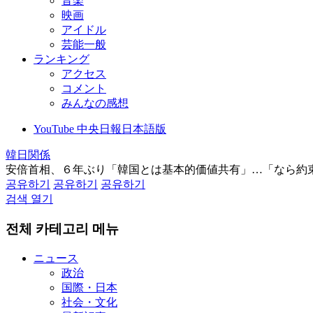
音楽
映画
アイドル
芸能一般
ランキング
アクセス
コメント
みんなの感想
YouTube 中央日報日本語版
韓日関係
安倍首相、６年ぶり「韓国とは基本的価値共有」…「なら約
공유하기
공유하기
공유하기
검색 열기
전체 카테고리 메뉴
ニュース
政治
国際・日本
社会・文化