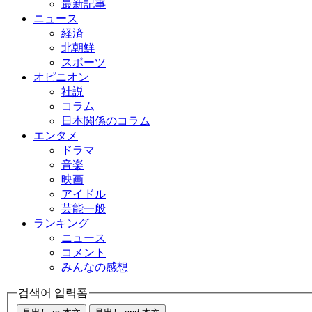
最新記事
ニュース
経済
北朝鮮
スポーツ
オピニオン
社説
コラム
日本関係のコラム
エンタメ
ドラマ
音楽
映画
アイドル
芸能一般
ランキング
ニュース
コメント
みんなの感想
검색어 입력폼