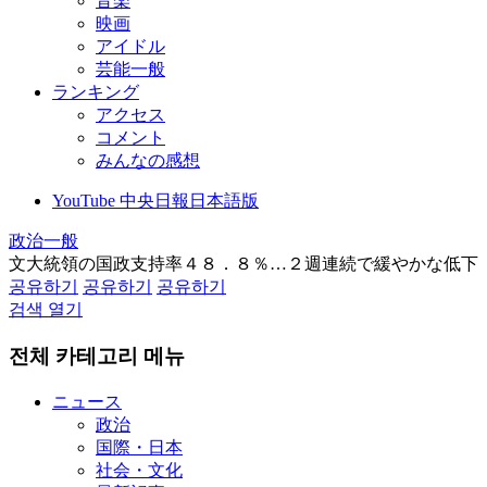
音楽
映画
アイドル
芸能一般
ランキング
アクセス
コメント
みんなの感想
YouTube 中央日報日本語版
政治一般
文大統領の国政支持率４８．８％…２週連続で緩やかな低下
공유하기
공유하기
공유하기
검색 열기
전체 카테고리 메뉴
ニュース
政治
国際・日本
社会・文化