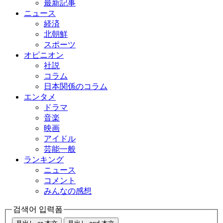
最新記事
ニュース
経済
北朝鮮
スポーツ
オピニオン
社説
コラム
日本関係のコラム
エンタメ
ドラマ
音楽
映画
アイドル
芸能一般
ランキング
ニュース
コメント
みんなの感想
검색어 입력폼