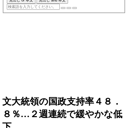
見出し or 本文
見出し and 本文
文大統領の国政支持率４８．
８％…２週連続で緩やかな低
下