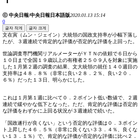
ⓒ 中央日報/中央日報日本語版
2020.01.13 15:14
0
글자 작게
글자 크게
文在寅（ムン・ジェイン）大統領の国政支持率が小幅下落し
たが、３週連続で肯定的な評価が否定的な評価を上回った。
世論調査専門機関リアルメーターがＹＴＮの依頼で６日から
１０日まで全国１９歳以上の有権者２５０９人を対象に実施
した１月第２週の調査の結果、文大統領の就任１４０週目の
支持率は４８．８％（非常に良い２８．２％、良い２０．
６％）だった１３日、明らかにした。
これは１月第１週に比べて０．２ポイント低い数値で、２週
連続で緩やかな低下となった。ただ、肯定的な評価は否定的
な評価をわずかに上回る状況が３週連続で続いた。
「国政遂行が良くない」という否定的な評価は０．３ポイン
ト上昇した４６．５％（非常に良くない３３．４％、良くな
い１３．１％）で、肯定的な評価が否定的な評価に比べ２．