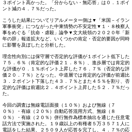
３ポイント高かった。「分からない・無応答」は０．１ポイ
ント減の４．７％だった。
こうした結果についてリアルメーター側は▼「米国－イラン
軍事衝突」につながった中東情勢の不安定性▼１・８検察人
事をめぐる「抗命・虐殺」論争▼文大統領の２０２０年「新
年の辞」報道拡大など、いくつかの肯定・否定的要因が同時
に影響を及ぼしたと分析した。
理念性向別には保守層で否定的な評価が１ポイント低下した
７５．６％（肯定的な評価２１．８％）、進歩層では肯定的
な評価が０．１％ポイント上昇した７６．７％（否定的な評
価２０．７％）となった。中道層では肯定的な評価が前週比
３．２ポイント下落した４３．７％とまた４５％を割り、否
定的な評価は前週比２．４ポイント上昇した５２．７％だっ
た。
今回の調査は無線電話面接（１０％）および無線（７
０％）・有線（２０％）自動応答混用方式、無線（８
０％）・有線（２０％）併行無作為標本抽出を通じた任意電
話方法で実施された。１９歳以上の有権者５万３５７１人に
電話をした結果、２５０９人が応答を完了し、４．７％の応