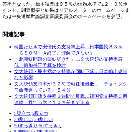
答率となった。標本誤差は９５％の信頼水準で±２．０％ポ
イント。調査概要と結果はリアルメーターのホームページま
たは中央選挙世論調査審議委員会のホームページを参照。
関連記事
韓国たたきで安倍氏の支持率上昇…日本国民８３％
「ＧＳＯＭＩＡ終了、理解できない」
「北朝鮮問題の薬効尽きた」…文大統領の支持率最
低、追加補正予算を検討
文大統領・民主党の支持率が同時下落…日本輸出規制
など影響
文大統領支持率が３２％で就任後最低…「チョ・グク
任命間違っている」５４％
文大統領国政支持率２週間で反騰…韓国党支持率３週
連続上昇で与党と１０％差まで迫る
5
腹立つ
5
腹立つ
29
悲しい
29
悲しい
50
すっきり
50
すっきり
5
興味深い
5
興味深い