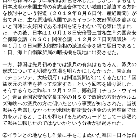
日本も韓国のように最初は難色を示した。しかし、まもなく
日本政府が米国主導の有志連合体でない独自に派遣する方針
を検討中という報道（２０１９年８月６日付、産経新聞）が
出てきた。主な原油輸入国であるイランと友好関係を崩さな
いと同時に友好国である米国を逆らわない苦心策に読まれ
た。その後、日本は１０月１８日安倍晋三首相主宰の国家安
全保障会議（ＮＳＣ）閣僚会議→１２月２７日閣議議決→今
年１月１０日河野太郎防衛相の派遣命令を経て翌日である１
１日、海上自衛隊所属の哨戒機を現地に出発させた。
一方、韓国は先月初めまでは派兵の有無はもちろん、派兵の
形式についても明確な立場を明らかにしなかった。青瓦台
（チョンワデ、大統領府）は関連質問が出てくるたびに「国
益次元の基準を持って決定する」という回答を繰り返した。
そうするうちに昨年１２月１２日、鄭義溶（チョン・ウィヨ
ン）青瓦台国家安保室長主宰のＮＳＣで政府の方針がホルム
ズ海峡への派兵の方に傾いたという事実が知らされた。当初
派兵を考慮しなかったが米国が防衛費分担金の大幅増額で圧
力をかけると、これを和らげるためのカードとして一歩遅れ
て派兵に転じたのではないかという分析が提起された。
②イランとの地ならし作業に手をこまぬいた韓国＝日本は自