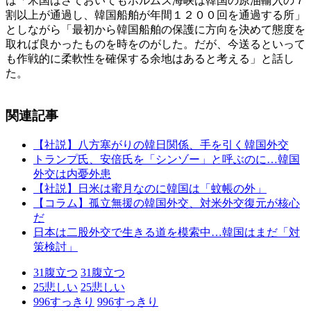
は「米国はさておいてもホルムズ海峡は韓国の原油輸入の７
割以上が通過し、韓国船舶が年間１２００回を通過する所」
としながら「最初から韓国船舶の保護に方向を決めて態度を
取れば良かったものを時をのがした。だが、今送るといって
も作戦的に柔軟性を確保する余地はあると考える」と話し
た。
関連記事
【社説】八方塞がりの韓日関係、手を引く韓国外交
トランプ氏、安倍氏を「シンゾー」と呼ぶのに…韓国
外交は内憂外患
【社説】日米は蜜月なのに韓国は「蚊帳の外」
【コラム】孤立無援の韓国外交、対米外交復元が核心
だ
日本は二股外交で生きる道を模索中…韓国はまだ「対
策検討」
31
腹立つ
31
腹立つ
25
悲しい
25
悲しい
996
すっきり
996
すっきり