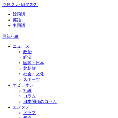
주요 기사 바로가기
韓国語
英語
中国語
最新記事
ニュース
政治
経済
国際・日本
北朝鮮
社会・文化
スポーツ
オピニオン
社説
コラム
日本関係のコラム
エンタメ
ドラマ