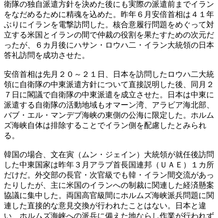
衛隊の独自派遣方針を決めた後にも実際の派遣前までイラン
をなだめるために精魂を込めた。昨年６月安倍首相は４１年
ぶりにイランを電撃訪問した。核合意履行問題をめぐって対
立する米国とイランの間で仲裁の役割を果たすための次元だ
ったが、６カ月後にハサン・ロウハ二・イラン大統領の日本
答礼訪問を成功させた。
安倍首相は先月２０～２１日、日本を訪問したロウハ二大統
領に自衛隊の中東派遣方針について直接説明した後、同月２
７日に閣議で自衛隊の中東派遣を成立させた。日本は中東に
派遣する自衛隊の活動地域もオマーン湾、アラビア海北部、
バブ・エル・マンデブ海峡の東側の公海に限定した。ホルム
ズ海峡自体は排除することでイラン側を配慮したとみられ
る。
韓国の場合、文在寅（ムン・ジェイン）大統領が就任後訪問
した中東国家は昨年３月アラブ首長国連邦（ＵＡＥ）１カ所
だけだ。外交部の長官・次官級でも韓・イラン間交流があっ
たりしたが、主に米国のイランへの制裁に関連した経済懸案
協議に集中した。両国高官級間にホルムズ海峡派兵問題に関
連した直接的な意見交換が行われたことはない。日本と違
い、ホルムズ海峡への派兵に備えた地ならし作業が行われず