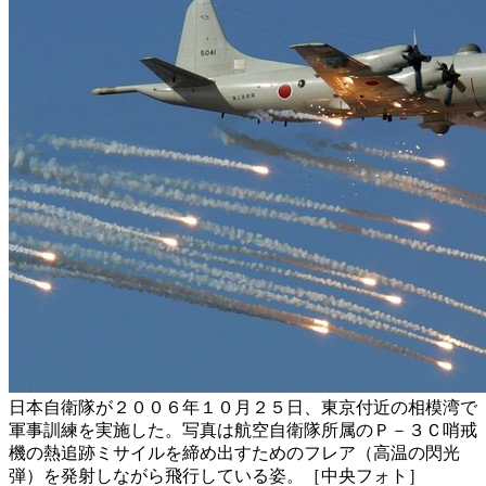
日本自衛隊が２００６年１０月２５日、東京付近の相模湾で
軍事訓練を実施した。写真は航空自衛隊所属のＰ－３Ｃ哨戒
機の熱追跡ミサイルを締め出すためのフレア（高温の閃光
弾）を発射しながら飛行している姿。［中央フォト］