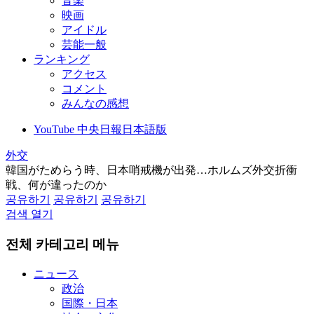
音楽
映画
アイドル
芸能一般
ランキング
アクセス
コメント
みんなの感想
YouTube 中央日報日本語版
外交
韓国がためらう時、日本哨戒機が出発…ホルムズ外交折衝
戦、何が違ったのか
공유하기
공유하기
공유하기
검색 열기
전체 카테고리 메뉴
ニュース
政治
国際・日本