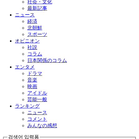
社会・文化
最新記事
ニュース
経済
北朝鮮
スポーツ
オピニオン
社説
コラム
日本関係のコラム
エンタメ
ドラマ
音楽
映画
アイドル
芸能一般
ランキング
ニュース
コメント
みんなの感想
검색어 입력폼