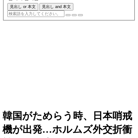
見出し or 本文
見出し and 本文
韓国がためらう時、日本哨戒
機が出発…ホルムズ外交折衝