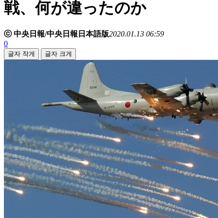
戦、何が違ったのか
ⓒ 中央日報/中央日報日本語版
2020.01.13 06:59
0
글자 작게
글자 크게