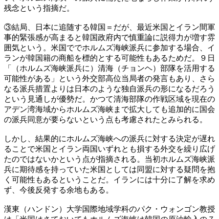
残念という指摘だ。
③結局、日本に追随する韓国＝だが、最近米国とイラン間軍
事的緊張感が高まると韓国政府内で慎重論に説得力が増す雰
囲気という。米国ででホルムズ海峡派兵に参加する場合、イ
ランが韓国籍の商船を標的とする可能性もあるためだ。９日
「（ホルムズ海峡派兵に）清海（チョンヘ）部隊を活用する
可能性がある」という外交部高位当局者の発言もあり、さら
なる派兵措置よりは日本のような独自派兵の形になるだろう
という見通しが優勢だ。かつて清海部隊の作戦区域を現在の
アデン湾海域からホルムズ海峡まで拡大しても追加的に国会
の派兵同意が要らないという点も考慮されたとみられる。
しかし、結果的にホルムズ海峡への派兵に対する決定が遅れ
ることで米国とイラン両国いずれとも損する外交を繰り広げ
たのではないかという点が指摘される。当初ホルムズ海峡派
兵に期待感を持っていた米国としては同盟に対する疑問を抱
く可能性もあるということだ。イランには十分に了解を求め
ず、今後反発する余地もある。
漢東（ハンドン）大学国際地域学科のパク・ウォンゴン教授