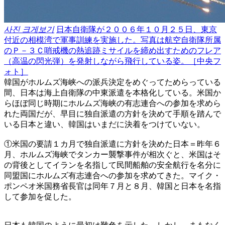
사진 크게보기
日本自衛隊が２００６年１０月２５日、東京
付近の相模湾で軍事訓練を実施した。写真は航空自衛隊所属
のＰ－３Ｃ哨戒機の熱追跡ミサイルを締め出すためのフレア
（高温の閃光弾）を発射しながら飛行している姿。［中央フ
ォト］
韓国がホルムズ海峡への派兵決定をめぐってためらっている
間、日本は海上自衛隊の中東派遣を本格化している。米国か
らほぼ同じ時期にホルムズ海峡の有志連合への参加を求めら
れた両国だが、早目に独自派遣の方針を決めて手順を踏んで
いる日本と違い、韓国はいまだに決着をつけていない。
①米国の要請１カ月で独自派遣に方針を決めた日本＝昨年６
月、ホルムズ海峡でタンカー襲撃事件が相次ぐと、米国はそ
の背後としてイランを名指して民間船舶の安全航行を名分に
同盟国にホルムズ有志連合への参加を求めてきた。マイク・
ポンペオ米国務省長官は同年７月と８月、韓国と日本を名指
して参加を促した。