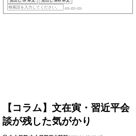
見出し or 本文
見出し and 本文
【コラム】文在寅・習近平会
談が残した気がかり