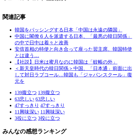
関連記事
韓国をパッシングする日本「中国は永遠の隣国」
中国に閣僚６人を派遣する日本、「最悪の韓日関係」
の中で日中は着々と改善
安倍首相の特使と向き合って座った習主席、韓国特使
とは違う…
【社説】日米は蜜月なのに韓国は「蚊帳の外」
＜新天皇時代の韓日関係＞中国、「日本通」前面に出
して対日ラブコール…韓国も「ジャパンスクール」復
元を
139
腹立つ
139
腹立つ
63
悲しい
63
悲しい
47
すっきり
47
すっきり
11
興味深い
11
興味深い
3
役に立つ
3
役に立つ
みんなの感想ランキング