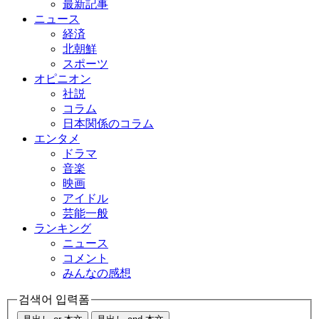
最新記事
ニュース
経済
北朝鮮
スポーツ
オピニオン
社説
コラム
日本関係のコラム
エンタメ
ドラマ
音楽
映画
アイドル
芸能一般
ランキング
ニュース
コメント
みんなの感想
검색어 입력폼