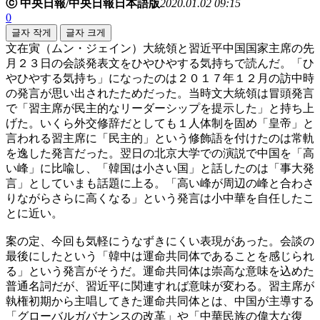
ⓒ 中央日報/中央日報日本語版
2020.01.02 09:15
0
글자 작게
글자 크게
文在寅（ムン・ジェイン）大統領と習近平中国国家主席の先
月２３日の会談発表文をひやひやする気持ちで読んだ。「ひ
やひやする気持ち」になったのは２０１７年１２月の訪中時
の発言が思い出されたためだった。当時文大統領は冒頭発言
で「習主席が民主的なリーダーシップを提示した」と持ち上
げた。いくら外交修辞だとしても１人体制を固め「皇帝」と
言われる習主席に「民主的」という修飾語を付けたのは常軌
を逸した発言だった。翌日の北京大学での演説で中国を「高
い峰」に比喩し、「韓国は小さい国」と話したのは「事大発
言」としていまも話題に上る。「高い峰が周辺の峰と合わさ
りながらさらに高くなる」という発言は小中華を自任したこ
とに近い。
案の定、今回も気軽にうなずきにくい表現があった。会談の
最後にしたという「韓中は運命共同体であることを感じられ
る」という発言がそうだ。運命共同体は崇高な意味を込めた
普通名詞だが、習近平に関連すれば意味が変わる。習主席が
執権初期から主唱してきた運命共同体とは、中国が主導する
「グローバルガバナンスの改革」や「中華民族の偉大な復