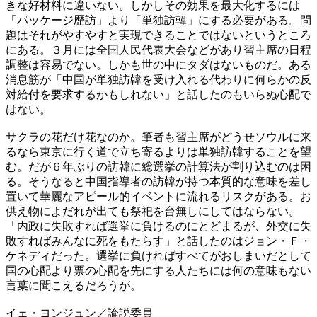
きな好材料に違いない。しかしその効果を最大化するには
「パッケージ歴訪」より「単独訪韓」にする必要がある。問
題はそれがやすやすと実現できることではないというところ
にある。３月には全国人民代表大会などがあり習主席の日程
調整は容易でない。しかも世の中にタダはないものだ。ある
消息筋が「中国が単独訪韓を受け入れる代わりに何らかの反
対給付を要求するかもしれない」と話したのもいらぬ心配で
はない。
サクラの花だけ花なのか。筆者も習主席がどうせソウルに来
るなら東京に行く道で立ち寄るよりは単独訪韓することを望
む。だが６年ぶりの訪韓に総選挙の計算法が割り込むのは困
る。そうなると中国指導者の訪韓が持つ本質的な意味を差し
置いて華麗なアピール的イベントに流れるリスクがある。お
供え物によだれが出ても祭祀を台無しにしてはならない。
「内政に失敗すれば選挙に負けるのにとどまるが、外交に失
敗すればみんなに死をもたらす」と話したのはジョン・Ｆ・
ケネディだった。選挙に負ければすべてがおしまいだとして
国の心配より票の心配を先にする人たちには何の意味もない
言葉に聞こえるだろうが。
イェ・ヨンジュン／論説委員