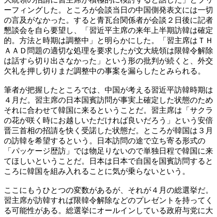
ーフィングした。ところが会談当日の中国側発表文には一切
の言及がなかった。すると青瓦台関係者が会談２日後に記者
懇談会を自ら要望し、「習近平主席の来年上半期訪韓は確定
的。方法と時期は調整中」と明らかにした。「習主席はＴＨ
ＡＡＤ問題の適切な処理を要求したが文大統領は限韓令解除
は話すら切り出さなかった」という形の批判が続くと、外交
欠礼を押し切りまだ調整中の事案を漏らしたとみられる。
筆者が把握したところでは、中国が考える習近平訪韓時期は
４月だ。習主席の日本国賓訪問が事実上確定した状態のため
それに合わせて韓国に来るということだ。習主席は「サクラ
の花が咲く時にお越しいただければ良いだろう」という安倍
晋三首相の招請を快く受諾した状態だ。ところが韓国は３月
の訪韓を希望するという。日本訪問の途で立ち寄る形式の
「パッケージ歴訪」では物足りないので単独日程で韓国に来
てほしいということだ。日本は日本で自国を国賓訪問すると
ころに韓国を組み入れることに気が乗らないという。
ここにもうひとつの変数があるが、それが４月の総選挙だ。
習主席が訪韓すれば限韓令解除などのプレゼントを持ってく
る可能性がある。総選挙にオールインしている政府与党に大