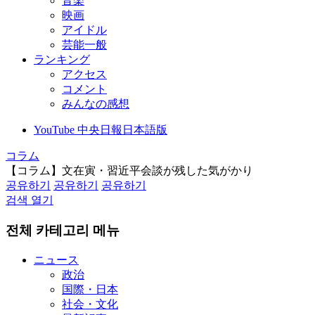
音楽
映画
アイドル
芸能一般
ランキング
アクセス
コメント
みんなの感想
YouTube 中央日報日本語版
コラム
【コラム】文在寅・習近平会談が残した気がかり
공유하기
공유하기
공유하기
검색 열기
전체 카테고리 메뉴
ニュース
政治
国際・日本
社会・文化