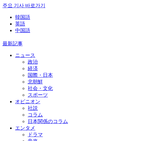
주요 기사 바로가기
韓国語
英語
中国語
最新記事
ニュース
政治
経済
国際・日本
北朝鮮
社会・文化
スポーツ
オピニオン
社説
コラム
日本関係のコラム
エンタメ
ドラマ