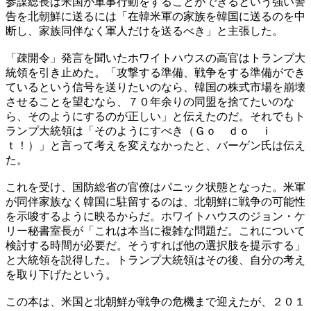
参謀総長は米国が軍事行動をすることができるという強い警
告を北朝鮮に送るには「在韓米軍の家族を韓国に送るのを中
断し、家族同伴なく軍人だけを送るべき」と主張した。
「疎開令」発言を聞いたホワイトハウスの高官はトランプ大
統領を引き止めた。「攻撃する準備、戦争をする準備ができ
ているという信号を送りたいのなら、韓国の株式市場を崩壊
させることを望むなら、７０年余りの同盟を捨てたいのな
ら、そのようにするのが正しい」と伝えたのだ。それでもト
ランプ大統領は「そのようにすべき（Ｇｏ ｄｏ ｉ
ｔ！）」と言って考えを変えなかったと、バーゲン氏は伝え
た。
これを受け、国防総省の官僚はパニック状態となった。米軍
が同伴家族なく韓国に駐留するのは、北朝鮮に戦争の可能性
を示唆するように映るからだ。ホワイトハウスのジョン・ケ
リー秘書室長が「これは本当に複雑な問題だ。これについて
検討する時間が必要だ。そうすれば他の選択肢を提示する」
と大統領を説得した。トランプ大統領はその後、自分の考え
を取り下げたという。
この本は、米国と北朝鮮が戦争の危機まで迎えたが、２０１