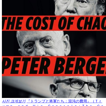
사진 크게보기
『トランプと将軍たち：混沌の費用』（Ｔｒ