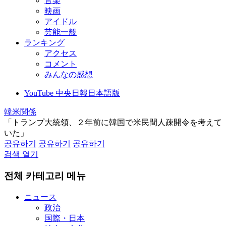
音楽
映画
アイドル
芸能一般
ランキング
アクセス
コメント
みんなの感想
YouTube 中央日報日本語版
韓米関係
「トランプ大統領、２年前に韓国で米民間人疎開令を考えて
いた」
공유하기
공유하기
공유하기
검색 열기
전체 카테고리 메뉴
ニュース
政治
国際・日本