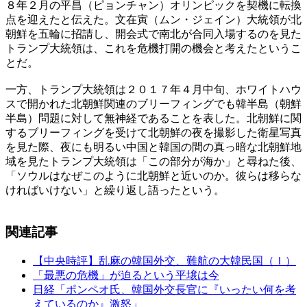
８年２月の平昌（ピョンチャン）オリンピックを契機に転換
点を迎えたと伝えた。文在寅（ムン・ジェイン）大統領が北
朝鮮を五輪に招請し、開会式で南北が合同入場するのを見た
トランプ大統領は、これを危機打開の機会と考えたというこ
とだ。
一方、トランプ大統領は２０１７年４月中旬、ホワイトハウ
スで開かれた北朝鮮関連のブリーフィングでも韓半島（朝鮮
半島）問題に対して無神経であることを表した。北朝鮮に関
するブリーフィングを受けて北朝鮮の夜を撮影した衛星写真
を見た際、夜にも明るい中国と韓国の間の真っ暗な北朝鮮地
域を見たトランプ大統領は「この部分が海か」と尋ねた後、
「ソウルはなぜこのように北朝鮮と近いのか。彼らは移らな
ければいけない」と繰り返し語ったという。
関連記事
【中央時評】乱麻の韓国外交、難航の大韓民国（Ｉ）
「最悪の危機」が迫るという平壌は今
日経「ポンペオ氏、韓国外交長官に『いったい何を考
えているのか』激怒」