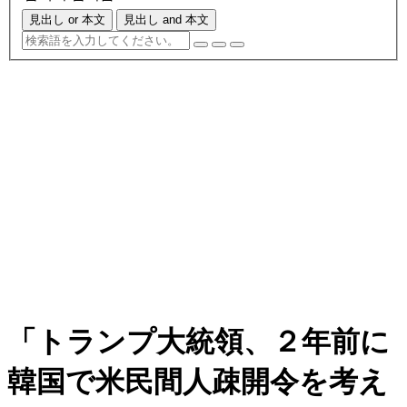
見出し or 本文
見出し and 本文
「トランプ大統領、２年前に
韓国で米民間人疎開令を考え