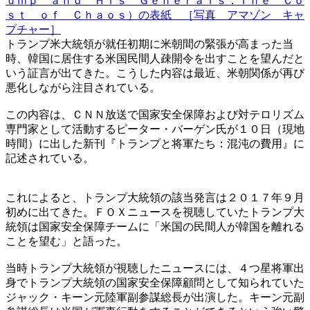
ｕｍｐ ａｎｄ Ｈｉｓ Ｇｅｎｅｒａｌｓ：Ｔｈｅ Ｃｏ
ｓｔ ｏｆ Ｃｈａｏｓ）の表紙 ［写真 アマゾン キャ
プチャー］
トランプ米大統領が就任初期に米朝間の緊張が高まった当
時、韓国に居住する米国民間人疎開令を出すことを望んだと
いう証言が出てきた。こうした内容は最近、米朝関係が再び
悪化しながら注目されている。
この内容は、ＣＮＮ放送で国家安全保障および対テロリズム
専門家として活動するピーター・バーゲン氏が１０日（現地
時間）に出した新刊『トランプと将軍たち：混沌の費用』に
記述されている。
これによると、トランプ大統領の該当発言は２０１７年９月
初めに出てきた。ＦＯＸニュースを視聴していたトランプ大
統領は国家安全保障チームに「米国の民間人が韓国を離れる
ことを望む」と語った。
当時トランプ大統領が視聴したニュースには、４つ星将軍出
身でトランプ大統領の国家安全保障顧問として知られていた
ジャック・キーン元陸軍副参謀総長が出演した。キーン元副