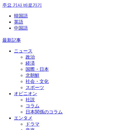
주요 기사 바로가기
韓国語
英語
中国語
最新記事
ニュース
政治
経済
国際・日本
北朝鮮
社会・文化
スポーツ
オピニオン
社説
コラム
日本関係のコラム
エンタメ
ドラマ