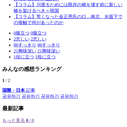
【コラム】川渡るためには既存の橋を壊す前に新しい
橋を架けるべき＝韓国
【コラム】荒くなった金正恩氏の口…南北、水面下で
の接触で何があったのか
0
腹立つ
0
腹立つ
2
悲しい
2
悲しい
86
すっきり
86
すっきり
21
興味深い
21
興味深い
1
役に立つ
1
役に立つ
みんなの感想ランキング
1
/ 2
国際・日本
記事
공유하기
공유하기
공유하기
공유하기
最新記事
もっと見る
0
/ 0