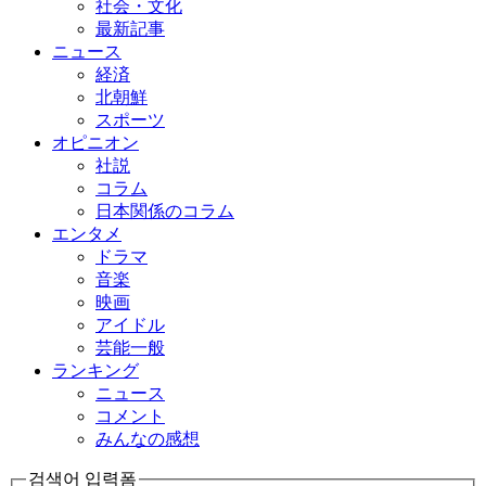
社会・文化
最新記事
ニュース
経済
北朝鮮
スポーツ
オピニオン
社説
コラム
日本関係のコラム
エンタメ
ドラマ
音楽
映画
アイドル
芸能一般
ランキング
ニュース
コメント
みんなの感想
검색어 입력폼