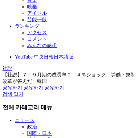
音楽
映画
アイドル
芸能一般
ランキング
アクセス
コメント
みんなの感想
YouTube 中央日報日本語版
社説
【社説】７－９月期の成長率０．４％ショック…労働・規制
改革が答えだ＝韓国
공유하기
공유하기
공유하기
검색 열기
전체 카테고리 메뉴
ニュース
政治
国際・日本