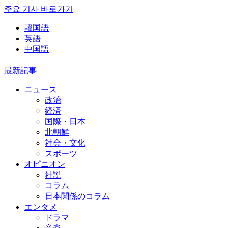
주요 기사 바로가기
韓国語
英語
中国語
最新記事
ニュース
政治
経済
国際・日本
北朝鮮
社会・文化
スポーツ
オピニオン
社説
コラム
日本関係のコラム
エンタメ
ドラマ