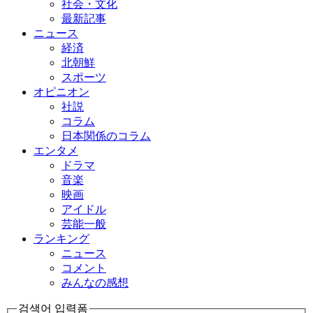
社会・文化
最新記事
ニュース
経済
北朝鮮
スポーツ
オピニオン
社説
コラム
日本関係のコラム
エンタメ
ドラマ
音楽
映画
アイドル
芸能一般
ランキング
ニュース
コメント
みんなの感想
검색어 입력폼