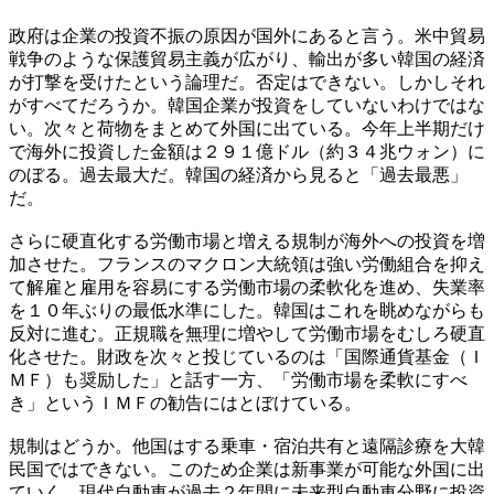
政府は企業の投資不振の原因が国外にあると言う。米中貿易
戦争のような保護貿易主義が広がり、輸出が多い韓国の経済
が打撃を受けたという論理だ。否定はできない。しかしそれ
がすべてだろうか。韓国企業が投資をしていないわけではな
い。次々と荷物をまとめて外国に出ている。今年上半期だけ
で海外に投資した金額は２９１億ドル（約３４兆ウォン）に
のぼる。過去最大だ。韓国の経済から見ると「過去最悪」
だ。
さらに硬直化する労働市場と増える規制が海外への投資を増
加させた。フランスのマクロン大統領は強い労働組合を抑え
て解雇と雇用を容易にする労働市場の柔軟化を進め、失業率
を１０年ぶりの最低水準にした。韓国はこれを眺めながらも
反対に進む。正規職を無理に増やして労働市場をむしろ硬直
化させた。財政を次々と投じているのは「国際通貨基金（Ｉ
ＭＦ）も奨励した」と話す一方、「労働市場を柔軟にすべ
き」というＩＭＦの勧告にはとぼけている。
規制はどうか。他国はする乗車・宿泊共有と遠隔診療を大韓
民国ではできない。このため企業は新事業が可能な外国に出
ていく。現代自動車が過去２年間に未来型自動車分野に投資