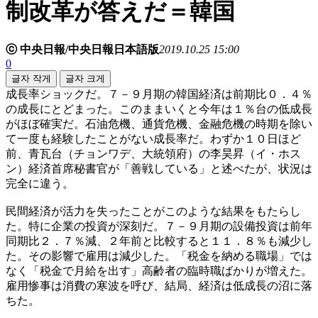
制改革が答えだ＝韓国
ⓒ 中央日報/中央日報日本語版
2019.10.25 15:00
0
글자 작게
글자 크게
成長率ショックだ。７－９月期の韓国経済は前期比０．４％
の成長にとどまった。このままいくと今年は１％台の低成長
がほぼ確実だ。石油危機、通貨危機、金融危機の時期を除い
て一度も経験したことがない成長率だ。わずか１０日ほど
前、青瓦台（チョンワデ、大統領府）の李昊昇（イ・ホス
ン）経済首席秘書官が「善戦している」と述べたが、状況は
完全に違う。
民間経済が活力を失ったことがこのような結果をもたらし
た。特に企業の投資が深刻だ。７－９月期の設備投資は前年
同期比２．７％減、２年前と比較すると１１．８％も減少し
た。その影響で雇用は減少した。「税金を納める職場」では
なく「税金で月給を出す」高齢者の臨時職ばかりが増えた。
雇用惨事は消費の寒波を呼び、結局、経済は低成長の沼に落
ちた。