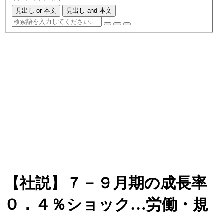
見出し or 本文
見出し and 本文
【社説】７－９月期の成長率
０．４％ショック…労働・規