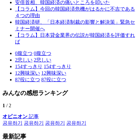
安倍首相、韓国経済の痛いところを叩いた
【コラム】今回の韓国経済危機がはるかに不吉である
４つの理由
韓国経済研、「日本経済制裁の影響と解決策」緊急セ
ミナー開催へ
【コラム】日本貸金業界の伝説が韓国経済を評価すれ
ば
0
腹立つ
0
腹立つ
2
悲しい
2
悲しい
154
すっきり
154
すっきり
12
興味深い
12
興味深い
87
役に立つ
87
役に立つ
みんなの感想ランキング
1
/ 2
オピニオン
記事
공유하기
공유하기
공유하기
공유하기
最新記事