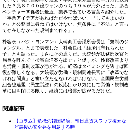
した３兆８０００億ウォンのうち９９％が海外だった。ある
ベンチャー関係者は最近、業界で出ている言葉を紹介した。
「事業アイデアがあればただやればいい。『してもよいの
か』と公務員に尋ねてはいけない。無条件に『不法』と言っ
て存在しなかった規制まで作る」。
朴容晩（パク・ヨンマン）大韓商工会議所会長は「規制のジ
ャングル」とまで表現した。朴会長は「経済は忘れられた
子」とも語った。まさにその通りだ。大統領が法務部次官と
局長を呼んで「検察自浄案を出せ」と促すが、検察改革より
も労働・規制改革が急がれる。経済はタイミングを逃せば回
復が難しくなる。大統領が労働・規制関連長官に「改革でな
ければ問責」と奮い立たせなければいけない。全国民主労働
組合総連盟（民主労総）の反応ばかり気にして労働・規制改
革に目を閉じる限り、経済には暗雲が広がるだけだ。
関連記事
【コラム】危機の韓国経済、韓日通貨スワップ復元な
ど最後の安全弁を用意する時