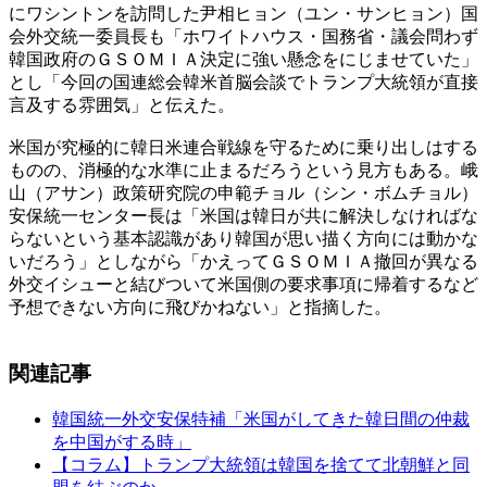
にワシントンを訪問した尹相ヒョン（ユン・サンヒョン）国
会外交統一委員長も「ホワイトハウス・国務省・議会問わず
韓国政府のＧＳＯＭＩＡ決定に強い懸念をにじませていた」
とし「今回の国連総会韓米首脳会談でトランプ大統領が直接
言及する雰囲気」と伝えた。
米国が究極的に韓日米連合戦線を守るために乗り出しはする
ものの、消極的な水準に止まるだろうという見方もある。峨
山（アサン）政策研究院の申範チョル（シン・ボムチョル）
安保統一センター長は「米国は韓日が共に解決しなければな
らないという基本認識があり韓国が思い描く方向には動かな
いだろう」としながら「かえってＧＳＯＭＩＡ撤回が異なる
外交イシューと結びついて米国側の要求事項に帰着するなど
予想できない方向に飛びかねない」と指摘した。
関連記事
韓国統一外交安保特補「米国がしてきた韓日間の仲裁
を中国がする時」
【コラム】トランプ大統領は韓国を捨てて北朝鮮と同