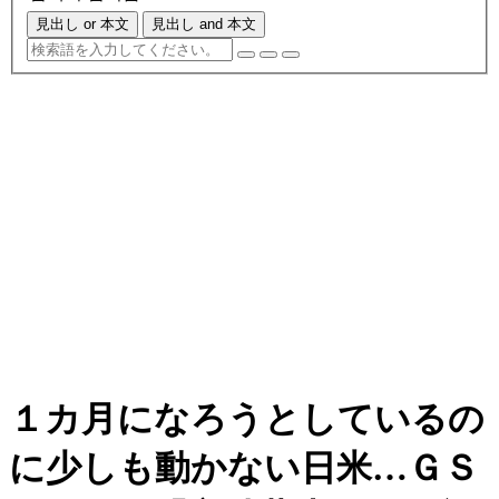
見出し or 本文
見出し and 本文
１カ月になろうとしているの
に少しも動かない日米…ＧＳ