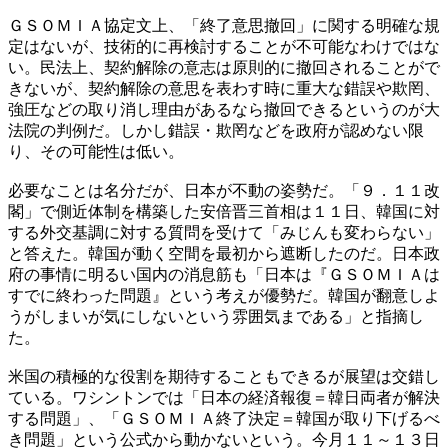
ＧＳＯＭＩＡ協定文上、「終了意思撤回」に関する明確な規
定はないが、技術的に再検討することが不可能なわけではな
い。民法上、契約解除の意志は原則的に撤回されることがで
きないが、契約解除の意思を表わす時に重大な錯誤や欺罔、
強圧などの取り消し理由があるなら撤回できるというのが大
法院の判例だ。しかし錯誤・欺罔などを政府が認めない限
り、その可能性は低い。
必要なことは名分だが、日本が不動の姿勢だ。「９．１１改
閣」で側近体制を構築した安倍晋三首相は１１日、韓国に対
する外交基調に対する質問を受けて「みじんも変わらない」
と答えた。韓国が動く空間を最初から遮断したのだ。日本政
府の事情に明るい国内の消息筋も「日本は『ＧＳＯＭＩＡは
すでに終わった問題』という考えが優勢だ。韓国が翻意しよ
うがしまいが気にしないという雰囲気まである」と指摘し
た。
米国の積極的な役割を期待することもできるが展望は交錯し
ている。ワシントンでは「日本の経済報復＝韓日両者が解決
する問題」、「ＧＳＯＭＩＡ終了決定＝韓国が取り下げるべ
き問題」という公式から動かないという。今月１１～１３日