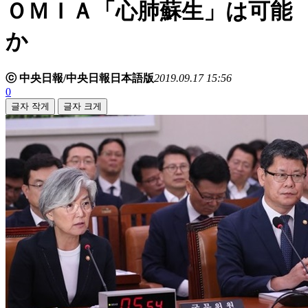
ＯＭＩＡ「心肺蘇生」は可能
か
ⓒ 中央日報/中央日報日本語版
2019.09.17 15:56
0
글자 작게
글자 크게