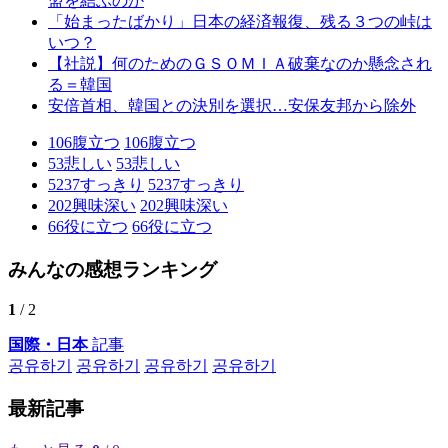
盟を結ぶのか
「始まったばかり」日本の経済報復、残る３つの峠は
いつ？
【社説】何のためのＧＳＯＭＩＡ破棄なのか懸念され
る＝韓国
安倍首相、韓国との決別を選択…安保友邦から除外
106
腹立つ
106
腹立つ
53
悲しい
53
悲しい
5237
すっきり
5237
すっきり
202
興味深い
202
興味深い
66
役に立つ
66
役に立つ
みんなの感想ランキング
1
/ 2
国際・日本
記事
공유하기
공유하기
공유하기
공유하기
最新記事