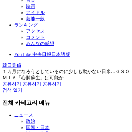
音楽
映画
アイドル
芸能一般
ランキング
アクセス
コメント
みんなの感想
YouTube 中央日報日本語版
韓日関係
１カ月になろうとしているのに少しも動かない日米…ＧＳＯ
ＭＩＡ「心肺蘇生」は可能か
공유하기
공유하기
공유하기
검색 열기
전체 카테고리 메뉴
ニュース
政治
国際・日本