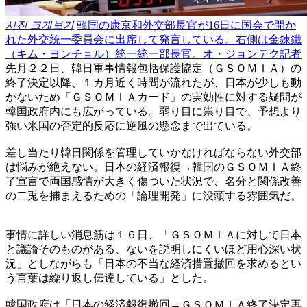
사진 크게보기
韓国の康京和外交部長官が16日に国会で開か
れた外交統一委員会に出席して発言している。右側は金錬鐵
（キム・ヨンチョル）統一統一部長官。オ・ジョンテク記者
先月２２日、韓日軍事情報包括保護協定（ＧＳＯＭＩＡ）の
終了決定以降、１カ月近く時間が流れたが、日本が少しも動
かないため「ＧＳＯＭＩＡカード」の実効性に対する疑問が
韓国政府内にも広がっている。弱り目に祟り目で、予想より
強い米国の否定的反応に逆風の懸念まで出ている。
差し当たり韓日関係を管理していかなければならない外交部
は悩みが絶えない。日本の経済報復→韓国のＧＳＯＭＩＡ終
了宣言で両国感情が大きく傷ついた状況で、名分と関係改善
の二兎を捕まえるための「論理開発」に没頭する雰囲気だ。
事情に詳しい消息筋は１６日、「ＧＳＯＭＩＡに対して日本
と議論そのものがある、ないを説明しにくいほど用心深い状
況」としながらも「日本の不当な経済措置撤回を求めるとい
う言葉は繰り返し伝達している」とした。
韓国政府は「日本の経済報復撤回→ＧＳＯＭＩＡ終了決定再