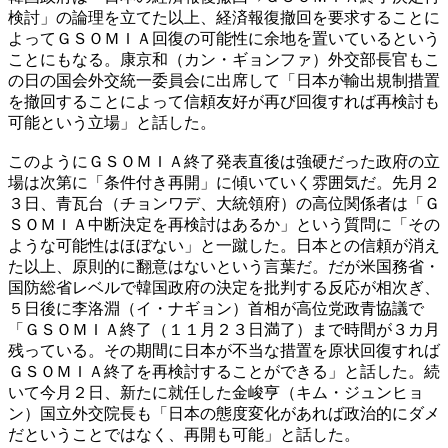
検討」の論理を立てた以上、経済報復撤回を要求することに
よってＧＳＯＭＩＡ回復の可能性に余地を置いているという
ことにもなる。康京和（カン・ギョンファ）外交部長官もこ
の日の国会外交統一委員会に出席して「日本が輸出規制措置
を撤回することによって信頼友好が再び回復すれば再検討も
可能という立場」と話した。
このようにＧＳＯＭＩＡ終了発表直後は強硬だった政府の立
場は次第に「条件付き再開」に傾いていく雰囲気だ。先月２
３日、青瓦台（チョンワデ、大統領府）の高位関係者は「Ｇ
ＳＯＭＩＡ中断決定を再検討はあるか」という質問に「その
ような可能性はほぼない」と一蹴した。日本との信頼が消え
た以上、原則的に翻意はないという言葉だ。だが米国務省・
国防総省レベルで韓国政府の決定を批判する反応が相次ぎ、
５日後に李洛淵（イ・ナギョン）首相が高位党政青協議で
「ＧＳＯＭＩＡ終了（１１月２３日満了）まで時間が３カ月
残っている。その期間に日本が不当な措置を原状回復すれば
ＧＳＯＭＩＡ終了を再検討することができる」と話した。続
いて今月２日、新たに就任した金峻亨（キム・ジュンヒョ
ン）国立外交院長も「日本の態度変化があれば政治的にダメ
だということではなく、再開も可能」と話した。