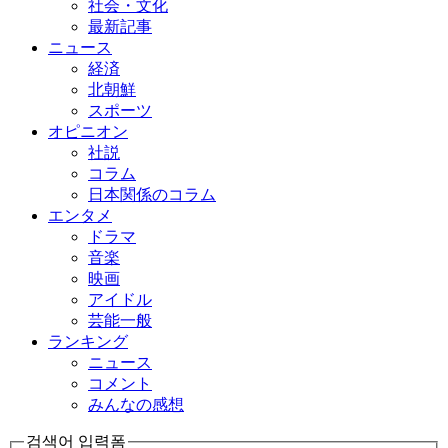
社会・文化
最新記事
ニュース
経済
北朝鮮
スポーツ
オピニオン
社説
コラム
日本関係のコラム
エンタメ
ドラマ
音楽
映画
アイドル
芸能一般
ランキング
ニュース
コメント
みんなの感想
검색어 입력폼