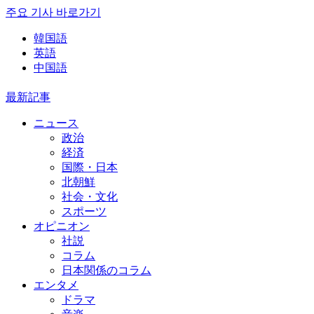
주요 기사 바로가기
韓国語
英語
中国語
最新記事
ニュース
政治
経済
国際・日本
北朝鮮
社会・文化
スポーツ
オピニオン
社説
コラム
日本関係のコラム
エンタメ
ドラマ