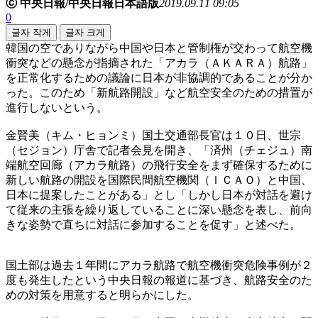
ⓒ 中央日報/中央日報日本語版
2019.09.11 09:05
0
글자 작게
글자 크게
韓国の空でありながら中国や日本と管制権が交わって航空機
衝突などの懸念が指摘された「アカラ（ＡＫＡＲＡ）航路」
を正常化するための議論に日本が非協調的であることが分か
った。このため「新航路開設」など航空安全のための措置が
進行しないという。
金賢美（キム・ヒョンミ）国土交通部長官は１０日、世宗
（セジョン）庁舎で記者会見を開き、「済州（チェジュ）南
端航空回廊（アカラ航路）の飛行安全をまず確保するために
新しい航路の開設を国際民間航空機関（ＩＣＡＯ）と中国、
日本に提案したことがある」とし「しかし日本が対話を避け
て従来の主張を繰り返していることに深い懸念を表し、前向
きな姿勢で直ちに対話に参加することを促す」と述べた。
国土部は過去１年間にアカラ航路で航空機衝突危険事例が２
度も発生したという中央日報の報道に基づき、航路安全のた
めの対策を用意すると明らかにした。