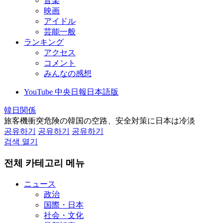
音楽
映画
アイドル
芸能一般
ランキング
アクセス
コメント
みんなの感想
YouTube 中央日報日本語版
韓日関係
旅客機衝突危険の韓国の空路、安全対策に日本は冷淡
공유하기
공유하기
공유하기
검색 열기
전체 카테고리 메뉴
ニュース
政治
国際・日本
社会・文化