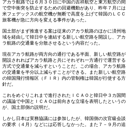
アカラ航路では６月３０日に中国の吉祥航空と東方航空の間
で空中衝突を防止するための回避機動があり、昨年７月には
米フェデックスの航空機が無断で高度を上げて韓国のＬＣＣ
旅客機が急に方向を変える事件があった。
国土部がまず推進する案は従来のアカラ航路のほかに済州地
域を経由して韓日中を連結する新しい航空路を開設し、アカ
ラ航路の交通量を分散させるという内容だった。
現在アカラ航路が両方向の通行である半面、新しい航空路が
開設されればアカラ航路と共にそれぞれ一方通行で運営する
方式で交通量を減らすということだ。この場合、アカラ航路
の交通量を半分以上減らすことができる。また新しい航空路
の韓国飛行情報区（ＦＩＲ）内の管制権は韓国が行使する方
針だ。
これをめぐりこれまで進行されたＩＣＡＯと韓日中３カ国間
の議論で中国とＩＣＡＯは前向きな立場を表明したというの
が、国土部側の説明だ。
しかし日本は実務協議には参加したが、韓国側の次官級会談
の要求（４月）などには応答しなかった。また７－９月の追