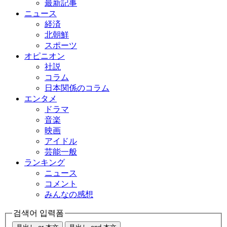
最新記事
ニュース
経済
北朝鮮
スポーツ
オピニオン
社説
コラム
日本関係のコラム
エンタメ
ドラマ
音楽
映画
アイドル
芸能一般
ランキング
ニュース
コメント
みんなの感想
검색어 입력폼