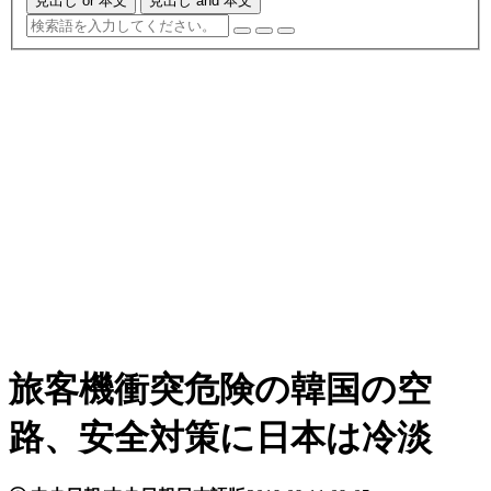
見出し or 本文
見出し and 本文
旅客機衝突危険の韓国の空
路、安全対策に日本は冷淡