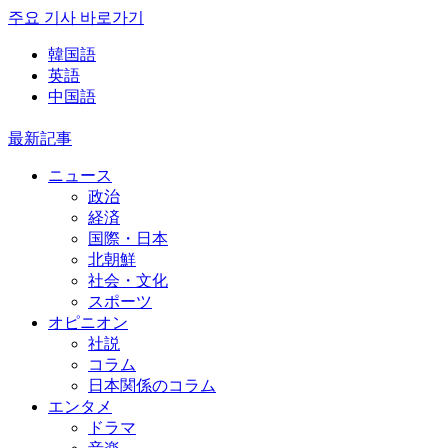
주요 기사 바로가기
韓国語
英語
中国語
最新記事
ニュース
政治
経済
国際・日本
北朝鮮
社会・文化
スポーツ
オピニオン
社説
コラム
日本関係のコラム
エンタメ
ドラマ