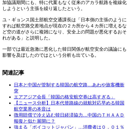
加協議期間にも、特に代案もなく従来のアカラ航路を複線化
しようという主張を繰り返したという。
ユ・ギョンス国土部航空交通課長は「日本側の主張のように
すれば航空路交差地点が現在の２カ所から４カ所に増えるな
ど空の道がさらに複雑になり、安全上の問題が悪化するおそ
れがある」と説明した。
一部では最近急激に悪化した韓日関係が航空安全の議論にも
影響を及ぼしたのではという分析も出ている。
関連記事
日本と中国が管制する韓国の航空路…あわや旅客機衝
突
エアアジア会長「韓国の格安航空券は高すぎる」
【ニュース分析】日本代替路線の就航対応早める韓国
航空業界の本音は
徴用賠償で冷え込む韓日経済協力…中国のＴＨＡＡＤ
報復と似た展開に？
強まる「ボイコットジャパン」…消費者は０．０１％