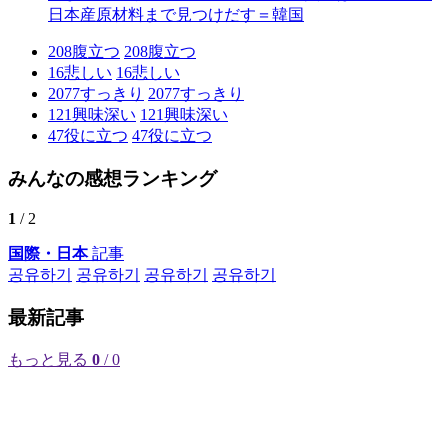
日本産原材料まで見つけだす＝韓国
208
腹立つ
208
腹立つ
16
悲しい
16
悲しい
2077
すっきり
2077
すっきり
121
興味深い
121
興味深い
47
役に立つ
47
役に立つ
みんなの感想ランキング
1
/ 2
国際・日本
記事
공유하기
공유하기
공유하기
공유하기
最新記事
もっと見る
0
/ 0