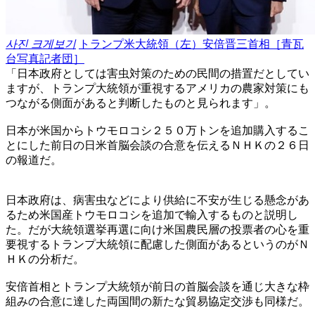
사진 크게보기
トランプ米大統領（左）安倍晋三首相［青瓦
台写真記者団］
「日本政府としては害虫対策のための民間の措置だとしてい
ますが、トランプ大統領が重視するアメリカの農家対策にも
つながる側面があると判断したものと見られます」。
日本が米国からトウモロコシ２５０万トンを追加購入するこ
とにした前日の日米首脳会談の合意を伝えるＮＨＫの２６日
の報道だ。
日本政府は、病害虫などにより供給に不安が生じる懸念があ
るため米国産トウモロコシを追加で輸入するものと説明し
た。だが大統領選挙再選に向け米国農民層の投票者の心を重
要視するトランプ大統領に配慮した側面があるというのがＮ
ＨＫの分析だ。
安倍首相とトランプ大統領が前日の首脳会談を通じ大きな枠
組みの合意に達した両国間の新たな貿易協定交渉も同様だ。