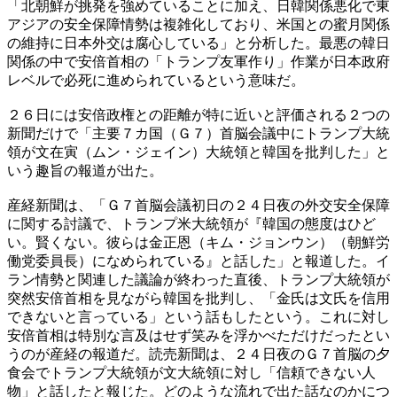
「北朝鮮が挑発を強めていることに加え、日韓関係悪化で東
アジアの安全保障情勢は複雑化しており、米国との蜜月関係
の維持に日本外交は腐心している」と分析した。最悪の韓日
関係の中で安倍首相の「トランプ友軍作り」作業が日本政府
レベルで必死に進められているという意味だ。
２６日には安倍政権との距離が特に近いと評価される２つの
新聞だけで「主要７カ国（Ｇ７）首脳会議中にトランプ大統
領が文在寅（ムン・ジェイン）大統領と韓国を批判した」と
いう趣旨の報道が出た。
産経新聞は、「Ｇ７首脳会議初日の２４日夜の外交安全保障
に関する討議で、トランプ米大統領が『韓国の態度はひど
い。賢くない。彼らは金正恩（キム・ジョンウン）（朝鮮労
働党委員長）になめられている』と話した」と報道した。イ
ラン情勢と関連した議論が終わった直後、トランプ大統領が
突然安倍首相を見ながら韓国を批判し、「金氏は文氏を信用
できないと言っている」という話もしたという。これに対し
安倍首相は特別な言及はせず笑みを浮かべただけだったとい
うのが産経の報道だ。読売新聞は、２４日夜のＧ７首脳の夕
食会でトランプ大統領が文大統領に対し「信頼できない人
物」と話したと報じた。どのような流れで出た話なのかにつ