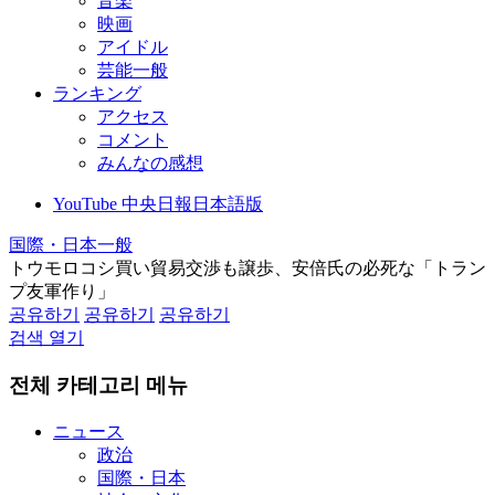
音楽
映画
アイドル
芸能一般
ランキング
アクセス
コメント
みんなの感想
YouTube 中央日報日本語版
国際・日本一般
トウモロコシ買い貿易交渉も譲歩、安倍氏の必死な「トラン
プ友軍作り」
공유하기
공유하기
공유하기
검색 열기
전체 카테고리 메뉴
ニュース
政治
国際・日本