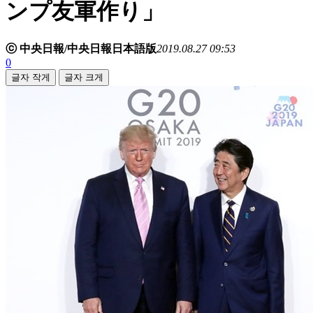
ンプ友軍作り」
ⓒ 中央日報/中央日報日本語版
2019.08.27 09:53
0
글자 작게
글자 크게