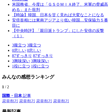
米国務省、今度は「ＧＳＯＭＩＡ終了、米軍の脅威高
める」また批判
【時論】韓国、日本を甘く見れば大変なことになる
安倍首相には東南アジアより低い韓国…安保協力５番
目に
【中央時評】「親日派トランプ」にした安倍の反撃
（１）
3
腹立つ
3
腹立つ
0
悲しい
0
悲しい
87
すっきり
87
すっきり
3
興味深い
3
興味深い
1
役に立つ
1
役に立つ
みんなの感想ランキング
1
/ 2
国際・日本
記事
공유하기
공유하기
공유하기
공유하기
最新記事