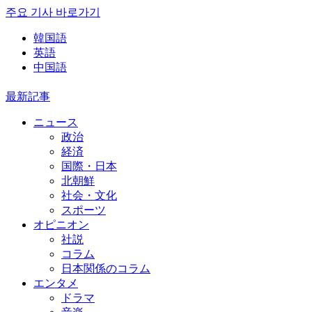
주요 기사 바로가기
韓国語
英語
中国語
最新記事
ニュース
政治
経済
国際・日本
北朝鮮
社会・文化
スポーツ
オピニオン
社説
コラム
日本関係のコラム
エンタメ
ドラマ