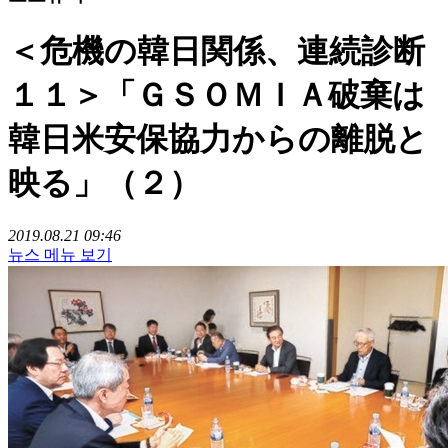
＜危機の韓日関係、連続診断
１１＞「ＧＳＯＭＩＡ破棄は
韓日米安保協力からの離脱と
映る」（２）
2019.08.21 09:46
뉴스 메뉴 보기