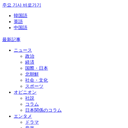
주요 기사 바로가기
韓国語
英語
中国語
最新記事
ニュース
政治
経済
国際・日本
北朝鮮
社会・文化
スポーツ
オピニオン
社説
コラム
日本関係のコラム
エンタメ
ドラマ