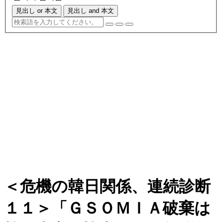
見出し or 本文
見出し and 本文
＜危機の韓日関係、連続診断
１１＞「ＧＳＯＭＩＡ破棄は