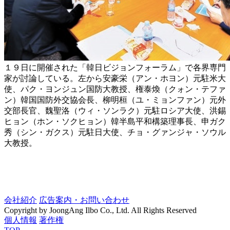
１９日に開催された「韓日ビジョンフォーラム」で各界専門
家が討論している。左から安豪栄（アン・ホヨン）元駐米大
使、パク・ヨンジュン国防大教授、権泰煥（クォン・テファ
ン）韓国国防外交協会長、柳明桓（ユ・ミョンファン）元外
交部長官、魏聖洛（ウィ・ソンラク）元駐ロシア大使、洪錫
ヒョン（ホン・ソクヒョン）韓半島平和構築理事長、申ガク
秀（シン・ガクス）元駐日大使、チョ・グァンジャ・ソウル
大教授。
会社紹介
広告案内・お問い合わせ
Copyright by JoongAng Ilbo Co., Ltd. All Rights Reserved
個人情報
著作権