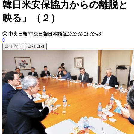
韓日米安保協力からの離脱と
映る」（２）
ⓒ 中央日報/中央日報日本語版
2019.08.21 09:46
0
글자 작게
글자 크게