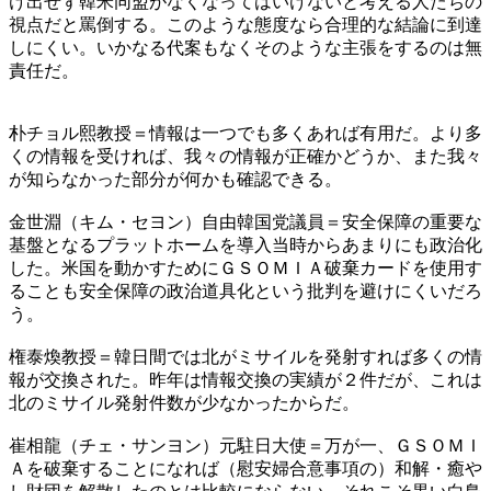
け出せず韓米同盟がなくなってはいけないと考える人たちの
視点だと罵倒する。このような態度なら合理的な結論に到達
しにくい。いかなる代案もなくそのような主張をするのは無
責任だ。
朴チョル熙教授＝情報は一つでも多くあれば有用だ。より多
くの情報を受ければ、我々の情報が正確かどうか、また我々
が知らなかった部分が何かも確認できる。
金世淵（キム・セヨン）自由韓国党議員＝安全保障の重要な
基盤となるプラットホームを導入当時からあまりにも政治化
した。米国を動かすためにＧＳＯＭＩＡ破棄カードを使用す
ることも安全保障の政治道具化という批判を避けにくいだろ
う。
権泰煥教授＝韓日間では北がミサイルを発射すれば多くの情
報が交換された。昨年は情報交換の実績が２件だが、これは
北のミサイル発射件数が少なかったからだ。
崔相龍（チェ・サンヨン）元駐日大使＝万が一、ＧＳＯＭＩ
Ａを破棄することになれば（慰安婦合意事項の）和解・癒や