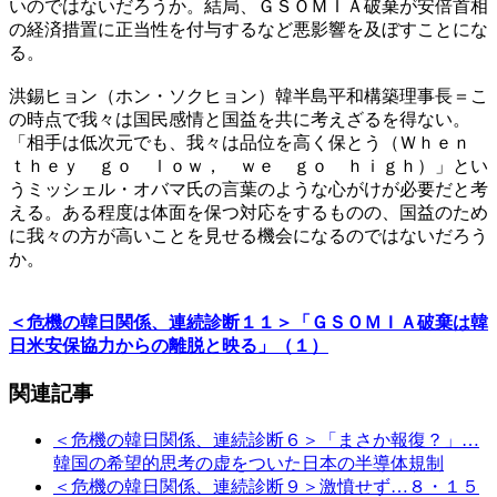
いのではないだろうか。結局、ＧＳＯＭＩＡ破棄が安倍首相
の経済措置に正当性を付与するなど悪影響を及ぼすことにな
る。
洪錫ヒョン（ホン・ソクヒョン）韓半島平和構築理事長＝こ
の時点で我々は国民感情と国益を共に考えざるを得ない。
「相手は低次元でも、我々は品位を高く保とう（Ｗｈｅｎ
ｔｈｅｙ ｇｏ ｌｏｗ， ｗｅ ｇｏ ｈｉｇｈ）」とい
うミッシェル・オバマ氏の言葉のような心がけが必要だと考
える。ある程度は体面を保つ対応をするものの、国益のため
に我々の方が高いことを見せる機会になるのではないだろう
か。
＜危機の韓日関係、連続診断１１＞「ＧＳＯＭＩＡ破棄は韓
日米安保協力からの離脱と映る」（１）
関連記事
＜危機の韓日関係、連続診断６＞「まさか報復？」…
韓国の希望的思考の虚をついた日本の半導体規制
＜危機の韓日関係、連続診断９＞激憤せず…８・１５