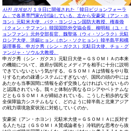
사진 크게보기
１９日に開催された「韓日ビジョンフォーラ
ム」で各界専門家が討論している。左から安豪栄（アン・ホ
ヨン）元駐米大使、パク・ヨンジュン国防大教授、権泰煥
（クォン・テファン）韓国国防外交協会長、柳明桓（ユ・ミ
ョンファン）元外交部長官、魏聖洛（ウィ・ソンラク）元駐
ロシア大使、洪錫ヒョン（ホン・ソクヒョン）韓半島平和構
築理事長、申ガク秀（シン・ガクス）元駐日大使、チョ・グ
ァンジャ・ソウル大教授。
申ガク秀（シン・ガクス）元駐日大使＝ＧＳＯＭＩＡの本来
の機能について、政府が国民とメディアを相手に十分に説明
できていないという気がする。ＧＳＯＭＩＡは情報をやり取
りするための疎通システムにすぎないが、国民の頭の中には
あたかも当事国間に情報を必ず交換しなければいけないもの
と認識されている。我々と体制が異なるロシアやベトナムな
どともＧＳＯＭＩＡが締結されている。こうした初歩的な安
全保障協力システムもなく、どのように韓半島と北東アジア
の戦力環境急変状況に対処していくのか。
安豪栄（アン・ホヨン）元駐米大使＝ＧＳＯＭＩＡに反対す
る人たちは（ＧＳＯＭＩＡ賛成論者を）冷戦的な思考から抜