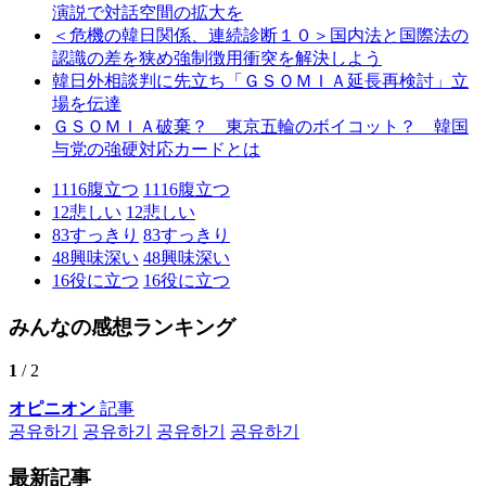
演説で対話空間の拡大を
＜危機の韓日関係、連続診断１０＞国内法と国際法の
認識の差を狭め強制徴用衝突を解決しよう
韓日外相談判に先立ち「ＧＳＯＭＩＡ延長再検討」立
場を伝達
ＧＳＯＭＩＡ破棄？ 東京五輪のボイコット？ 韓国
与党の強硬対応カードとは
1116
腹立つ
1116
腹立つ
12
悲しい
12
悲しい
83
すっきり
83
すっきり
48
興味深い
48
興味深い
16
役に立つ
16
役に立つ
みんなの感想ランキング
1
/ 2
オピニオン
記事
공유하기
공유하기
공유하기
공유하기
最新記事