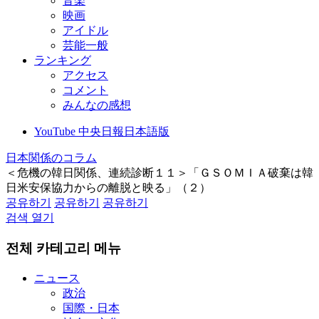
音楽
映画
アイドル
芸能一般
ランキング
アクセス
コメント
みんなの感想
YouTube 中央日報日本語版
日本関係のコラム
＜危機の韓日関係、連続診断１１＞「ＧＳＯＭＩＡ破棄は韓
日米安保協力からの離脱と映る」（２）
공유하기
공유하기
공유하기
검색 열기
전체 카테고리 메뉴
ニュース
政治
国際・日本