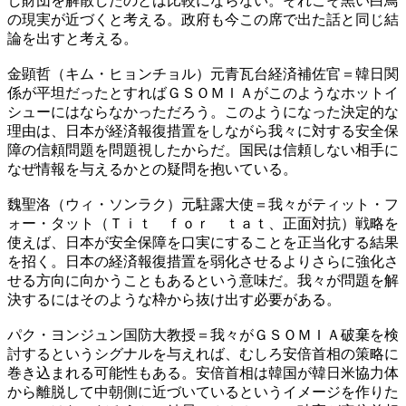
し財団を解散したのとは比較にならない。それこそ黒い白鳥
の現実が近づくと考える。政府も今この席で出た話と同じ結
論を出すと考える。
金顕哲（キム・ヒョンチョル）元青瓦台経済補佐官＝韓日関
係が平坦だったとすればＧＳＯＭＩＡがこのようなホットイ
シューにはならなかっただろう。このようになった決定的な
理由は、日本が経済報復措置をしながら我々に対する安全保
障の信頼問題を問題視したからだ。国民は信頼しない相手に
なぜ情報を与えるかとの疑問を抱いている。
魏聖洛（ウィ・ソンラク）元駐露大使＝我々がティット・フ
ォー・タット（Ｔｉｔ ｆｏｒ ｔａｔ、正面対抗）戦略を
使えば、日本が安全保障を口実にすることを正当化する結果
を招く。日本の経済報復措置を弱化させるよりさらに強化さ
せる方向に向かうこともあるという意味だ。我々が問題を解
決するにはそのような枠から抜け出す必要がある。
パク・ヨンジュン国防大教授＝我々がＧＳＯＭＩＡ破棄を検
討するというシグナルを与えれば、むしろ安倍首相の策略に
巻き込まれる可能性もある。安倍首相は韓国が韓日米協力体
から離脱して中朝側に近づいているというイメージを作りた