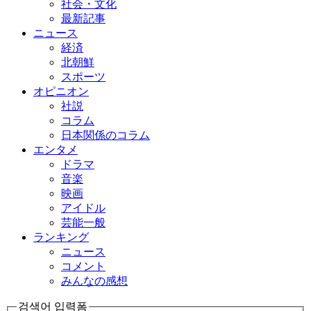
社会・文化
最新記事
ニュース
経済
北朝鮮
スポーツ
オピニオン
社説
コラム
日本関係のコラム
エンタメ
ドラマ
音楽
映画
アイドル
芸能一般
ランキング
ニュース
コメント
みんなの感想
검색어 입력폼