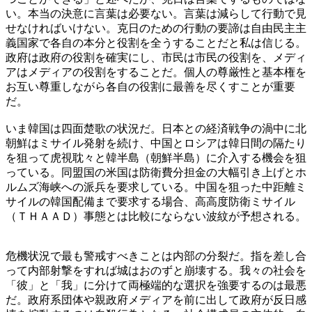
い。本当の決意に言葉は必要ない。言葉は減らして行動で見
せなければいけない。克日のための行動の要諦は自由民主主
義国家で各自の本分と役割を全うすることだと私は信じる。
政府は政府の役割を確実にし、市民は市民の役割を、メディ
アはメディアの役割をすることだ。個人の尊厳性と基本権を
お互い尊重しながら各自の役割に最善を尽くすことが重要
だ。
いま韓国は四面楚歌の状況だ。日本との経済戦争の渦中に北
朝鮮はミサイル発射を続け、中国とロシアは韓日間の隔たり
を狙って虎視耽々と韓半島（朝鮮半島）に介入する機会を狙
っている。同盟国の米国は防衛費分担金の大幅引き上げとホ
ルムズ海峡への派兵を要求している。中国を狙った中距離ミ
サイルの韓国配備まで要求する場合、高高度防衛ミサイル
（ＴＨＡＡＤ）事態とは比較にならない波紋が予想される。
危機状況で最も警戒すべきことは内部の分裂だ。指を差し合
って内部射撃をすれば城はおのずと崩壊する。我々の社会を
「彼」と「我」に分けて両極端的な選択を強要するのは最悪
だ。政府系団体や親政府メディアを前に出して政府が反日感