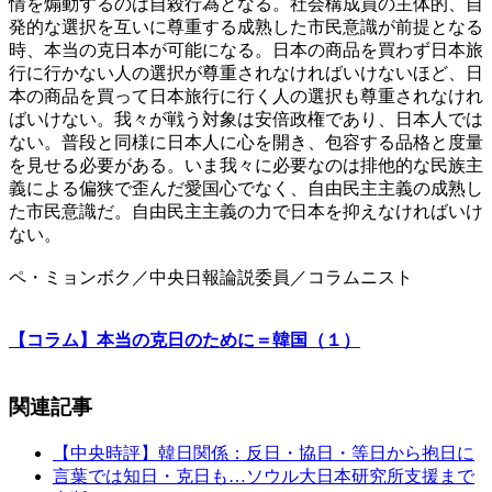
情を煽動するのは自殺行為となる。社会構成員の主体的、自
発的な選択を互いに尊重する成熟した市民意識が前提となる
時、本当の克日本が可能になる。日本の商品を買わず日本旅
行に行かない人の選択が尊重されなければいけないほど、日
本の商品を買って日本旅行に行く人の選択も尊重されなけれ
ばいけない。我々が戦う対象は安倍政権であり、日本人では
ない。普段と同様に日本人に心を開き、包容する品格と度量
を見せる必要がある。いま我々に必要なのは排他的な民族主
義による偏狭で歪んだ愛国心でなく、自由民主主義の成熟し
た市民意識だ。自由民主主義の力で日本を抑えなければいけ
ない。
ペ・ミョンボク／中央日報論説委員／コラムニスト
【コラム】本当の克日のために＝韓国（１）
関連記事
【中央時評】韓日関係：反日・協日・等日から抱日に
言葉では知日・克日も…ソウル大日本研究所支援まで