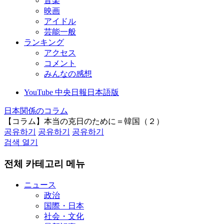
音楽
映画
アイドル
芸能一般
ランキング
アクセス
コメント
みんなの感想
YouTube 中央日報日本語版
日本関係のコラム
【コラム】本当の克日のために＝韓国（２）
공유하기
공유하기
공유하기
검색 열기
전체 카테고리 메뉴
ニュース
政治
国際・日本
社会・文化