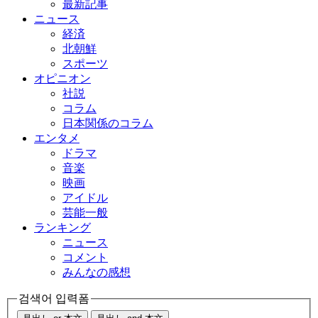
最新記事
ニュース
経済
北朝鮮
スポーツ
オピニオン
社説
コラム
日本関係のコラム
エンタメ
ドラマ
音楽
映画
アイドル
芸能一般
ランキング
ニュース
コメント
みんなの感想
검색어 입력폼