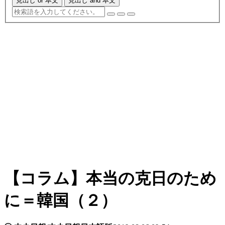
見出し or 本文
見出し and 本文
【コラム】本当の克日のため
に＝韓国（２）