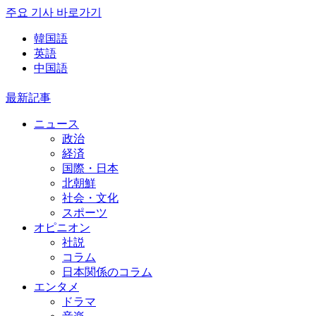
주요 기사 바로가기
韓国語
英語
中国語
最新記事
ニュース
政治
経済
国際・日本
北朝鮮
社会・文化
スポーツ
オピニオン
社説
コラム
日本関係のコラム
エンタメ
ドラマ