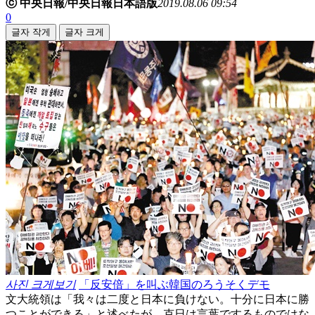
ⓒ 中央日報/中央日報日本語版
2019.08.06 09:54
0
글자 작게
글자 크게
사진 크게보기
「反安倍」を叫ぶ韓国のろうそくデモ
文大統領は「我々は二度と日本に負けない。十分に日本に勝
つことができる」と述べたが、克日は言葉でするものではな