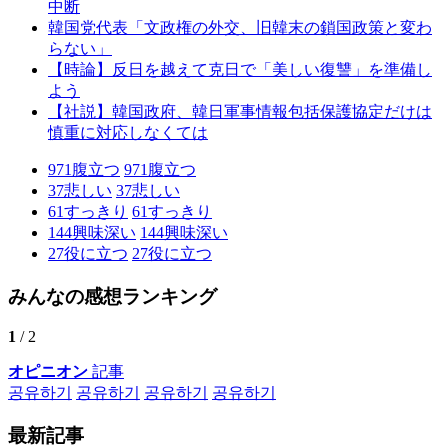
中断
韓国党代表「文政権の外交、旧韓末の鎖国政策と変わ
らない」
【時論】反日を越えて克日で「美しい復讐」を準備し
よう
【社説】韓国政府、韓日軍事情報包括保護協定だけは
慎重に対応しなくては
971
腹立つ
971
腹立つ
37
悲しい
37
悲しい
61
すっきり
61
すっきり
144
興味深い
144
興味深い
27
役に立つ
27
役に立つ
みんなの感想ランキング
1
/ 2
オピニオン
記事
공유하기
공유하기
공유하기
공유하기
最新記事