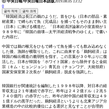
ⓒ 中央日報/中央日報日本語版
2019.08.05 13:12
0
글자 작게
글자 크게
「韓国経済は長江の鵜のようだ。首をひも（日本の部品・素
材産業）で縛られて魚（完成品）を捕ってもそのまま飼い主
（日本）に捧げる構造だ。「日本経済評論家の小室直樹が１
９８９年に『韓国の崩壊―太平洋経済戦争のゆくえ』で書い
た内容だ。
中国では鵜の喉元をひもで縛って魚を捕っても飲み込めなく
した後、漁師が横取りした。これに由来する「鵜飼経済」は
韓国の輸出構造の脆弱性を指す。この言葉が３０年ぶりに復
活した。日本が韓国を「ホワイト国家」から除外すると金鉉
宗（キム・ヒョンジョン）青瓦台（チョンワデ、大統領府）
国家安保室第２次長が「鵜飼経済」脱皮を強調した。
韓国銀行が関連統計を編制した１９９８年以降、対日本の経
常収支は２１年連続で赤字だ。昨年は２４２億ドル（２兆５
７４０億円）の赤字だった。昨年の対中国の経常収支は４９
１億ドルの黒字だった。鵜飼経済というよりも北東アジア分
業構造の中の比較的優位による選択と見なすことが合理的