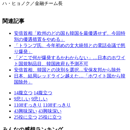
ハ・ヒョノク／金融チーム長
関連記事
安倍首相「欧州のどの国も韓国を最優遇せず、今回特
別の優遇措置をやめる」
「トランプ氏、今年初めの文大統領との電話会議で怒
り爆発」
「どこで何が爆発するかわからない」…日本のホワイ
ト国規制品目、韓国政府も予測不可
安倍首相、韓国との決別を選択…安保友邦から除外
日本、結局レッドライン越えた…「ホワイト国から韓
国除外」
14
腹立つ
14
腹立つ
9
悲しい
9
悲しい
1108
すっきり
1108
すっきり
43
興味深い
43
興味深い
25
役に立つ
25
役に立つ
みんなの感想ランキング