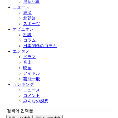
最新記事
ニュース
経済
北朝鮮
スポーツ
オピニオン
社説
コラム
日本関係のコラム
エンタメ
ドラマ
音楽
映画
アイドル
芸能一般
ランキング
ニュース
コメント
みんなの感想
검색어 입력폼