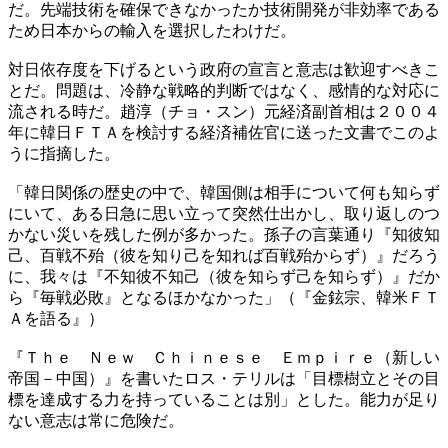
だ。先端技術を確保できなかったか技術開発が非効率である
ため日本からの輸入を選択したわけだ。
対日依存度を下げるという政府の宣言と意志は歓迎すべきこ
とだ。問題は、冷静な戦略的判断ではなく、感情的な対応に
流される時だ。趙淳（チョ・スン）元経済副首相は２００４
年に韓日ＦＴＡを検討する経済補佐官に送った文書でこのよ
うに指摘した。
「韓日関係の歴史の中で、韓国側は相手について何も知らず
にいて、ある日急に思い立って突然仕出かし、取り返しのつ
かない災いを残した例が多かった。孫子の言葉通り『知彼知
己、百戦不殆（彼を知り己を知れば百戦殆からず）』だろう
に、我々は『不知彼不知己（彼を知らず己を知らず）』だか
ら『毎戦必敗』となるほかなかった」（『金鉉宗、韓米ＦＴ
Ａを語る』）
『Ｔｈｅ Ｎｅｗ Ｃｈｉｎｅｓｅ Ｅｍｐｉｒｅ（新しい
帝国－中国）』を書いたロス・テリルは「目標樹立とその目
標を達成する力を持っていることは別」とした。能力が足り
ない意志は常に危険だ。