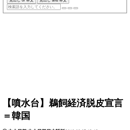
見出し or 本文
見出し and 本文
【噴水台】鵜飼経済脱皮宣言
＝韓国