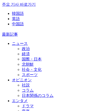
주요 기사 바로가기
韓国語
英語
中国語
最新記事
ニュース
政治
経済
国際・日本
北朝鮮
社会・文化
スポーツ
オピニオン
社説
コラム
日本関係のコラム
エンタメ
ドラマ