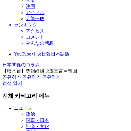
音楽
映画
アイドル
芸能一般
ランキング
アクセス
コメント
みんなの感想
YouTube 中央日報日本語版
日本関係のコラム
【噴水台】鵜飼経済脱皮宣言＝韓国
공유하기
공유하기
공유하기
검색 열기
전체 카테고리 메뉴
ニュース
政治
国際・日本
社会・文化