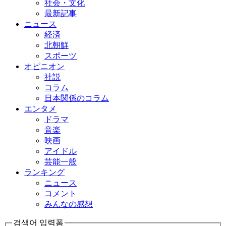
社会・文化
最新記事
ニュース
経済
北朝鮮
スポーツ
オピニオン
社説
コラム
日本関係のコラム
エンタメ
ドラマ
音楽
映画
アイドル
芸能一般
ランキング
ニュース
コメント
みんなの感想
검색어 입력폼