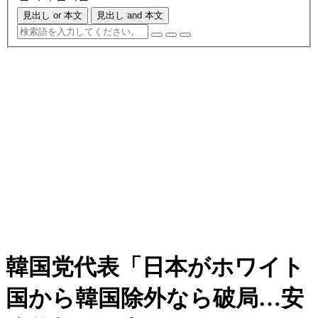
見出し or 本文
見出し and 本文
韓国党代表「日本がホワイト
国から韓国除外なら破局…安