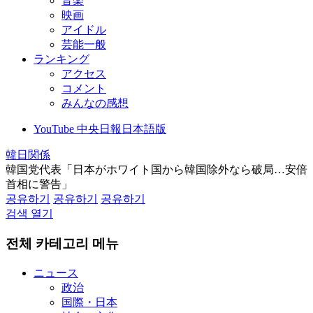
音楽
映画
アイドル
芸能一般
ランキング
アクセス
コメント
みんなの感想
YouTube 中央日報日本語版
韓日関係
韓国党代表「日本がホワイト国から韓国除外なら破局…安倍
首相に警告」
공유하기
공유하기
공유하기
검색 열기
전체 카테고리 메뉴
ニュース
政治
国際・日本