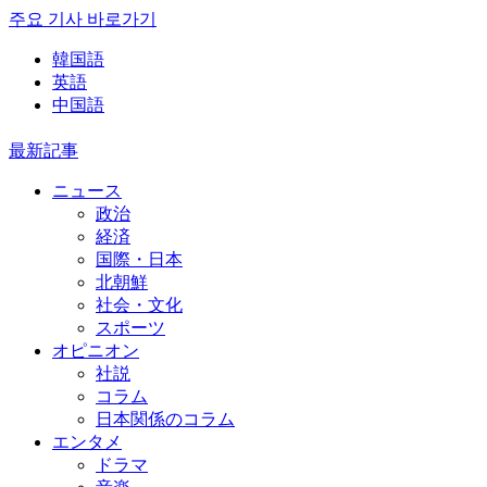
주요 기사 바로가기
韓国語
英語
中国語
最新記事
ニュース
政治
経済
国際・日本
北朝鮮
社会・文化
スポーツ
オピニオン
社説
コラム
日本関係のコラム
エンタメ
ドラマ