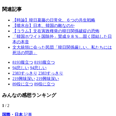
関連記事
【時論】韓日葛藤の日常化、６つの共生戦略
【噴水台】日本、韓国の敵なのか
【コラム】文在寅政権発の韓日関係破綻の恐怖
「韓国ホワイト国除外」賛成９８％…固く団結した日
本の本音
文大統領に会った民団「韓日関係厳しい、私たちには
死活の問題」
8193
腹立つ
8193
腹立つ
94
悲しい
94
悲しい
2383
すっきり
2383
すっきり
219
興味深い
219
興味深い
89
役に立つ
89
役に立つ
みんなの感想ランキング
1
/ 2
国際・日本
記事