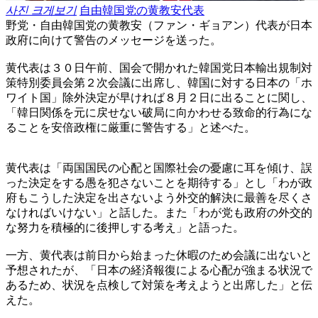
사진 크게보기
自由韓国党の黄教安代表
野党・自由韓国党の黄教安（ファン・ギョアン）代表が日本
政府に向けて警告のメッセージを送った。
黄代表は３０日午前、国会で開かれた韓国党日本輸出規制対
策特別委員会第２次会議に出席し、韓国に対する日本の「ホ
ワイト国」除外決定が早ければ８月２日に出ることに関し、
「韓日関係を元に戻せない破局に向かわせる致命的行為にな
ることを安倍政権に厳重に警告する」と述べた。
黄代表は「両国国民の心配と国際社会の憂慮に耳を傾け、誤
った決定をする愚を犯さないことを期待する」とし「わが政
府もこうした決定を出さないよう外交的解決に最善を尽くさ
なければいけない」と話した。また「わが党も政府の外交的
な努力を積極的に後押しする考え」と語った。
一方、黄代表は前日から始まった休暇のため会議に出ないと
予想されたが、「日本の経済報復による心配が強まる状況で
あるため、状況を点検して対策を考えようと出席した」と伝
えた。