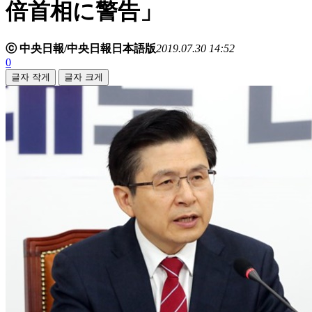
倍首相に警告」
ⓒ 中央日報/中央日報日本語版
2019.07.30 14:52
0
글자 작게
글자 크게