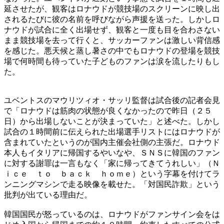
延させたが、観客はロナウドが競技場のスクリーンに映し出
されるたびに彼の名前を呼びながら声援を送った。しかしロ
ナウドが試合に全く出場せず、観客と一度も目を合わさない
まま競技場を去って行くと、サッカーファンは激しい背信感
を感じた。悪天候と蒸し暑さの中でもロナウドの登場を競技
場で何時間も待っていた子どものファンは涙を流したりもし
た。
ユベントスのマウリツィオ・サッリ監督は試合後の記者会見
で「ロナウドは筋肉の状態が良くなかったので昨日（２５
日）から出場しないことが決まっていた」と述べた。しかし
試合の１時間前に伝えられた出場選手リストにはロナウドが
含まれていたというのが国内主催会社側の主張だ。ロナウド
本人もイタリアに帰国するやいなや、ＳＮＳに韓国のファン
に対する謝罪は一言もなく「家に帰ってきてうれしい」（Ｎ
ｉｃｅ ｔｏ ｂａｃｋ ｈｏｍｅ）という字幕を付けてラ
ンニングマシンで走る映像を載せた。「対国民詐欺」という
批判が出ている理由だ。
韓国国民が怒っているのは、ロナウドがファンサイン会をは