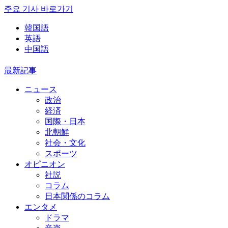
주요 기사 바로가기
韓国語
英語
中国語
最新記事
ニュース
政治
経済
国際・日本
北朝鮮
社会・文化
スポーツ
オピニオン
社説
コラム
日本関係のコラム
エンタメ
ドラマ