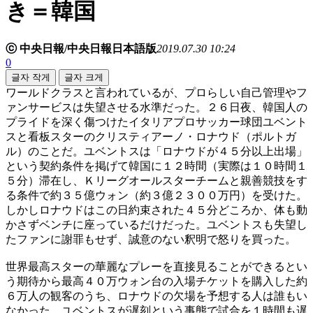
き＝韓国
ⓒ 中央日報/中央日報日本語版
2019.07.30 10:24
0
글자 작게
글자 크게
ワールドクラスと言われているが、プロらしい自己管理やフ
ァンサービスは失望させる水準だった。２６日夜、韓国人の
プライドを深く傷つけたイタリアプロサッカー球団ユベント
スと看板スターのクリスティアーノ・ロナウド（ポルトガ
ル）のことだ。ユベントスは「ロナウドが４５分以上出場」
という契約条件を掲げて韓国に１２時間（実際は１０時間１
５分）滞在し、Ｋリーグオールスターチームと親善競技をす
る条件で約３５億ウォン（約３億２３００万円）を受けた。
しかしロナウドはこの日約束された４５分どころか、体も動
かさずベンチに座っているだけだった。ユベントスも失望し
たファンに謝罪もせず、誠意のない釈明で怒りを買った。
世界最高スターの華麗なプレーを直接見ることができるとい
う期待から最高４０万ウォン台の入場チケットを購入した約
６万人の観客のうち、ロナウドの欠場を予想する人は誰もい
なかった。ユベントスが遅刻という事態で試合を１時間も遅