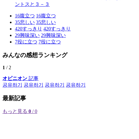
ントスと３－３
16
腹立つ
16
腹立つ
35
悲しい
35
悲しい
420
すっきり
420
すっきり
29
興味深い
29
興味深い
7
役に立つ
7
役に立つ
みんなの感想ランキング
1
/ 2
オピニオン
記事
공유하기
공유하기
공유하기
공유하기
最新記事
もっと見る
0
/ 0