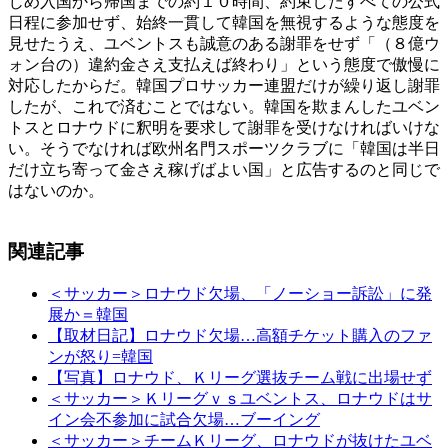
じめ入国から帰国までの約１０時間、約束したすべての公式
日程に参加せず、始終一貫して韓国を無視するような態度を
見せたうえ、ユベントスも誠意のある謝罪をせず「（８億ウ
ォン台の）違約金さえ支払えば終わり」という態度で傲慢に
対応したからだ。韓国プロサッカー連盟だけが繰り返し謝罪
したが、これで済むことではない。韓国を欺まんしたユベン
トスとロナウドに釈明を要求して謝罪を受けなければいけな
い。そうでなければ欧州名門スポーツクラブに「韓国は半日
だけ立ち寄って金さえ稼げばよい国」と広告するのと同じで
はないのか。
関連記事
＜サッカー＞ロナウド欠場、「ノーショー訴訟」に発
展か＝韓国
【取材日記】ロナウド欠場…高額チケット購入のファ
ンが怒り=韓国
【写真】ロナウド、Ｋリーグ選抜チーム戦に出場せず
＜サッカー＞Ｋリーグｖｓユベントス、ロナウドはサ
イン会不参加に試合欠場…ブーイング
＜サッカー＞チームＫリーグ、ロナウドが抜けたユベ