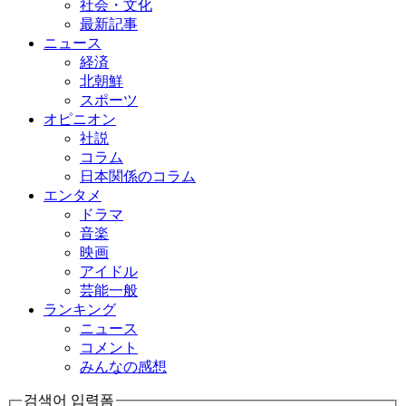
社会・文化
最新記事
ニュース
経済
北朝鮮
スポーツ
オピニオン
社説
コラム
日本関係のコラム
エンタメ
ドラマ
音楽
映画
アイドル
芸能一般
ランキング
ニュース
コメント
みんなの感想
검색어 입력폼