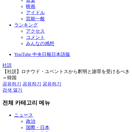
音楽
映画
アイドル
芸能一般
ランキング
アクセス
コメント
みんなの感想
YouTube 中央日報日本語版
社説
【社説】ロナウド・ユベントスから釈明と謝罪を受けるべき
＝韓国
공유하기
공유하기
공유하기
검색 열기
전체 카테고리 메뉴
ニュース
政治
国際・日本