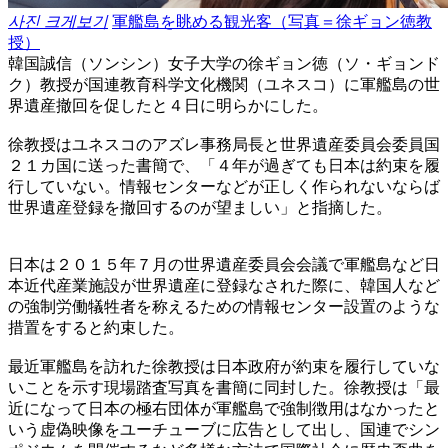
사진 크게보기
軍艦島を眺める観光客（写真＝徐ギョン徳教
授）
韓国誠信（ソンシン）女子大学の徐ギョン徳（ソ・ギョンド
ク）教授が国連教育科学文化機関（ユネスコ）に軍艦島の世
界遺産撤回を促したと４日に明らかにした。
徐教授はユネスコのアズレ事務局長と世界遺産委員会委員国
２１カ国に送った書簡で、「４年が過ぎても日本は約束を履
行していない。情報センターなどが正しく作られないならば
世界遺産登録を撤回するのが望ましい」と指摘した。
日本は２０１５年７月の世界遺産委員会会議で軍艦島など日
本近代産業施設が世界遺産に登録なされた際に、韓国人など
の強制労働犠牲者を称えるための情報センター設置のような
措置をすると約束した。
最近軍艦島を訪れた徐教授は日本政府が約束を履行していな
いことを示す現場踏査写真を書簡に同封した。徐教授は「最
近になって日本の極右団体が軍艦島で強制徴用はなかったと
いう虚偽映像をユーチューブに広告として出し、国連でシン