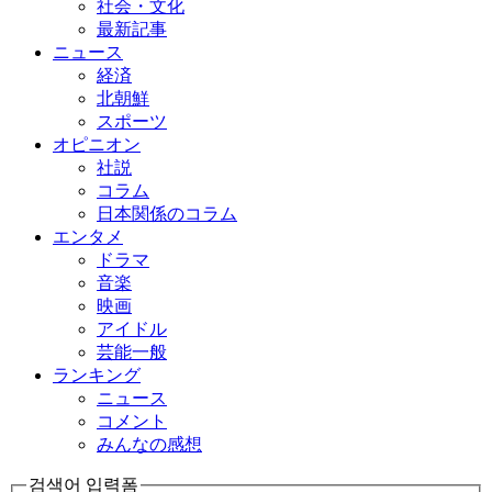
社会・文化
最新記事
ニュース
経済
北朝鮮
スポーツ
オピニオン
社説
コラム
日本関係のコラム
エンタメ
ドラマ
音楽
映画
アイドル
芸能一般
ランキング
ニュース
コメント
みんなの感想
검색어 입력폼