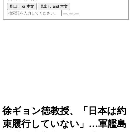
見出し or 本文
見出し and 本文
徐ギョン徳教授、「日本は約
束履行していない」…軍艦島