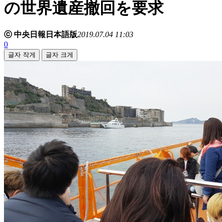
の世界遺産撤回を要求
ⓒ 中央日報日本語版
2019.07.04 11:03
0
글자 작게
글자 크게