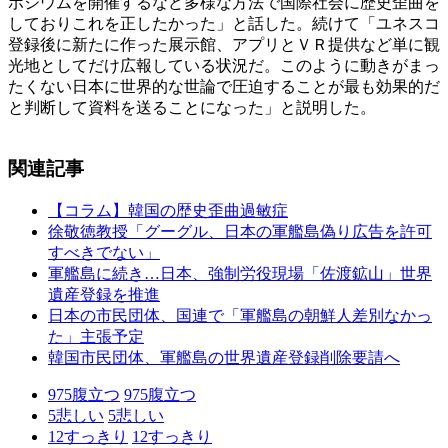
ポジウムを開催するなど多様な方法で国際社会に歴史歪曲を
しておりこれを正したかった」と話した。続けて「ユネスコ
登録後に新たに作った展示館、アプリとＶＲ提供など単に観
光地としてだけ広報している状況だ。このように動きがまっ
たくない日本に世界的な世論で圧迫することが最も効果的だ
と判断して資料を送ることになった」と説明した。
関連記事
【コラム】韓国の歴史歪曲過敏症
徐敬徳教授「グーグル、日本の軍艦島偽り広告を許可
すべきでない」
軍艦島に続き…日本、強制労役現場「佐渡鉱山」世界
遺産登録を推進
日本の市民団体、国連で「軍艦島の朝鮮人差別なかっ
た」主張予定
韓国市民団体、軍艦島の世界遺産登録削除要請へ
975
腹立つ
975
腹立つ
5
悲しい
5
悲しい
12
すっきり
12
すっきり