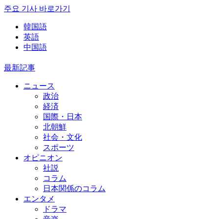
주요 기사 바로가기
韓国語
英語
中国語
最新記事
ニュース
政治
経済
国際・日本
北朝鮮
社会・文化
スポーツ
オピニオン
社説
コラム
日本関係のコラム
エンタメ
ドラマ