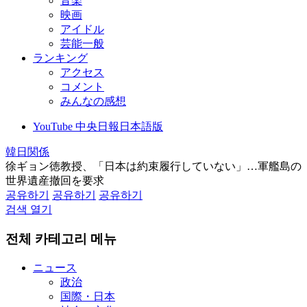
音楽
映画
アイドル
芸能一般
ランキング
アクセス
コメント
みんなの感想
YouTube 中央日報日本語版
韓日関係
徐ギョン徳教授、「日本は約束履行していない」…軍艦島の
世界遺産撤回を要求
공유하기
공유하기
공유하기
검색 열기
전체 카테고리 메뉴
ニュース
政治
国際・日本