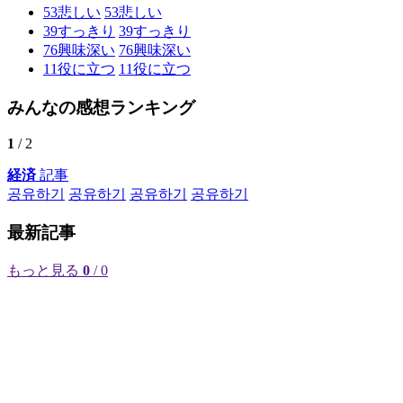
53
悲しい
53
悲しい
39
すっきり
39
すっきり
76
興味深い
76
興味深い
11
役に立つ
11
役に立つ
みんなの感想ランキング
1
/ 2
経済
記事
공유하기
공유하기
공유하기
공유하기
最新記事
もっと見る
0
/ 0