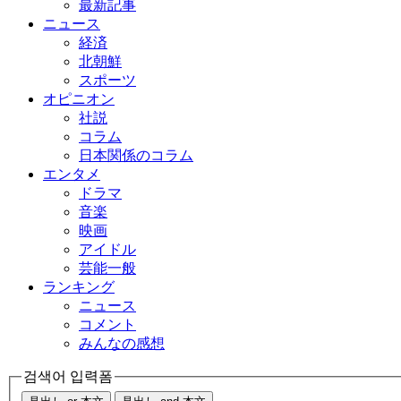
最新記事
ニュース
経済
北朝鮮
スポーツ
オピニオン
社説
コラム
日本関係のコラム
エンタメ
ドラマ
音楽
映画
アイドル
芸能一般
ランキング
ニュース
コメント
みんなの感想
검색어 입력폼