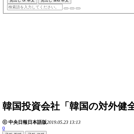
見出し or 本文
見出し and 本文
韓国投資会社「韓国の対外健
ⓒ 中央日報日本語版
2019.05.23 13:13
0