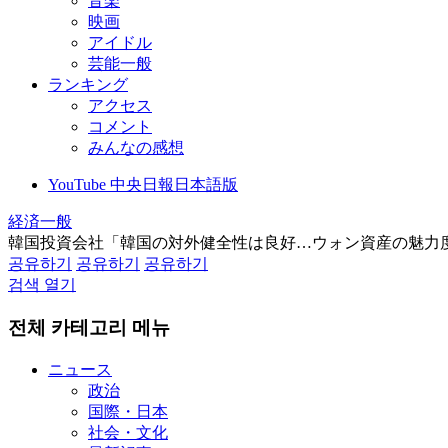
音楽
映画
アイドル
芸能一般
ランキング
アクセス
コメント
みんなの感想
YouTube 中央日報日本語版
経済一般
韓国投資会社「韓国の対外健全性は良好…ウォン資産の魅力
공유하기
공유하기
공유하기
검색 열기
전체 카테고리 메뉴
ニュース
政治
国際・日本
社会・文化