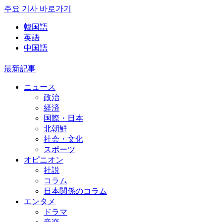
주요 기사 바로가기
韓国語
英語
中国語
最新記事
ニュース
政治
経済
国際・日本
北朝鮮
社会・文化
スポーツ
オピニオン
社説
コラム
日本関係のコラム
エンタメ
ドラマ