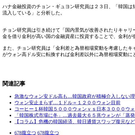
ハナ金融投資のチョン・ギュヨン研究員は２３日、「韓国は
流入している」と分析した。
チョン研究員は引き続けて「国内景気が改善されたりキャリ
金を借り金利が高い国の金融資産に投資することで、金利が
また、チョン研究員は「金利差と為替相場変動を考慮したキ
がウォン高ドル安に転換すれば金利差以外に為替相場変動に
関連記事
急激なウォン安ドル高も…韓国政府が積極介入しない理
ウォン安止まらず…１ドル＝１２００ウォン目前
コーヒー１杯韓国５０００ウォンｖｓ日本３０００ウォ
「韓国株式市場に冬」…過去最大６５兆ウォンが「蒸発
【コラム】危機の韓国経済、韓日通貨スワップ復元など
678
腹立つ
678
腹立つ