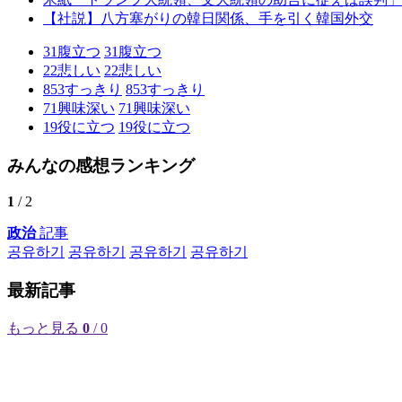
【社説】八方塞がりの韓日関係、手を引く韓国外交
31
腹立つ
31
腹立つ
22
悲しい
22
悲しい
853
すっきり
853
すっきり
71
興味深い
71
興味深い
19
役に立つ
19
役に立つ
みんなの感想ランキング
1
/ 2
政治
記事
공유하기
공유하기
공유하기
공유하기
最新記事
もっと見る
0
/ 0