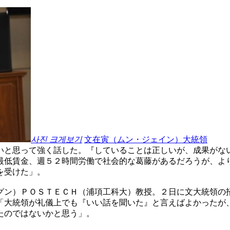
사진 크게보기
文在寅（ムン・ジェイン）大統領
いと思って強く話した。『していることは正しいが、成果がな
最低賃金、週５２時間労働で社会的な葛藤があるだろうが、よ
を受けた」。
グン）ＰＯＳＴＥＣＨ（浦項工科大）教授。２日に文大統領の
「大統領が礼儀上でも『いい話を聞いた』と言えばよかったが
たのではないかと思う」。