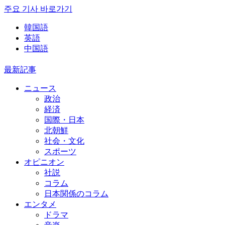
주요 기사 바로가기
韓国語
英語
中国語
最新記事
ニュース
政治
経済
国際・日本
北朝鮮
社会・文化
スポーツ
オピニオン
社説
コラム
日本関係のコラム
エンタメ
ドラマ