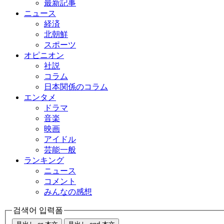
最新記事
ニュース
経済
北朝鮮
スポーツ
オピニオン
社説
コラム
日本関係のコラム
エンタメ
ドラマ
音楽
映画
アイドル
芸能一般
ランキング
ニュース
コメント
みんなの感想
검색어 입력폼