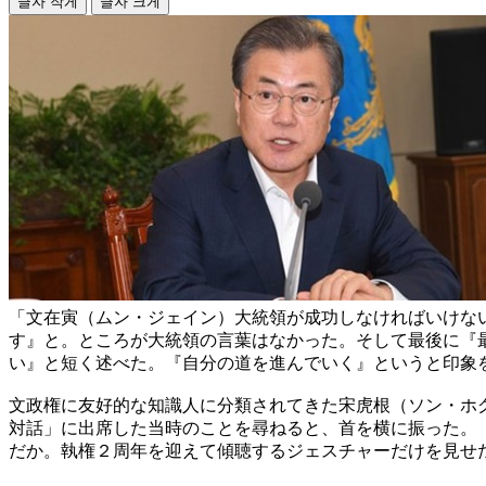
글자 작게
글자 크게
「文在寅（ムン・ジェイン）大統領が成功しなければいけな
す』と。ところが大統領の言葉はなかった。そして最後に『
い』と短く述べた。『自分の道を進んでいく』というと印象
文政権に友好的な知識人に分類されてきた宋虎根（ソン・ホ
対話」に出席した当時のことを尋ねると、首を横に振った。
だか。執権２周年を迎えて傾聴するジェスチャーだけを見せ