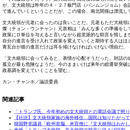
が、文大統領は昨年の４・２７板門店（パンムンジョム）会
で進んでいくということだが、この場合、南北関係は漂流し
文大統領が元老に会ったのは良いことだ。元老もただ大統領
燦（チョン・ウンチャン）元首相は「みんな多くの準備をし
政策にＤ単位を与えると言いながら超党派的な助言を惜しま
自分の進言を受け入れて政策を変えていくと期待する人はほ
青瓦台が彼の進言だけは耳を傾けなければいけない理由だ。
「文大統領に会ってみると、表情が心配そうだった。対話の
孤立が最も危険なようだ。今のままいけば来年の総選挙突破
政基調を変えていくことを望む」
カン・チャンホ／論説委員
関連記事
「トランプ氏、今年初めの文大統領との電話会議で怒り
【社説】文大統領家族の海外移住…国民は知りたがって
韓国野党議員「欧州首脳、米官僚に『文大統領はおかし
米紙「トランプ大統領、文大統領の助言に従えば誤判」