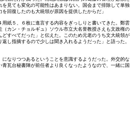
れを見ても変化の可能性はあまりない。国会まで排除して単独
力を回復したのも大統領が原因を提供したからだ」
４用紙５、６枚に進言する内容をぎっしりと書いてきた。鄭雲
圭（カン・チョルギュ）ソウル市立大名誉教授さえも文政権の
んどすべてだった」と伝えた。このため元老のうち文大統領が
り返し指摘するので少しは聞き入れるようだった」と語った。
』になりつつあるということを意識するようだった。外交的な
い青瓦台秘書陣が前任者より良くなったようなので、一緒に国