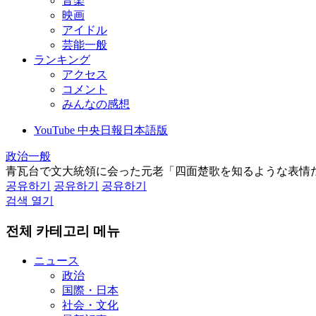
音楽
映画
アイドル
芸能一般
ランキング
アクセス
コメント
みんなの感想
YouTube 中央日報日本語版
政治一般
青瓦台で文大統領に会った元老「四面楚歌を知るような表情
공유하기
공유하기
공유하기
검색 열기
전체 카테고리 메뉴
ニュース
政治
国際・日本
社会・文化