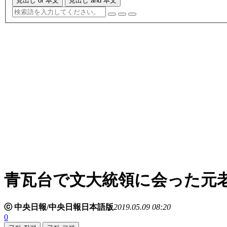
見出し or 本文
見出し and 本文
青瓦台で文大統領に会った元
ⓒ 中央日報/中央日報日本語版
2019.05.09 08:20
0