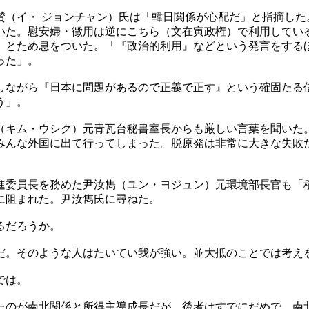
賛（イ・ ジョンチャン）氏は「韓日関係が心配だ」と指摘した
いた。慰安婦・徴用は逆にこちら（文在寅政権）で利用してい
」とため息をついた。「『政治的利用』などという発言をする
った」。
しながら『日本に問題があるので正義で正す』という確固たる
う」。
（キム・ウシク）元青瓦台秘書室長からも厳しい言葉を聞いた
みんな外国に出て行ってしまった。脱原発は非常に大きな失敗
進委員長を務めた尹汝雋（ユン・ヨジュン）元環境部長官も「
に阻まれた。尹汝雋氏に尋ねた。
るだろうか。
だ。そのような人はたいてい我が強い。並大抵のことでは考え
では。
たのが南北関係と所得主導成長だが、後者はすでにだめで、南