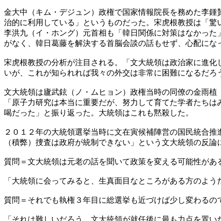
金大中（キム・デジュン）政権で国家情報院長を務めた李鍾
治的に利用している」というものだった。宋虎根教授は「驚
李洪九（イ・ホング）元首相も「韓日関係に対策はなかった
がなく、韓日葛藤を解決する首脳会談の話もせず、心配にな
宋虎根教授の分析が注目される。「文大統領は政治家に進化
いが、これが知られれば我々の外交は非常に困難になるだろ
文大統領は廬武鉉（ノ・ムヒョン）政権当時の同僚の金雨植
「原子力研究は本当に重要だが、努力して育てた学者たちは
喝だった」と振り返った。大統領はこれも黙殺した。
２０１２年の大統領選挙当時に文在寅候補陣営の国民統合推
（積弊）捜査は政府が統制できない」という文大統領の反論
質問＝文大統領は元老の話を聞いて政策を変える可能性があ
「大統領に会ってみると、生真面目なところがある方のよう
質問＝それでも執権３年目に総選挙も近づけば少し変わるの
「それは難しいだろう。文大統領が就任後に最も力点を置い