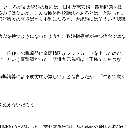
。ところが文大統領の反応は「日本が慰安婦・徴用問題を政
るのではないか。こんな幽体離脱話法があるとは」と語った。
ほど我々の立場ばかり不利になるが、大統領にはそういう認識
信念を持つようになったようだ。政治指導者が持つ信念ではな
。「信仰」の脱原発に金雨植氏がレッドカードを出したのだ。
だ」という直撃弾だった。李洪九元首相は「正確で辛らつな一
積弊清算による疲労症が激しい」と進言したが、「生きて動く
を変えないだろう」
北関係だけが残った。南北関係は韓国内の葛藤の管理が必須だ