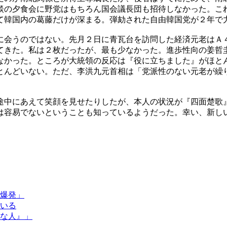
談の夕食会に野党はもちろん国会議長団も招待しなかった。こ
て韓国内の葛藤だけが深まる。弾劾された自由韓国党が２年で
に会うのではない。先月２日に青瓦台を訪問した経済元老はＡ
てきた。私は２枚だったが、最も少なかった。進歩性向の姜哲
なかった。ところが大統領の反応は『役に立ちました』がほと
とんどいない。ただ、李洪九元首相は「党派性のない元老が繰
途中にあえて笑顔を見せたりしたが、本人の状況が『四面楚歌
は容易でないということも知っているようだった。幸い、新し
爆発」
いる
な人』」