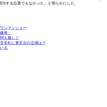
関与する位置でもなかった」と明らかにした。
ワンマンショー
爆発」
問も難しく
交非礼に青瓦台の立場は？
いる