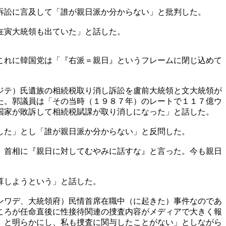
訴訟に言及して「誰が親日派か分からない」と批判した。
在寅大統領も出ていた」と話した。
これに韓国党は「『右派＝親日』というフレームに閉じ込めて
ジテ）氏遺族の相続税取り消し訴訟を盧前大統領と文大統領が
た。郭議員は「その当時（１９８７年）のレートで１１７億ウ
国家が敗訴して相続税賦課が取り消しになった」と話した。
した」とし「誰が親日派か分からない」と反問した。
）首相に『親日に対してむやみに話すな』と言った。今も親日
算しようという」と話した。
ンワデ、大統領府）民情首席在職中（に起きた）事件なのであ
ころが任命直後に性接待関連の捜査内容がメディアで大きく報
』と明らかにし、私も捜査に関与したことがない」としながら