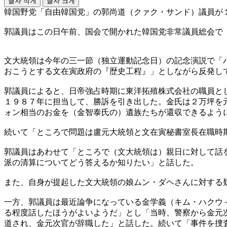
글자 작게
글자 크게
韓国野党「自由韓国党」の郭尚道（クァク・サンド）議員が
郭議員はこの日午前、国会で開かれた韓国党非常議員総会で
文大統領は今年の三一節（独立運動記念日）の記念演説で「
おこうとする文在寅政府の『歴史工程』」としながら反発し
郭議員によると、日帝強占時期に東洋拓殖株式会社の職員と
１９８７年に担当して、勝訴を引き出した。金氏は２万坪を
ォン相当のお金を（金智泰氏の）遺族たちが還収できるよう
続いて「ところで問題は盧元大統領と文在寅秘書室長在職時
郭議員はあわせて「ところで（文大統領は）親日に対して話
派の清算についてどう答えるか知りたい」と話した。
また、自身が提起した文大統領の娘ムン・ダヘさんに対する
一方、郭議員は最近論争になっている金学義（キム・ハクウ
る程度話したほうがよいようだ」とし「当時、警察から金元
道され、金元次官が辞職した」と話した。続いて「事件を捜