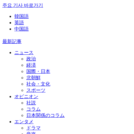
주요 기사 바로가기
韓国語
英語
中国語
最新記事
ニュース
政治
経済
国際・日本
北朝鮮
社会・文化
スポーツ
オピニオン
社説
コラム
日本関係のコラム
エンタメ
ドラマ