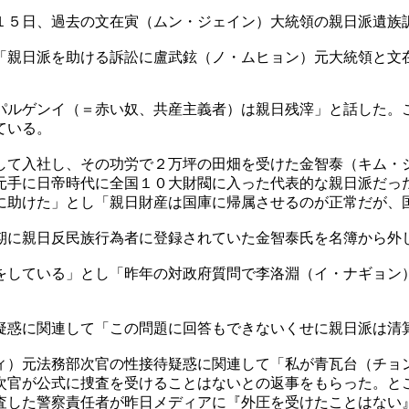
１５日、過去の文在寅（ムン・ジェイン）大統領の親日派遺族
「親日派を助ける訴訟に盧武鉉（ノ・ムヒョン）元大統領と文
パルゲンイ（＝赤い奴、共産主義者）は親日残滓」と話した。
ている。
して入社し、その功労で２万坪の田畑を受けた金智泰（キム・
元手に日帝時代に全国１０大財閥に入った代表的な親日派だっ
に助けた」とし「親日財産は国庫に帰属させるのが正常だが、
期に親日反民族行為者に登録されていた金智泰氏を名簿から外
をしている」とし「昨年の対政府質問で李洛淵（イ・ナギョン
疑惑に関連して「この問題に回答もできないくせに親日派は清
ィ）元法務部次官の性接待疑惑に関連して「私が青瓦台（チョ
次官が公式に捜査を受けることはないとの返事をもらった。と
査した警察責任者が昨日メディアに『外圧を受けたことはない