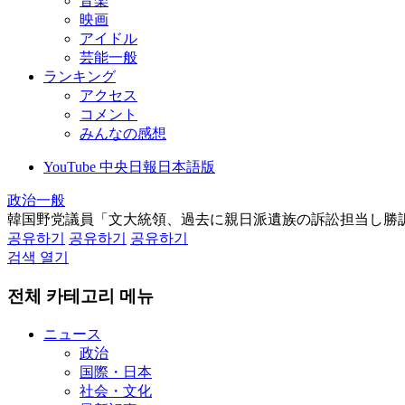
音楽
映画
アイドル
芸能一般
ランキング
アクセス
コメント
みんなの感想
YouTube 中央日報日本語版
政治一般
韓国野党議員「文大統領、過去に親日派遺族の訴訟担当し勝
공유하기
공유하기
공유하기
검색 열기
전체 카테고리 메뉴
ニュース
政治
国際・日本
社会・文化