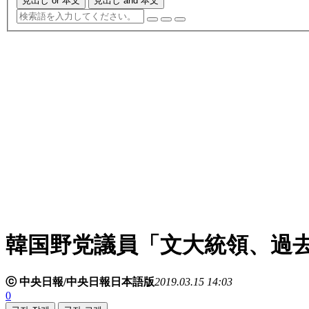
見出し or 本文
見出し and 本文
韓国野党議員「文大統領、過
ⓒ 中央日報/中央日報日本語版
2019.03.15 14:03
0