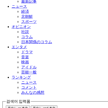
最新記事
ニュース
経済
北朝鮮
スポーツ
オピニオン
社説
コラム
日本関係のコラム
エンタメ
ドラマ
音楽
映画
アイドル
芸能一般
ランキング
ニュース
コメント
みんなの感想
검색어 입력폼