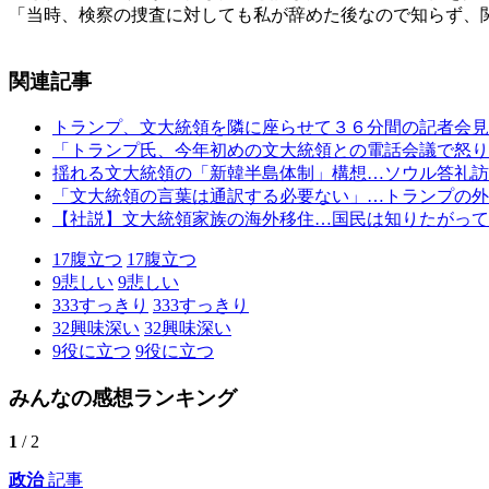
「当時、検察の捜査に対しても私が辞めた後なので知らず、
関連記事
トランプ、文大統領を隣に座らせて３６分間の記者会見
「トランプ氏、今年初めの文大統領との電話会議で怒り
揺れる文大統領の「新韓半島体制」構想…ソウル答礼訪
「文大統領の言葉は通訳する必要ない」…トランプの外
【社説】文大統領家族の海外移住…国民は知りたがって
17
腹立つ
17
腹立つ
9
悲しい
9
悲しい
333
すっきり
333
すっきり
32
興味深い
32
興味深い
9
役に立つ
9
役に立つ
みんなの感想ランキング
1
/ 2
政治
記事