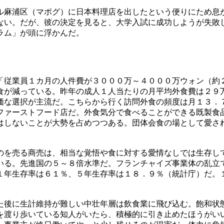
ル麻浦区（マポグ）に日本料理店を出したという便りにため息
ない。だが、彼の決定を見ると、大学入試に成功しようが失敗
ラム」が頭に浮かんだ。
「従業員１カ月の人件費が３０００万～４０００万ウォン（約
食が減っている。昨年の成人１人当たりの月平均外食費は２９
価な選択が主流だ。こちらから行く訪問外食の頻度は月１３．
ファーストフード店だ。外食気分で食べることができる既製食
はしないことが大勢を占めつつある。団体会食の場として愛さ
のを売る商売は、相当な覚悟や食に対する愛情なしでは生存し
いる。先進国の５～８倍水準だ。フランチャイズ事業体の乱立
１年生存率は６１％、５年生存率は１８．９％（統計庁）だ。
た後に生計維持が難しい中壮年層は飲食業に飛び込む。飽和状
を渡り歩いている知人がいたら、積極的に引き止めたほうがい