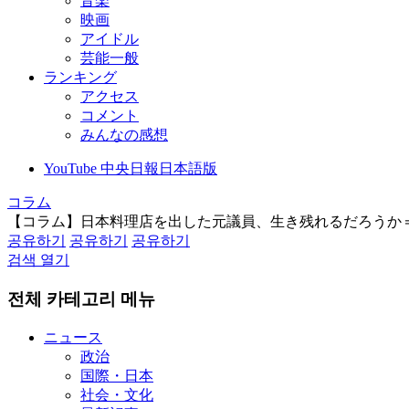
音楽
映画
アイドル
芸能一般
ランキング
アクセス
コメント
みんなの感想
YouTube 中央日報日本語版
コラム
【コラム】日本料理店を出した元議員、生き残れるだろうか
공유하기
공유하기
공유하기
검색 열기
전체 카테고리 메뉴
ニュース
政治
国際・日本
社会・文化