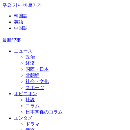
주요 기사 바로가기
韓国語
英語
中国語
最新記事
ニュース
政治
経済
国際・日本
北朝鮮
社会・文化
スポーツ
オピニオン
社説
コラム
日本関係のコラム
エンタメ
ドラマ