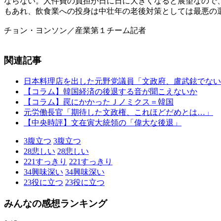
ならない。人件費の負担が日に日に大きくなると展望なので
もあれ、飲食業への投身は中壮年の老後対策としては最悪の
チョン・ヨンソン／産業第１チーム記者
関連記事
日本料理店を出した元野党議員「文政府、盧武鉉でない
【コラム】韓国経済の後退する音が聞こえないか
【コラム】罠にかかったＪノミクス＝韓国
元労働長官「期待した文政権、これほどだめとは…」
【中央時評】文在寅大統領の「偉大な後退」
3
腹立つ
3
腹立つ
28
悲しい
28
悲しい
221
すっきり
221
すっきり
34
興味深い
34
興味深い
23
役に立つ
23
役に立つ
みんなの感想ランキング