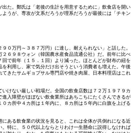
が出た。鄭氏は「老後の生計を用意するために」飲食店を開い
しようが、専攻が文系だろうが理系だろうが最後には「チキン
２９０万円～３８７万円）に達し、耐えられない」と話した。
万２６９８ウォン（韓国農水産食品流通公社）だ。前年に比べ
７回で前年（１５．１回）より減った。ほとんどが財布の紐を
品を利用し、家で気分だけ出そうという消費者も増えた。午後
れてきたサムギョプサル専門店や焼き肉屋、日本料理店はこれ
ていけない厳しい戦場だ。全国の飲食店数は７２万１９７９カ
で進入障壁がほぼない飲食業所はあちこちにたくさんできるが
１０カ所中４カ所は１年内に、８カ所は５年内に白旗を上げる
態にある飲食業の状況を見ると、これは全体が共倒れになる近
い。特に、５０代以上ならとりわけ一生懸命に説得しなければ