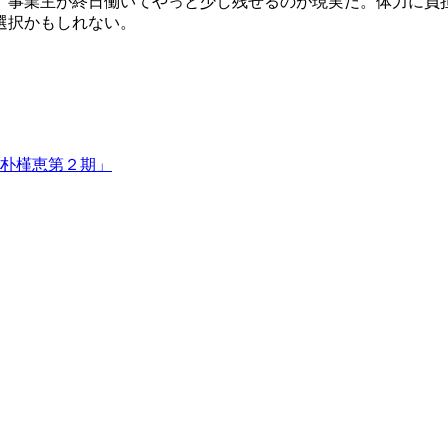
、事業主が終日働いてやっと少し残せるのが現実だ。体力に負
選択かもしれない。
朴槿恵第２期」