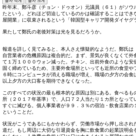
글자 작게
글자 크게
昨年末、鄭斗彦（チョン・ドゥオン）元議員（６１）がソウ
たという。どれほど切迫しているのかは確認することはでき
屋開業」に収束されるという「韓国型キャリア開発ダイヤグ
果たして鄭氏の老後対策は光を見るだろうか。
報道を詳しく見てみると、本人さえ懐疑的なようだ。鄭氏は
自営業者の危機原因は複合的だ。まず、景気が良くなくて外
て１万１０００ウォン減った。チキン、出前外食のような安
固く締めているため、主要外食場所といっても近所の食堂や
６時にコンピュータが消える職場が増え、職場の夕方の会食
以上夕方の大口客を期待できなくなった。
このすべての状況の最も根本的な原因は別にある。食べるも
所（２０１７年基準）で、人口７２人当たり１カ所となって
すぐに滅びる。個人事業者が９９．３％の宿泊・飲食店業の
ということだ。
状況がこうであるにもかかわらず、労働市場から押し出され
道だ。もし周辺に大切な引退資金を胸に飲食業の起業説明会