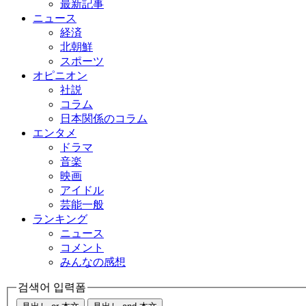
最新記事
ニュース
経済
北朝鮮
スポーツ
オピニオン
社説
コラム
日本関係のコラム
エンタメ
ドラマ
音楽
映画
アイドル
芸能一般
ランキング
ニュース
コメント
みんなの感想
검색어 입력폼